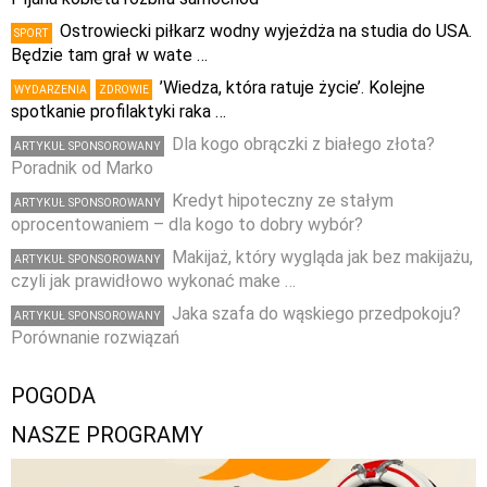
Ostrowiecki piłkarz wodny wyjeżdża na studia do USA.
SPORT
Będzie tam grał w wate …
’Wiedza, która ratuje życie’. Kolejne
WYDARZENIA
ZDROWIE
spotkanie profilaktyki raka …
Dla kogo obrączki z białego złota?
ARTYKUŁ SPONSOROWANY
Poradnik od Marko
Kredyt hipoteczny ze stałym
ARTYKUŁ SPONSOROWANY
oprocentowaniem – dla kogo to dobry wybór?
Makijaż, który wygląda jak bez makijażu,
ARTYKUŁ SPONSOROWANY
czyli jak prawidłowo wykonać make …
Jaka szafa do wąskiego przedpokoju?
ARTYKUŁ SPONSOROWANY
Porównanie rozwiązań
POGODA
NASZE PROGRAMY