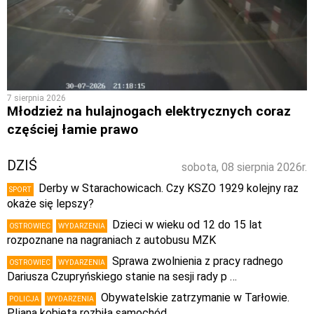
7 sierpnia 2026
Młodzież na hulajnogach elektrycznych coraz
częściej łamie prawo
DZIŚ
sobota, 08 sierpnia 2026r.
Derby w Starachowicach. Czy KSZO 1929 kolejny raz
SPORT
okaże się lepszy?
Dzieci w wieku od 12 do 15 lat
OSTROWIEC
WYDARZENIA
rozpoznane na nagraniach z autobusu MZK
Sprawa zwolnienia z pracy radnego
OSTROWIEC
WYDARZENIA
Dariusza Czupryńskiego stanie na sesji rady p …
Obywatelskie zatrzymanie w Tarłowie.
POLICJA
WYDARZENIA
PIjana kobieta rozbiła samochód