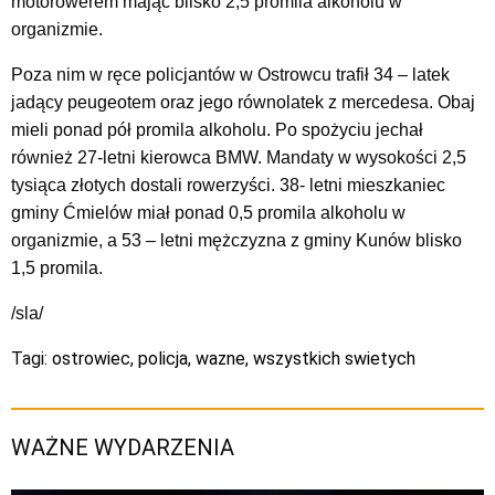
motorowerem mając blisko 2,5 promila alkoholu w
organizmie.
Poza nim w ręce policjantów w Ostrowcu trafił 34 – latek
jadący peugeotem oraz jego równolatek z mercedesa. Obaj
mieli ponad pół promila alkoholu. Po spożyciu jechał
również 27-letni kierowca BMW. Mandaty w wysokości 2,5
tysiąca złotych dostali rowerzyści. 38- letni mieszkaniec
gminy Ćmielów miał ponad 0,5 promila alkoholu w
organizmie, a 53 – letni mężczyzna z gminy Kunów blisko
1,5 promila.
/sla/
Tagi:
ostrowiec
,
policja
,
wazne
,
wszystkich swietych
WAŻNE WYDARZENIA