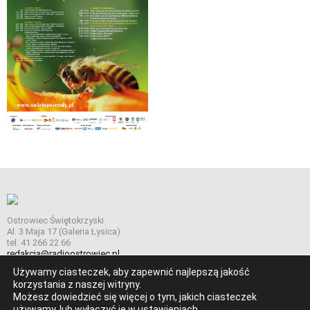
Ostrowiec Świętokrzyski
Al. 3 Maja 17 (Galeria Łysica)
tel. 41 266 22 66
redakcja@radioostrowiec.pl
Używamy ciasteczek, aby zapewnić najlepszą jakość
korzystania z naszej witryny.
Możesz dowiedzieć się więcej o tym, jakich ciasteczek
© Wszelkie prawa zastrzeżone. Radio Ostrowiec 2026 Radio
używamy, lub wyłączyć je w
ustawieniach
.