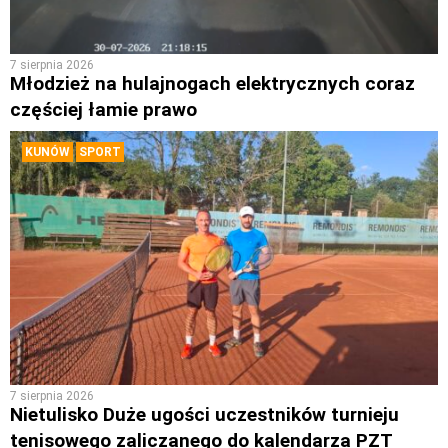
7 sierpnia 2026
Młodzież na hulajnogach elektrycznych coraz
częściej łamie prawo
KUNÓW
SPORT
7 sierpnia 2026
Nietulisko Duże ugości uczestników turnieju
tenisowego zaliczanego do kalendarza PZT