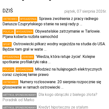
DZIŚ
piątek, 07 sierpnia 2026r.
Sprawa zwolnienia z pracy radnego
OSTROWIEC
WYDARZENIA
Dariusza Czupryńskiego stanie na sesji rady p …
Obywatelskie zatrzymanie w Tarłowie.
POLICJA
WYDARZENIA
PIjana kobieta rozbiła samochód
Ostrowiecki piłkarz wodny wyjeżdża na studia do USA.
SPORT
Będzie tam grał w wate …
’Wiedza, która ratuje życie’. Kolejne
WYDARZENIA
ZDROWIE
spotkanie profilaktyki raka …
Młodzież na hulajnogach elektrycznych
POLICJA
WYDARZENIA
coraz częściej łamie prawo
Numery rozlosowane. 20 sierpnia rozpocznie się
OSTROWIEC
głosowanie w ramach ostrowiecki …
Dla kogo obrączki z białego złota?
ARTYKUŁ SPONSOROWANY
Poradnik od Marko
Kredyt hipoteczny ze stałym
ARTYKUŁ SPONSOROWANY