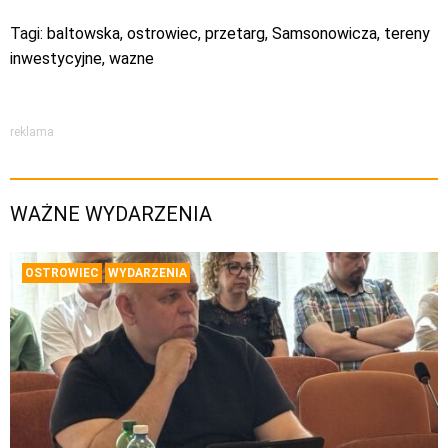
Tagi:
baltowska
,
ostrowiec
,
przetarg
,
Samsonowicza
,
tereny
inwestycyjne
,
wazne
reklama
WAŻNE WYDARZENIA
OSTROWIEC
WYDARZENIA