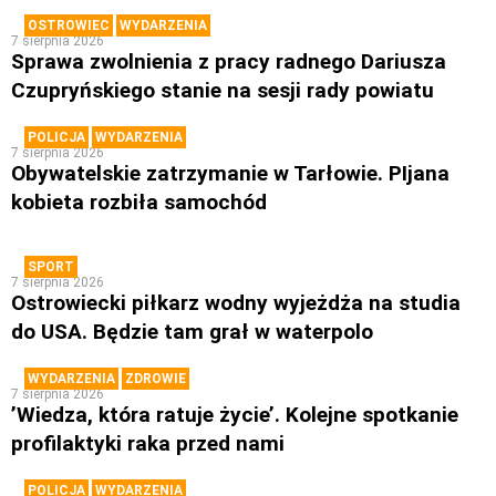
OSTROWIEC
WYDARZENIA
7 sierpnia 2026
Sprawa zwolnienia z pracy radnego Dariusza
Czupryńskiego stanie na sesji rady powiatu
POLICJA
WYDARZENIA
7 sierpnia 2026
Obywatelskie zatrzymanie w Tarłowie. PIjana
kobieta rozbiła samochód
SPORT
7 sierpnia 2026
Ostrowiecki piłkarz wodny wyjeżdża na studia
do USA. Będzie tam grał w waterpolo
WYDARZENIA
ZDROWIE
7 sierpnia 2026
’Wiedza, która ratuje życie’. Kolejne spotkanie
profilaktyki raka przed nami
POLICJA
WYDARZENIA