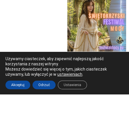
Używamy ciasteczek, aby zapewnić najlepszą jakość
korzystania z naszej witryny.
Możesz dowiedzieć się więcej o tym, jakich ciasteczek
używamy, lub wyłączyć je w
ustawieniach
.
Akceptuj
Odrzuć
Ustawienia
Ostrowiec Świętokrzyski
Al. 3 Maja 17 (Galeria Łysica)
tel. 41 266 22 66
redakcja@radioostrowiec.pl