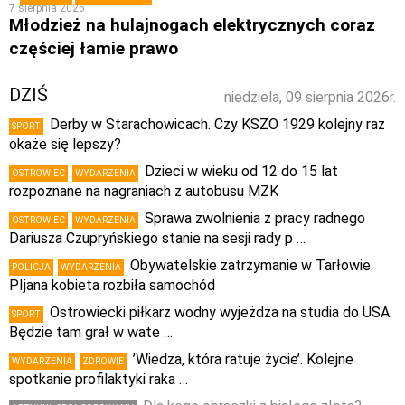
7 sierpnia 2026
Młodzież na hulajnogach elektrycznych coraz
częściej łamie prawo
DZIŚ
niedziela, 09 sierpnia 2026r.
Derby w Starachowicach. Czy KSZO 1929 kolejny raz
SPORT
okaże się lepszy?
Dzieci w wieku od 12 do 15 lat
OSTROWIEC
WYDARZENIA
rozpoznane na nagraniach z autobusu MZK
Sprawa zwolnienia z pracy radnego
OSTROWIEC
WYDARZENIA
Dariusza Czupryńskiego stanie na sesji rady p …
Obywatelskie zatrzymanie w Tarłowie.
POLICJA
WYDARZENIA
PIjana kobieta rozbiła samochód
Ostrowiecki piłkarz wodny wyjeżdża na studia do USA.
SPORT
Będzie tam grał w wate …
’Wiedza, która ratuje życie’. Kolejne
WYDARZENIA
ZDROWIE
spotkanie profilaktyki raka …