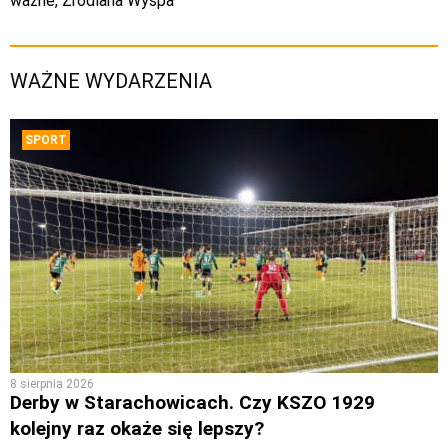
wazne
,
Źródlana Wyspa
WAŻNE WYDARZENIA
SPORT
8 sierpnia 2026
Derby w Starachowicach. Czy KSZO 1929
kolejny raz okaże się lepszy?