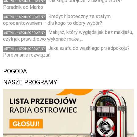
Dla kogo obrączki z białego złota?
ARTYKUŁ SPONSOROWANY
Poradnik od Marko
Kredyt hipoteczny ze stałym
ARTYKUŁ SPONSOROWANY
oprocentowaniem – dla kogo to dobry wybór?
Makijaż, który wygląda jak bez makijażu,
ARTYKUŁ SPONSOROWANY
czyli jak prawidłowo wykonać make …
Jaka szafa do wąskiego przedpokoju?
ARTYKUŁ SPONSOROWANY
Porównanie rozwiązań
POGODA
NASZE PROGRAMY