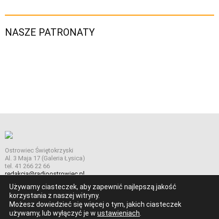
NASZE PATRONATY
Ostrowiec Świętokrzyski
Al. 3 Maja 17 (Galeria Łysica)
tel. 41 266 22 66
redakcja@radioostrowiec.pl
Używamy ciasteczek, aby zapewnić najlepszą jakość
korzystania z naszej witryny.
Możesz dowiedzieć się więcej o tym, jakich ciasteczek
© Wszelkie prawa zastrzeżone. Radio Ostrowiec 2026 Radio
używamy, lub wyłączyć je w
ustawieniach
.
Ostrowiec.
Stworzone z
w
pogstudio.pl