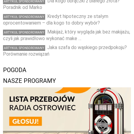
Dla kogo obrączki z białego złota?
ARTYKUŁ SPONSOROWANY
Poradnik od Marko
Kredyt hipoteczny ze stałym
ARTYKUŁ SPONSOROWANY
oprocentowaniem – dla kogo to dobry wybór?
Makijaż, który wygląda jak bez makijażu,
ARTYKUŁ SPONSOROWANY
czyli jak prawidłowo wykonać make …
Jaka szafa do wąskiego przedpokoju?
ARTYKUŁ SPONSOROWANY
Porównanie rozwiązań
POGODA
NASZE PROGRAMY