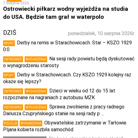
7 sierpnia 2026
Ostrowiecki piłkarz wodny wyjeżdża na studia
do USA. Będzie tam grał w waterpolo
DZIŚ
poniedziałek, 10 sierpnia 2026r.
Derby na remis w Starachowicach. Star – KSZO 1929
SPORT
0:0
Na sesji rady powiatu będą dyskutować
OSTROWIEC
WYDARZENIA
o wynagrodzeniu starosty
Derby w Starachowicach. Czy KSZO 1929 kolejny raz
SPORT
okaże się lepszy?
Dzieci w wieku od 12 do 15 lat
OSTROWIEC
WYDARZENIA
rozpoznane na nagraniach z autobusu MZK
Sprawa zwolnienia z pracy radnego
OSTROWIEC
WYDARZENIA
Dariusza Czupryńskiego stanie na sesji rady p …
Obywatelskie zatrzymanie w Tarłowie.
POLICJA
WYDARZENIA
PIjana kobieta rozbiła samochód