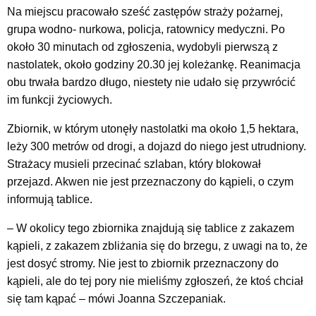
Na miejscu pracowało sześć zastępów straży pożarnej,
grupa wodno- nurkowa, policja, ratownicy medyczni. Po
około 30 minutach od zgłoszenia, wydobyli pierwszą z
nastolatek, około godziny 20.30 jej koleżankę. Reanimacja
obu trwała bardzo długo, niestety nie udało się przywrócić
im funkcji życiowych.
Zbiornik, w którym utonęły nastolatki ma około 1,5 hektara,
leży 300 metrów od drogi, a dojazd do niego jest utrudniony.
Strażacy musieli przecinać szlaban, który blokował
przejazd. Akwen nie jest przeznaczony do kąpieli, o czym
informują tablice.
– W okolicy tego zbiornika znajdują się tablice z zakazem
kąpieli, z zakazem zbliżania się do brzegu, z uwagi na to, że
jest dosyć stromy. Nie jest to zbiornik przeznaczony do
kąpieli, ale do tej pory nie mieliśmy zgłoszeń, że ktoś chciał
się tam kąpać – mówi Joanna Szczepaniak.