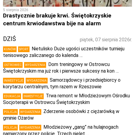
5 sierpnia 2026
Drastycznie brakuje krwi. Świętokrzyskie
centrum krwiodawstwa bije na alarm
DZIŚ
piątek, 07 sierpnia 2026r.
Nietulisko Duże ugości uczestników turnieju
KUNÓW
SPORT
tenisowego zaliczanego do kalenda …
Dom treningowy w Ostrowcu
OSTROWIEC
WYDARZENIA
Świętokrzyskim ma już rok i pierwsze sukcesy na kon …
Samorządowcy i przedsiębiorcy o
INWESTYCJE
WYDARZENIA
korytarzu centralnym, tym razem w Rzeszowie
Trwa remont w Młodzieżowym Ośrodku
EDUKACJA
INWESTYCJE
Socjoterapii w Ostrowcu Świętokrzyskim
Zderzenie osobówki z ciężarówką w
POLICJA
WYDARZENIA
gminie Ożarów
Młodzieżowy „gang” na hulajnogach
POLICJA
WYDARZENIA
namierzony przez policję. Trzech nielet …