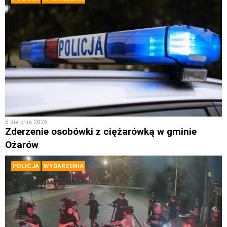
6 sierpnia 2026
Zderzenie osobówki z ciężarówką w gminie
Ożarów
POLICJA
WYDARZENIA