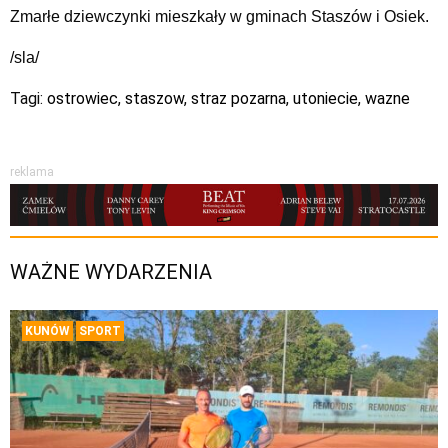
Zmarłe dziewczynki mieszkały w gminach Staszów i Osiek.
/sla/
Tagi:
ostrowiec
,
staszow
,
straz pozarna
,
utoniecie
,
wazne
reklama
WAŻNE WYDARZENIA
KUNÓW
SPORT