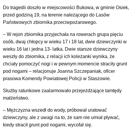
Do tragedii doszło w miejscowości Bukowa, w gminie Osiek,
przed godziną 19, na terenie należącego do Lasów
Państwowych zbiornika przeciwpożarowego.
– W rejon zbiornika przyjechała na rowerach grupa pięciu
osób, dwaj chłopcy w wieku 17 i 18 lat, dwie dziewczynki w
wieku 16 lat i jedna 13- latka. Dwie starsze dziewczyny
weszły do zbiornika, z relacji ich koleżanki wynika, że
chciały pomoczyć nogi i w pewnym momencie straciły grunt
pod nogami – relacjonuje Joanna Szczepaniak, oficer
prasowa Komendy Powiatowej Policji w Staszowie.
Służby ratunkowe zaalarmowało przejeżdżające tamtędy
małżeństwo.
– Mężczyzna wszedł do wody, próbował uratować
dziewczyny, ale z uwagi na to, że sam nie umiał pływać,
kiedy stracił grunt pod nogami, wycofał się.