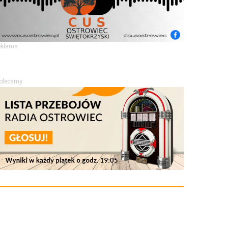
eklama
olecamy