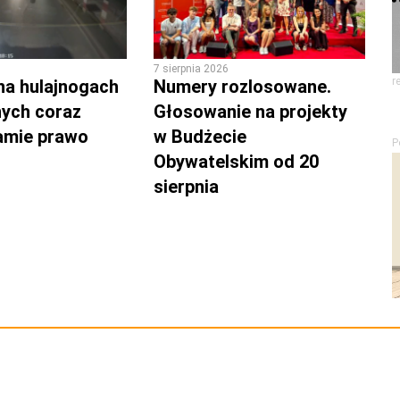
7 sierpnia 2026
r
na hulajnogach
Numery rozlosowane.
nych coraz
Głosowanie na projekty
łamie prawo
w Budżecie
P
Obywatelskim od 20
sierpnia