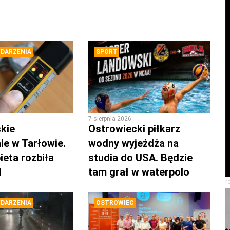
DARZENIA
SPORT
7 sierpnia 2026
kie
Ostrowiecki piłkarz
ie w Tarłowie.
wodny wyjeżdża na
ieta rozbiła
studia do USA. Będzie
d
tam grał w waterpolo
r
DARZENIA
OSTROWIEC