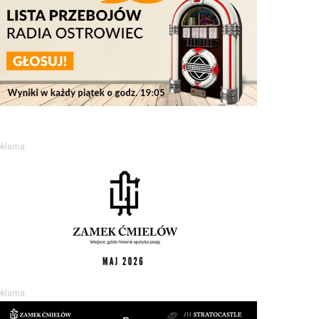
eklama
eklama