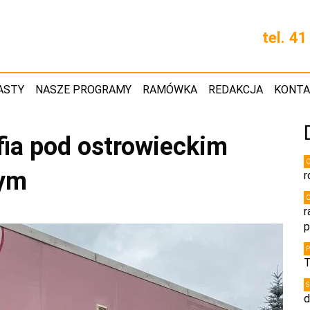
tel. 4
ASTY
NASZE PROGRAMY
RAMÓWKA
REDAKCJA
KONT
ia pod ostrowieckim
wym
r
r
p
T
d