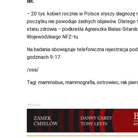
lat.
– 20 tys. kobiet rocznie w Polsce słyszy diagnozę ra
początku nie powoduje żadnych objawów. Dlatego t
stanu zdrowia – podkreśla Agnieszka Białas-Sitars
Wojewódzkiego NFZ-tu.
Na badania obowiązuje telefoniczna rejestracja 
godzinach 9-17.
/osa/
Tagi:
mammobus
,
mammografia
,
ostrowiec
,
rak piers
reklama