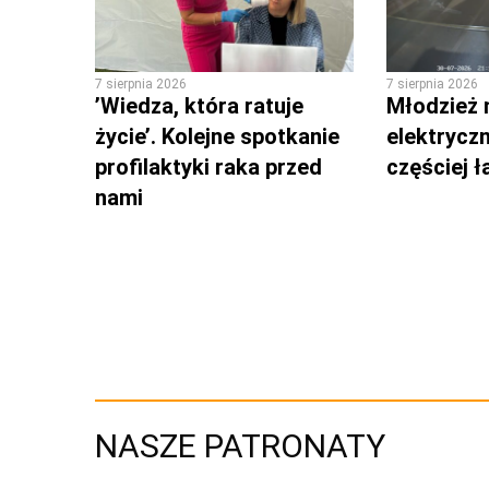
7 sierpnia 2026
7 sierpnia 2026
’Wiedza, która ratuje
Młodzież 
życie’. Kolejne spotkanie
elektrycz
profilaktyki raka przed
częściej 
nami
NASZE PATRONATY