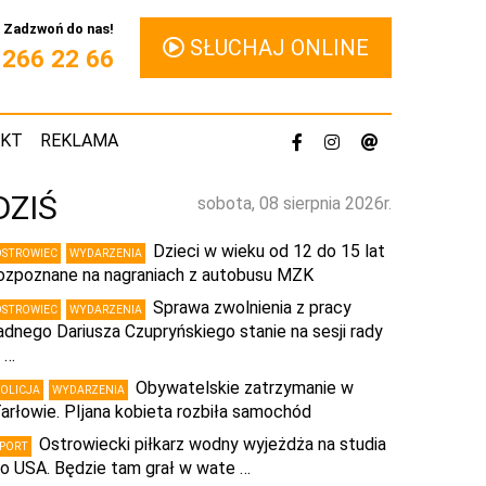
Zadzwoń do nas!
SŁUCHAJ ONLINE
1 266 22 66
AKT
REKLAMA
DZIŚ
sobota, 08 sierpnia 2026r.
Dzieci w wieku od 12 do 15 lat
OSTROWIEC
WYDARZENIA
ozpoznane na nagraniach z autobusu MZK
Sprawa zwolnienia z pracy
OSTROWIEC
WYDARZENIA
adnego Dariusza Czupryńskiego stanie na sesji rady
 …
Obywatelskie zatrzymanie w
POLICJA
WYDARZENIA
arłowie. PIjana kobieta rozbiła samochód
Ostrowiecki piłkarz wodny wyjeżdża na studia
SPORT
o USA. Będzie tam grał w wate …