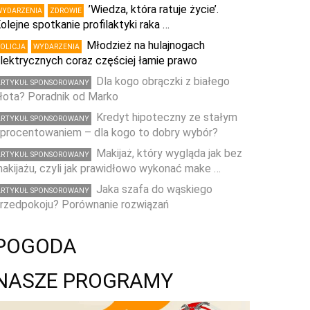
’Wiedza, która ratuje życie’.
WYDARZENIA
ZDROWIE
olejne spotkanie profilaktyki raka …
Młodzież na hulajnogach
POLICJA
WYDARZENIA
lektrycznych coraz częściej łamie prawo
Dla kogo obrączki z białego
ARTYKUŁ SPONSOROWANY
łota? Poradnik od Marko
Kredyt hipoteczny ze stałym
ARTYKUŁ SPONSOROWANY
procentowaniem – dla kogo to dobry wybór?
Makijaż, który wygląda jak bez
ARTYKUŁ SPONSOROWANY
akijażu, czyli jak prawidłowo wykonać make …
Jaka szafa do wąskiego
ARTYKUŁ SPONSOROWANY
rzedpokoju? Porównanie rozwiązań
POGODA
NASZE PROGRAMY