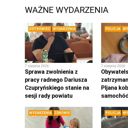
WAŻNE WYDARZENIA
OSTROWIEC
WYDARZENIA
POLICJA
WY
7 sierpnia 2026
7 sierpnia 2026
Sprawa zwolnienia z
Obywatels
pracy radnego Dariusza
zatrzyman
Czupryńskiego stanie na
PIjana kob
sesji rady powiatu
samochó
WYDARZENIA
ZDROWIE
POLICJA
WY