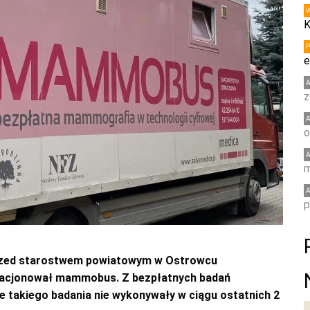
K
e
z
o
m
p
 przed starostwem powiatowym w Ostrowcu
 stacjonował mammobus. Z bezpłatnych badań
e takiego badania nie wykonywały w ciągu ostatnich 2