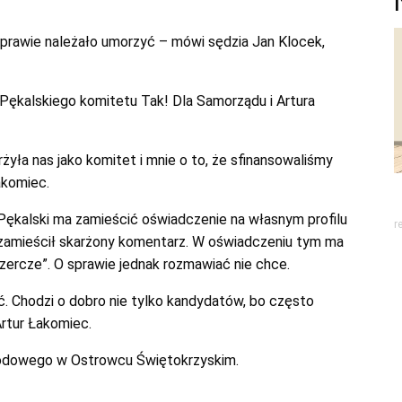
prawie należało umorzyć – mówi sędzia Jan Klocek,
 Pękalskiego komitetu Tak! Dla Samorządu i Artura
yła nas jako komitet i mnie o to, że sfinansowaliśmy
akomiec.
Pękalski ma zamieścić oświadczenie na własnym profilu
r
e zamieścił skarżony komentarz. W oświadczeniu tym ma
czercze”. O sprawie jednak rozmawiać nie chce.
ć. Chodzi o dobro nie tylko kandydatów, bo często
Artur Łakomiec.
arodowego w Ostrowcu Świętokrzyskim.