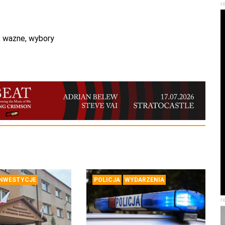
r
,
wazne
,
wybory
INWESTYCJE
POLICJA
WYDARZENIA
r