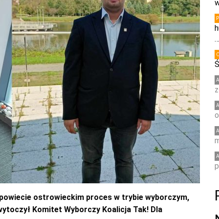
w
h
Ś
z
o
m
p
 powiecie ostrowieckim proces w trybie wyborczym,
ytoczył Komitet Wyborczy Koalicja Tak! Dla