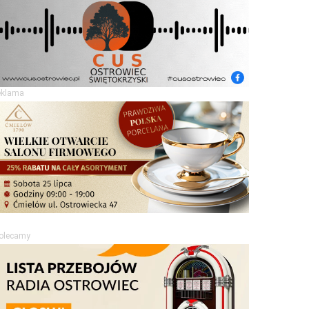
eklama
olecamy