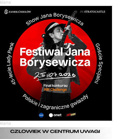
eklama
eklama