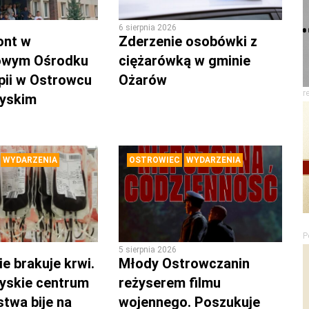
6 sierpnia 2026
ont w
Zderzenie osobówki z
owym Ośrodku
ciężarówką w gminie
pii w Ostrowcu
Ożarów
r
zyskim
WYDARZENIA
OSTROWIEC
WYDARZENIA
P
5 sierpnia 2026
e brakuje krwi.
Młody Ostrowczanin
yskie centrum
reżyserem filmu
twa bije na
wojennego. Poszukuje