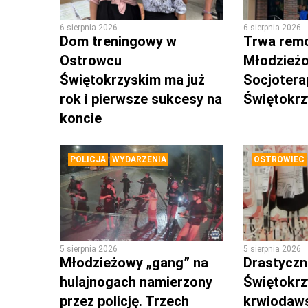
6 sierpnia 2026
6 sierpnia 2026
Dom treningowy w
Trwa rem
Ostrowcu
Młodzież
Świętokrzyskim ma już
Socjotera
rok i pierwsze sukcesy na
Świętokr
koncie
POLICJA
WYDARZENIA
OSTROWIEC
5 sierpnia 2026
5 sierpnia 2026
Młodzieżowy „gang” na
Drastyczni
hulajnogach namierzony
Świętokrz
przez policję. Trzech
krwiodaws