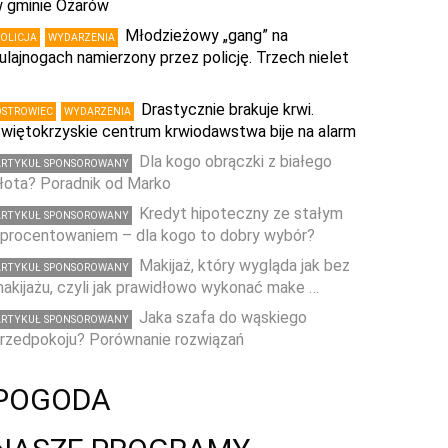
 gminie Ożarów
Młodzieżowy „gang” na
POLICJA
WYDARZENIA
ulajnogach namierzony przez policję. Trzech nielet
…
Drastycznie brakuje krwi.
OSTROWIEC
WYDARZENIA
więtokrzyskie centrum krwiodawstwa bije na alarm
Dla kogo obrączki z białego
ARTYKUŁ SPONSOROWANY
łota? Poradnik od Marko
Kredyt hipoteczny ze stałym
ARTYKUŁ SPONSOROWANY
procentowaniem – dla kogo to dobry wybór?
Makijaż, który wygląda jak bez
ARTYKUŁ SPONSOROWANY
akijażu, czyli jak prawidłowo wykonać make …
Jaka szafa do wąskiego
ARTYKUŁ SPONSOROWANY
rzedpokoju? Porównanie rozwiązań
POGODA