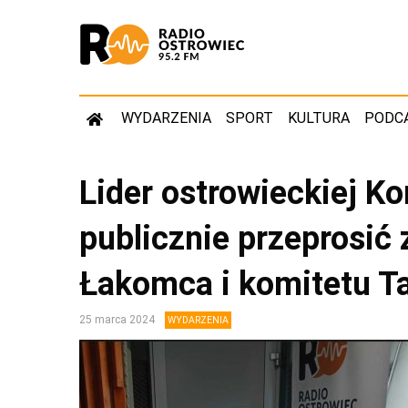
WYDARZENIA
SPORT
KULTURA
PODC
Lider ostrowieckiej Ko
publicznie przeprosić 
Łakomca i komitetu T
25 marca 2024
WYDARZENIA