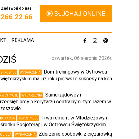
Zadzwoń do nas!
SŁUCHAJ ONLINE
1 266 22 66
AKT
REKLAMA
DZIŚ
czwartek, 06 sierpnia 2026r.
Dom treningowy w Ostrowcu
OSTROWIEC
WYDARZENIA
więtokrzyskim ma już rok i pierwsze sukcesy na kon
…
Samorządowcy i
INWESTYCJE
WYDARZENIA
rzedsiębiorcy o korytarzu centralnym, tym razem w
zeszowie
Trwa remont w Młodzieżowym
EDUKACJA
INWESTYCJE
środku Socjoterapii w Ostrowcu Świętokrzyskim
Zderzenie osobówki z ciężarówką
POLICJA
WYDARZENIA