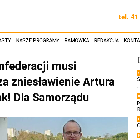
tel. 4
ASTY
NASZE PROGRAMY
RAMÓWKA
REDAKCJA
KONT
nfederacji musi
za zniesławienie Artura
Ś
ak! Dla Samorządu
p
R
O