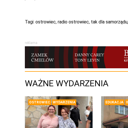
Tagi:
ostrowiec
,
radio ostrowiec
,
tak dla samorządu
reklama
WAŻNE WYDARZENIA
OSTROWIEC
WYDARZENIA
EDUKACJA