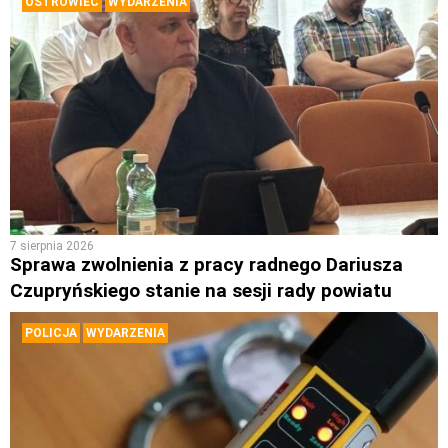
OSTROWIEC
WYDARZENIA
7 sierpnia 2026
Sprawa zwolnienia z pracy radnego Dariusza
Czupryńskiego stanie na sesji rady powiatu
POLICJA
WYDARZENIA