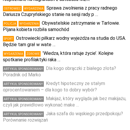
Sprawa zwolnienia z pracy radnego
OSTROWIEC
WYDARZENIA
Dariusza Czupryńskiego stanie na sesji rady p …
Obywatelskie zatrzymanie w Tarłowie.
POLICJA
WYDARZENIA
PIjana kobieta rozbiła samochód
Ostrowiecki piłkarz wodny wyjeżdża na studia do USA.
SPORT
Będzie tam grał w wate …
’Wiedza, która ratuje życie’. Kolejne
WYDARZENIA
ZDROWIE
spotkanie profilaktyki raka …
Dla kogo obrączki z białego złota?
ARTYKUŁ SPONSOROWANY
Poradnik od Marko
Kredyt hipoteczny ze stałym
ARTYKUŁ SPONSOROWANY
oprocentowaniem – dla kogo to dobry wybór?
Makijaż, który wygląda jak bez makijażu,
ARTYKUŁ SPONSOROWANY
czyli jak prawidłowo wykonać make …
Jaka szafa do wąskiego przedpokoju?
ARTYKUŁ SPONSOROWANY
Porównanie rozwiązań