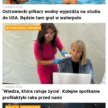
7 sierpnia 2026
Ostrowiecki piłkarz wodny wyjeżdża na studia
do USA. Będzie tam grał w waterpolo
WYDARZENIA
ZDROWIE
7 sierpnia 2026
’Wiedza, która ratuje życie’. Kolejne spotkanie
profilaktyki raka przed nami
POLICJA
WYDARZENIA