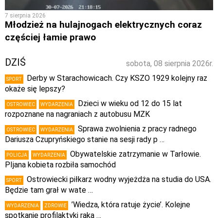
7 sierpnia 2026
Młodzież na hulajnogach elektrycznych coraz
częściej łamie prawo
DZIŚ
sobota, 08 sierpnia 2026r.
Derby w Starachowicach. Czy KSZO 1929 kolejny raz
SPORT
okaże się lepszy?
Dzieci w wieku od 12 do 15 lat
OSTROWIEC
WYDARZENIA
rozpoznane na nagraniach z autobusu MZK
Sprawa zwolnienia z pracy radnego
OSTROWIEC
WYDARZENIA
Dariusza Czupryńskiego stanie na sesji rady p …
Obywatelskie zatrzymanie w Tarłowie.
POLICJA
WYDARZENIA
PIjana kobieta rozbiła samochód
Ostrowiecki piłkarz wodny wyjeżdża na studia do USA.
SPORT
Będzie tam grał w wate …
’Wiedza, która ratuje życie’. Kolejne
WYDARZENIA
ZDROWIE
spotkanie profilaktyki raka …