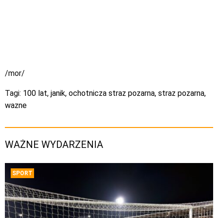
/mor/
Tagi:
100 lat
,
janik
,
ochotnicza straz pozarna
,
straz pozarna
,
wazne
WAŻNE WYDARZENIA
SPORT