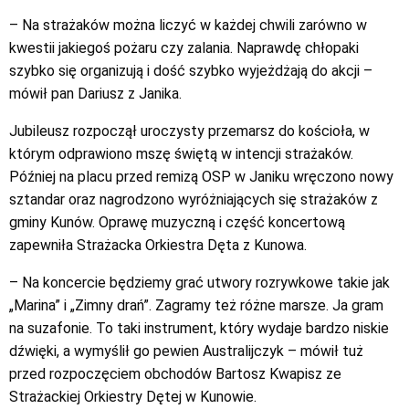
– Na strażaków można liczyć w każdej chwili zarówno w
kwestii jakiegoś pożaru czy zalania. Naprawdę chłopaki
szybko się organizują i dość szybko wyjeżdżają do akcji –
mówił pan Dariusz z Janika.
Jubileusz rozpoczął uroczysty przemarsz do kościoła, w
którym odprawiono mszę świętą w intencji strażaków.
Później na placu przed remizą OSP w Janiku wręczono nowy
sztandar oraz nagrodzono wyróżniających się strażaków z
gminy Kunów. Oprawę muzyczną i część koncertową
zapewniła Strażacka Orkiestra Dęta z Kunowa.
– Na koncercie będziemy grać utwory rozrywkowe takie jak
„Marina” i „Zimny drań”. Zagramy też różne marsze. Ja gram
na suzafonie. To taki instrument, który wydaje bardzo niskie
dźwięki, a wymyślił go pewien Australijczyk – mówił tuż
przed rozpoczęciem obchodów Bartosz Kwapisz ze
Strażackiej Orkiestry Dętej w Kunowie.