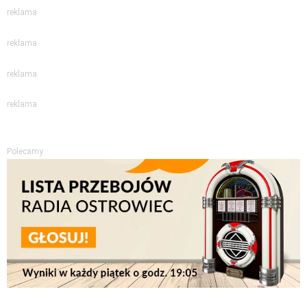
reklama
reklama
reklama
reklama
Polecamy