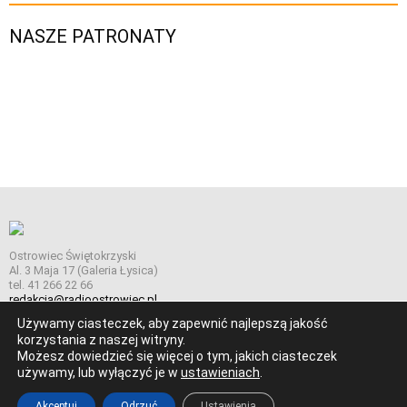
NASZE PATRONATY
Ostrowiec Świętokrzyski
Al. 3 Maja 17 (Galeria Łysica)
tel. 41 266 22 66
redakcja@radioostrowiec.pl
Używamy ciasteczek, aby zapewnić najlepszą jakość
korzystania z naszej witryny.
Możesz dowiedzieć się więcej o tym, jakich ciasteczek
© Wszelkie prawa zastrzeżone. Radio Ostrowiec 2026 Radio
używamy, lub wyłączyć je w
ustawieniach
.
Ostrowiec.
Stworzone z
w
pogstudio.pl
Akceptuj
Odrzuć
Ustawienia