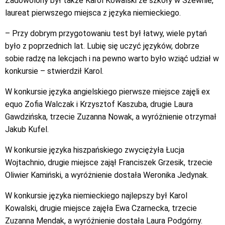
Zadowolony był także Karol Kowalski ze szkoły w Szewnie,
laureat pierwszego miejsca z języka niemieckiego.
– Przy dobrym przygotowaniu test był łatwy, wiele pytań
było z poprzednich lat. Lubię się uczyć języków, dobrze
sobie radzę na lekcjach i na pewno warto było wziąć udział w
konkursie – stwierdził Karol.
W konkursie języka angielskiego pierwsze miejsce zajęli ex
equo Zofia Walczak i Krzysztof Kaszuba, drugie Laura
Gawdzińska, trzecie Zuzanna Nowak, a wyróżnienie otrzymał
Jakub Kufel.
W konkursie języka hiszpańskiego zwyciężyła Łucja
Wojtachnio, drugie miejsce zajął Franciszek Grzesik, trzecie
Oliwier Kamiński, a wyróżnienie dostała Weronika Jedynak.
W konkursie języka niemieckiego najlepszy był Karol
Kowalski, drugie miejsce zajęła Ewa Czarnecka, trzecie
Zuzanna Mendak, a wyróżnienie dostała Laura Podgórny.