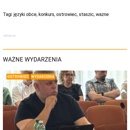
Tagi:
języki obce
,
konkurs
,
ostrowiec
,
staszic
,
wazne
reklama
WAŻNE WYDARZENIA
OSTROWIEC
WYDARZENIA