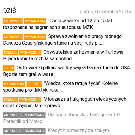
DZIŚ
piątek, 07 sierpnia 2026r.
Dzieci w wieku od 12 do 15 lat
OSTROWIEC
WYDARZENIA
rozpoznane na nagraniach z autobusu MZK
Sprawa zwolnienia z pracy radnego
OSTROWIEC
WYDARZENIA
Dariusza Czupryńskiego stanie na sesji rady p …
Obywatelskie zatrzymanie w Tarłowie.
POLICJA
WYDARZENIA
PIjana kobieta rozbiła samochód
Ostrowiecki piłkarz wodny wyjeżdża na studia do USA.
SPORT
Będzie tam grał w wate …
’Wiedza, która ratuje życie’. Kolejne
WYDARZENIA
ZDROWIE
spotkanie profilaktyki raka …
Młodzież na hulajnogach elektrycznych
POLICJA
WYDARZENIA
coraz częściej łamie prawo
Dla kogo obrączki z białego złota?
ARTYKUŁ SPONSOROWANY
Poradnik od Marko
Kredyt hipoteczny ze stałym
ARTYKUŁ SPONSOROWANY