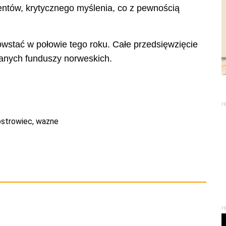
entów, krytycznego myślenia, co z pewnością
stać w połowie tego roku. Całe przedsięwzięcie
wanych funduszy norweskich.
r
ostrowiec
,
wazne
r