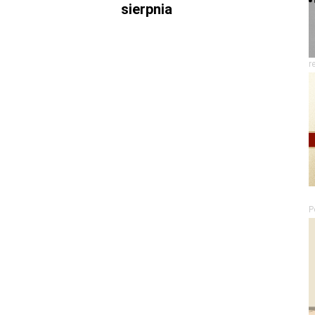
sierpnia
r
P