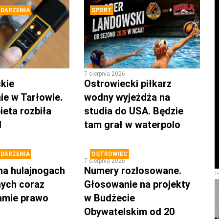
DARZENIA
SPORT
7 sierpnia 2026
kie
Ostrowiecki piłkarz
ie w Tarłowie.
wodny wyjeżdża na
ieta rozbiła
studia do USA. Będzie
d
tam grał w waterpolo
DARZENIA
OSTROWIEC
7 sierpnia 2026
na hulajnogach
Numery rozlosowane.
r
nych coraz
Głosowanie na projekty
łamie prawo
w Budżecie
Obywatelskim od 20