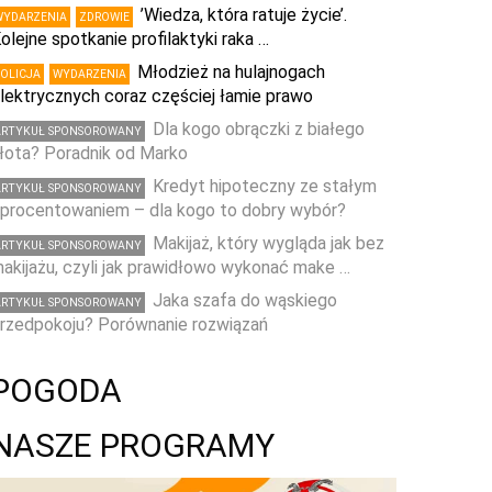
’Wiedza, która ratuje życie’.
WYDARZENIA
ZDROWIE
olejne spotkanie profilaktyki raka …
Młodzież na hulajnogach
POLICJA
WYDARZENIA
lektrycznych coraz częściej łamie prawo
Dla kogo obrączki z białego
ARTYKUŁ SPONSOROWANY
łota? Poradnik od Marko
Kredyt hipoteczny ze stałym
ARTYKUŁ SPONSOROWANY
procentowaniem – dla kogo to dobry wybór?
Makijaż, który wygląda jak bez
ARTYKUŁ SPONSOROWANY
akijażu, czyli jak prawidłowo wykonać make …
Jaka szafa do wąskiego
ARTYKUŁ SPONSOROWANY
rzedpokoju? Porównanie rozwiązań
POGODA
NASZE PROGRAMY