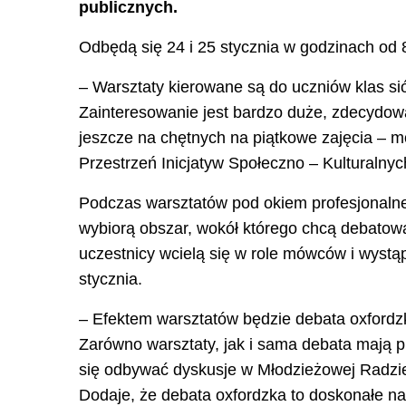
publicznych.
Odbędą się 24 i 25 stycznia w godzinach od 8
–
Warsztaty kierowane są do uczniów klas s
Zainteresowanie jest bardzo duże, zdecydow
jeszcze na chętnych na piątkowe zajęcia –
m
Przestrzeń Inicjatyw Społeczno – Kulturalnyc
Podczas warsztatów pod okiem profesjonalnej 
wybiorą obszar, wokół którego chcą debatować
uczestnicy wcielą się w role mówców i wystą
stycznia.
–
Efektem warsztatów będzie debata oxfordz
Zarówno warsztaty, jak i sama debata mają 
się odbywać dyskusje w Młodzieżowej Radzi
Dodaje, że debata oxfordzka to doskonałe na