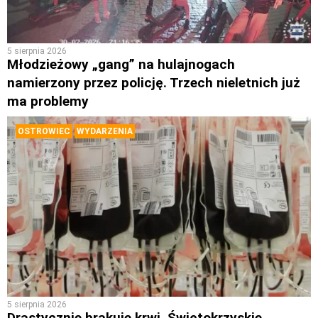
5 sierpnia 2026
Młodzieżowy „gang” na hulajnogach
namierzony przez policję. Trzech nieletnich już
ma problemy
OSTROWIEC
WYDARZENIA
5 sierpnia 2026
Drastycznie brakuje krwi. Świętokrzyskie