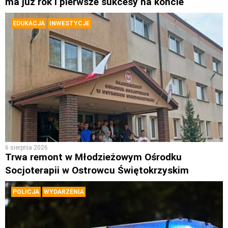
ma już rok i pierwsze sukcesy na koncie
EDUKACJA
INWESTYCJE
6 sierpnia 2026
Trwa remont w Młodzieżowym Ośrodku
Socjoterapii w Ostrowcu Świętokrzyskim
POLICJA
WYDARZENIA