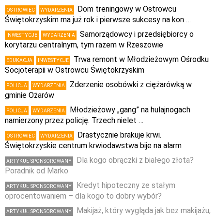
Dom treningowy w Ostrowcu
OSTROWIEC
WYDARZENIA
Świętokrzyskim ma już rok i pierwsze sukcesy na kon …
Samorządowcy i przedsiębiorcy o
INWESTYCJE
WYDARZENIA
korytarzu centralnym, tym razem w Rzeszowie
Trwa remont w Młodzieżowym Ośrodku
EDUKACJA
INWESTYCJE
Socjoterapii w Ostrowcu Świętokrzyskim
Zderzenie osobówki z ciężarówką w
POLICJA
WYDARZENIA
gminie Ożarów
Młodzieżowy „gang” na hulajnogach
POLICJA
WYDARZENIA
namierzony przez policję. Trzech nielet …
Drastycznie brakuje krwi.
OSTROWIEC
WYDARZENIA
Świętokrzyskie centrum krwiodawstwa bije na alarm
Dla kogo obrączki z białego złota?
ARTYKUŁ SPONSOROWANY
Poradnik od Marko
Kredyt hipoteczny ze stałym
ARTYKUŁ SPONSOROWANY
oprocentowaniem – dla kogo to dobry wybór?
Makijaż, który wygląda jak bez makijażu,
ARTYKUŁ SPONSOROWANY