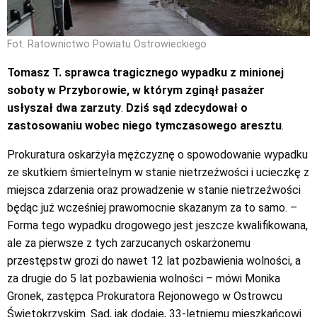
Fot. Ratownictwo Powiatu Ostrowieckiego
Tomasz T. sprawca tragicznego wypadku z minionej
soboty w Przyborowie, w którym zginął pasażer
usłyszał dwa zarzuty
.
Dziś sąd zdecydował o
zastosowaniu wobec niego tymczasowego aresztu
.
Prokuratura oskarżyła mężczyznę o spowodowanie wypadku
ze skutkiem śmiertelnym w stanie nietrzeźwości i ucieczkę z
miejsca zdarzenia oraz prowadzenie w stanie nietrzeźwości
będąc już wcześniej prawomocnie skazanym za to samo. –
Forma tego wypadku drogowego jest jeszcze kwalifikowana,
ale za pierwsze z tych zarzucanych oskarżonemu
przestępstw grozi do nawet 12 lat pozbawienia wolności, a
za drugie do 5 lat pozbawienia wolności – mówi Monika
Gronek, zastępca Prokuratora Rejonowego w Ostrowcu
Świętokrzyskim. Sąd, jak dodaje, 33-letniemu mieszkańcowi