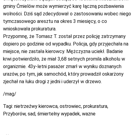
gminy Ćmielów może wymierzyć karę łączną pozbawienia
wolności. Dziś sąd zdecydował o zastosowaniu wobec niego
tymczasowego aresztu na okres 3 miesięcy, o co
wnioskowała prokuratura.
Przypomnę, że Tomasz T. został przez policję zatrzymany
dopiero po godzinie od wypadku. Policja, gdy przyjechała na
miejsce, nie zastała kierowcy. Mężczyzna uciekł. Badanie
krwi potwierdziło, że miał 3,68 setnych promila alkoholu w
organizmie. 43y-letni pasażer zmarł w wyniku doznanych
urazów, po tym, jak samochód, który prowadził oskarżony
zjechał na łuku drogi z jedni i uderzył w drzewo.
/mag/
Tagi:
nietrzeźwy kierowca
,
ostrowiec
,
prokuratura
,
Przyborów
,
sad
,
śmiertelny wypadek
,
wazne