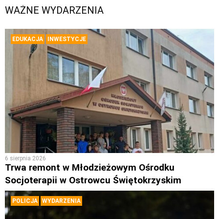
WAŻNE WYDARZENIA
EDUKACJA
INWESTYCJE
6 sierpnia 2026
Trwa remont w Młodzieżowym Ośrodku
Socjoterapii w Ostrowcu Świętokrzyskim
POLICJA
WYDARZENIA