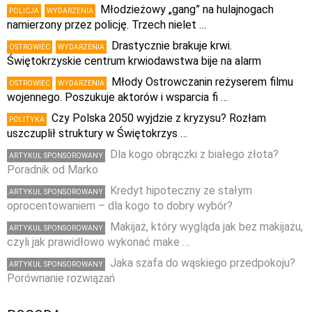
Młodzieżowy „gang” na hulajnogach
POLICJA
WYDARZENIA
namierzony przez policję. Trzech nielet …
Drastycznie brakuje krwi.
OSTROWIEC
WYDARZENIA
Świętokrzyskie centrum krwiodawstwa bije na alarm
Młody Ostrowczanin reżyserem filmu
OSTROWIEC
WYDARZENIA
wojennego. Poszukuje aktorów i wsparcia fi …
Czy Polska 2050 wyjdzie z kryzysu? Rozłam
POLITYKA
uszczuplił struktury w Świętokrzys …
Dla kogo obrączki z białego złota?
ARTYKUŁ SPONSOROWANY
Poradnik od Marko
Kredyt hipoteczny ze stałym
ARTYKUŁ SPONSOROWANY
oprocentowaniem – dla kogo to dobry wybór?
Makijaż, który wygląda jak bez makijażu,
ARTYKUŁ SPONSOROWANY
czyli jak prawidłowo wykonać make …
Jaka szafa do wąskiego przedpokoju?
ARTYKUŁ SPONSOROWANY
Porównanie rozwiązań