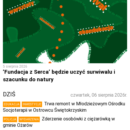
5 sierpnia 2026
’Fundacja z Serca’ będzie uczyć surwiwalu i
szacunku do natury
DZIŚ
czwartek, 06 sierpnia 2026r.
Trwa remont w Młodzieżowym Ośrodku
EDUKACJA
INWESTYCJE
Socjoterapii w Ostrowcu Świętokrzyskim
Zderzenie osobówki z ciężarówką w
POLICJA
WYDARZENIA
gminie Ożarów