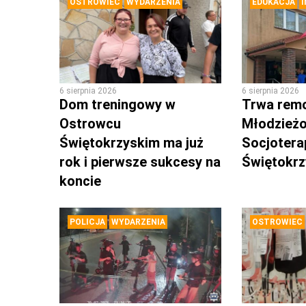
OSTROWIEC
WYDARZENIA
EDUKACJA
6 sierpnia 2026
6 sierpnia 2026
Dom treningowy w
Trwa rem
Ostrowcu
Młodzież
Świętokrzyskim ma już
Socjotera
rok i pierwsze sukcesy na
Świętokr
koncie
POLICJA
WYDARZENIA
OSTROWIEC