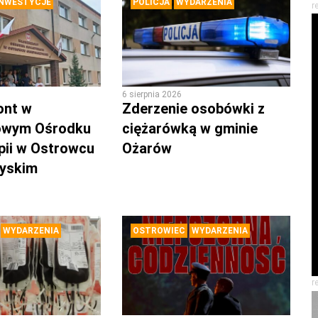
INWESTYCJE
POLICJA
WYDARZENIA
r
6 sierpnia 2026
ont w
Zderzenie osobówki z
owym Ośrodku
ciężarówką w gminie
pii w Ostrowcu
Ożarów
zyskim
WYDARZENIA
OSTROWIEC
WYDARZENIA
r