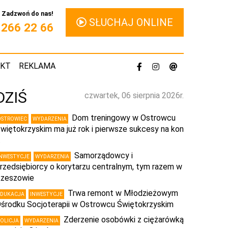
Zadzwoń do nas!
SŁUCHAJ ONLINE
1 266 22 66
AKT
REKLAMA
DZIŚ
czwartek, 06 sierpnia 2026r.
Dom treningowy w Ostrowcu
OSTROWIEC
WYDARZENIA
więtokrzyskim ma już rok i pierwsze sukcesy na kon
…
Samorządowcy i
INWESTYCJE
WYDARZENIA
rzedsiębiorcy o korytarzu centralnym, tym razem w
zeszowie
Trwa remont w Młodzieżowym
EDUKACJA
INWESTYCJE
środku Socjoterapii w Ostrowcu Świętokrzyskim
Zderzenie osobówki z ciężarówką
POLICJA
WYDARZENIA