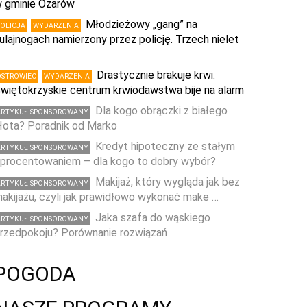
 gminie Ożarów
Młodzieżowy „gang” na
POLICJA
WYDARZENIA
ulajnogach namierzony przez policję. Trzech nielet
…
Drastycznie brakuje krwi.
OSTROWIEC
WYDARZENIA
więtokrzyskie centrum krwiodawstwa bije na alarm
Dla kogo obrączki z białego
ARTYKUŁ SPONSOROWANY
łota? Poradnik od Marko
Kredyt hipoteczny ze stałym
ARTYKUŁ SPONSOROWANY
procentowaniem – dla kogo to dobry wybór?
Makijaż, który wygląda jak bez
ARTYKUŁ SPONSOROWANY
akijażu, czyli jak prawidłowo wykonać make …
Jaka szafa do wąskiego
ARTYKUŁ SPONSOROWANY
rzedpokoju? Porównanie rozwiązań
POGODA