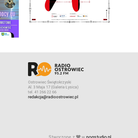
Ostrowiec Świętokrzyski
Al. 3 Maja 17 (Galeria Łysica)
tel. 41 266 22 66
redakcja@radioostrowiec.pl
Stworzone z
w
pogstudio.pl