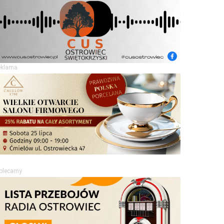
eklama
olecamy