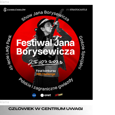
eklama
eklama