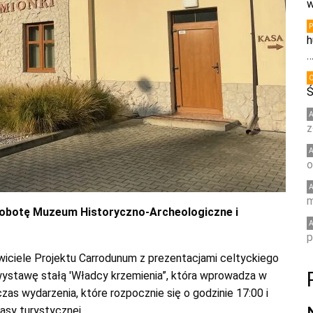
w
h
Ś
z
o
m
sobotę Muzeum Historyczno-Archeologiczne i
p
awiciele Projektu Carrodunum z prezentacjami celtyckiego
 wystawę stałą 'Władcy krzemienia”, która wprowadza w
as wydarzenia, które rozpocznie się o godzinie 17:00 i
asy turystycznej.