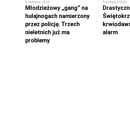
5 sierpnia 2026
5 sierpnia 2026
Młodzieżowy „gang” na
Drastyczni
hulajnogach namierzony
Świętokrz
przez policję. Trzech
krwiodaws
nieletnich już ma
alarm
problemy