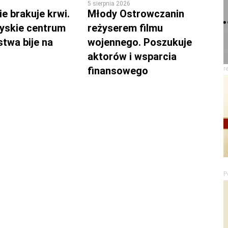
5 sierpnia 2026
e brakuje krwi.
Młody Ostrowczanin
yskie centrum
reżyserem filmu
twa bije na
wojennego. Poszukuje
aktorów i wsparcia
finansowego
r
P