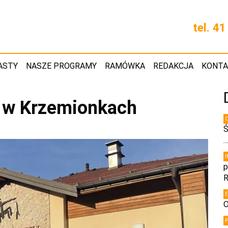
tel. 4
ASTY
NASZE PROGRAMY
RAMÓWKA
REDAKCJA
KONT
 w Krzemionkach
Ś
p
R
O