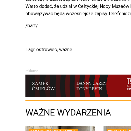
Warto dodać, że udział w Celtyckiej Nocy Muzeów b
obowiązywać będą wcześniejsze zapisy telefonicz
/bart/
Tagi:
ostrowiec
,
wazne
reklama
WAŻNE WYDARZENIA