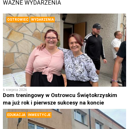
WAŻNE WYDARZENIA
OSTROWIEC
WYDARZENIA
6 sierpnia 2026
Dom treningowy w Ostrowcu Świętokrzyskim
ma już rok i pierwsze sukcesy na koncie
EDUKACJA
INWESTYCJE