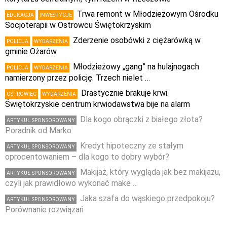
Trwa remont w Młodzieżowym Ośrodku
EDUKACJA
INWESTYCJE
Socjoterapii w Ostrowcu Świętokrzyskim
Zderzenie osobówki z ciężarówką w
POLICJA
WYDARZENIA
gminie Ożarów
Młodzieżowy „gang” na hulajnogach
POLICJA
WYDARZENIA
namierzony przez policję. Trzech nielet …
Drastycznie brakuje krwi.
OSTROWIEC
WYDARZENIA
Świętokrzyskie centrum krwiodawstwa bije na alarm
Dla kogo obrączki z białego złota?
ARTYKUŁ SPONSOROWANY
Poradnik od Marko
Kredyt hipoteczny ze stałym
ARTYKUŁ SPONSOROWANY
oprocentowaniem – dla kogo to dobry wybór?
Makijaż, który wygląda jak bez makijażu,
ARTYKUŁ SPONSOROWANY
czyli jak prawidłowo wykonać make …
Jaka szafa do wąskiego przedpokoju?
ARTYKUŁ SPONSOROWANY
Porównanie rozwiązań