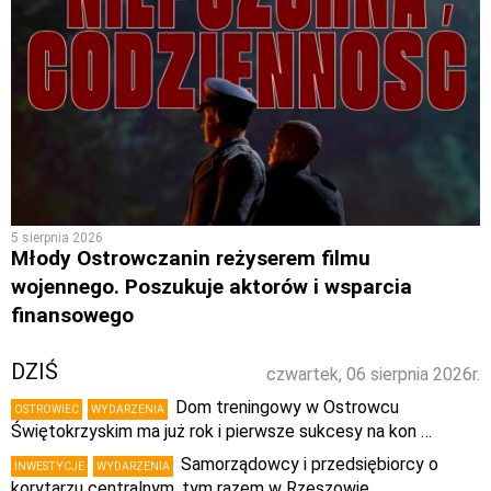
5 sierpnia 2026
Młody Ostrowczanin reżyserem filmu
wojennego. Poszukuje aktorów i wsparcia
finansowego
DZIŚ
czwartek, 06 sierpnia 2026r.
Dom treningowy w Ostrowcu
OSTROWIEC
WYDARZENIA
Świętokrzyskim ma już rok i pierwsze sukcesy na kon …
Samorządowcy i przedsiębiorcy o
INWESTYCJE
WYDARZENIA
korytarzu centralnym, tym razem w Rzeszowie