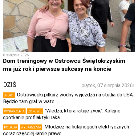
6 sierpnia 2026
Dom treningowy w Ostrowcu Świętokrzyskim
ma już rok i pierwsze sukcesy na koncie
DZIŚ
piątek, 07 sierpnia 2026r.
Ostrowiecki piłkarz wodny wyjeżdża na studia do USA.
SPORT
Będzie tam grał w wate …
’Wiedza, która ratuje życie’. Kolejne
WYDARZENIA
ZDROWIE
spotkanie profilaktyki raka …
Młodzież na hulajnogach elektrycznych
POLICJA
WYDARZENIA
coraz częściej łamie prawo