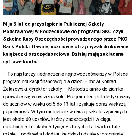
Mija 5 lat od przystąpienia Publicznej Szkoły
Podstawowej w Bodzechowie do programu SKO czyli
Szkolne Kasy Oszczędności prowadzonego przez PKO
Bank Polski. Dawniej uczniowie otrzymywali drukowane
książeczki oszczędnościowe. Dzisiaj mają zakładane
cyfrowe konta.
– To najstarszy i jednoczenie najnowocześniejszy w Polsce
program edukacji finansowej dla dzieci – mówi Konrad
Żelazowski, dyrektor szkoły. – Metoda ziarnko do ziarnka
sprawdza się w naszej szkole. Program ten jest dedykowany
do uczniów w wieku od 5 do 13 lat i zyskuje coraz większą
popularność. W tym momencie w naszej szkole zapisanych
jest około 60 uczniów, którzy zaoszczędzili w ciągu
ostatnich 5 lat około 6 tysięcy złotych i ta kwota stale
rośnie – podkreśla i dodaje, że dzięki udziale w programie