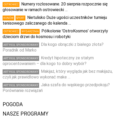
Numery rozlosowane. 20 sierpnia rozpocznie się
OSTROWIEC
głosowanie w ramach ostrowiecki …
Nietulisko Duże ugości uczestników turnieju
KUNÓW
SPORT
tenisowego zaliczanego do kalenda …
Półkolonie 'OstroKosmos’ otworzyły
OSTROWIEC
WYDARZENIA
dzieciom drzwi do kosmosu i robotyki
Dla kogo obrączki z białego złota?
ARTYKUŁ SPONSOROWANY
Poradnik od Marko
Kredyt hipoteczny ze stałym
ARTYKUŁ SPONSOROWANY
oprocentowaniem – dla kogo to dobry wybór?
Makijaż, który wygląda jak bez makijażu,
ARTYKUŁ SPONSOROWANY
czyli jak prawidłowo wykonać make …
Jaka szafa do wąskiego przedpokoju?
ARTYKUŁ SPONSOROWANY
Porównanie rozwiązań
POGODA
NASZE PROGRAMY