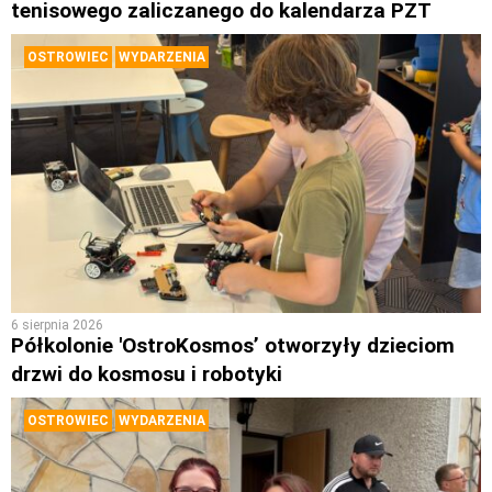
tenisowego zaliczanego do kalendarza PZT
OSTROWIEC
WYDARZENIA
6 sierpnia 2026
Półkolonie 'OstroKosmos’ otworzyły dzieciom
drzwi do kosmosu i robotyki
OSTROWIEC
WYDARZENIA