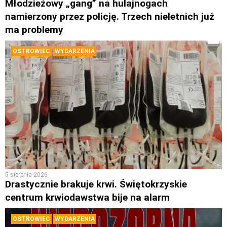
Młodzieżowy „gang” na hulajnogach
namierzony przez policję. Trzech nieletnich już
ma problemy
OSTROWIEC
WYDARZENIA
5 sierpnia 2026
Drastycznie brakuje krwi. Świętokrzyskie
centrum krwiodawstwa bije na alarm
OSTROWIEC
WYDARZENIA