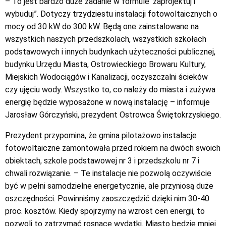
– To jest bardzo duże zadanie w formule 'zaprojektuj i
wybuduj”. Dotyczy trzydziestu instalacji fotowoltaicznych o
mocy od 30 kW do 300 kW. Będą one zainstalowane na
wszystkich naszych przedszkolach, wszystkich szkołach
podstawowych i innych budynkach użyteczności publicznej,
budynku Urzędu Miasta, Ostrowieckiego Browaru Kultury,
Miejskich Wodociągów i Kanalizacji, oczyszczalni ścieków
czy ujęciu wody. Wszystko to, co należy do miasta i zużywa
energię będzie wyposażone w nową instalację – informuje
Jarosław Górczyński, prezydent Ostrowca Świętokrzyskiego.
Prezydent przypomina, że gmina pilotażowo instalacje
fotowoltaiczne zamontowała przed rokiem na dwóch swoich
obiektach, szkole podstawowej nr 3 i przedszkolu nr 7 i
chwali rozwiązanie. – Te instalacje nie pozwolą oczywiście
być w pełni samodzielne energetycznie, ale przyniosą duże
oszczędności. Powinniśmy zaoszczędzić dzięki nim 30-40
proc. kosztów. Kiedy spojrzymy na wzrost cen energii, to
pozwoli to zatrzymać rosnące wydatki. Miasto będzie mniej