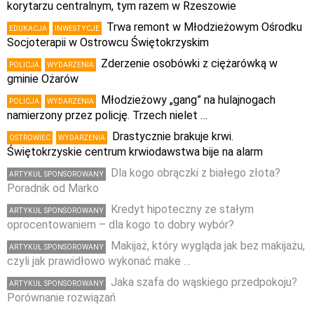
korytarzu centralnym, tym razem w Rzeszowie
Trwa remont w Młodzieżowym Ośrodku
EDUKACJA
INWESTYCJE
Socjoterapii w Ostrowcu Świętokrzyskim
Zderzenie osobówki z ciężarówką w
POLICJA
WYDARZENIA
gminie Ożarów
Młodzieżowy „gang” na hulajnogach
POLICJA
WYDARZENIA
namierzony przez policję. Trzech nielet …
Drastycznie brakuje krwi.
OSTROWIEC
WYDARZENIA
Świętokrzyskie centrum krwiodawstwa bije na alarm
Dla kogo obrączki z białego złota?
ARTYKUŁ SPONSOROWANY
Poradnik od Marko
Kredyt hipoteczny ze stałym
ARTYKUŁ SPONSOROWANY
oprocentowaniem – dla kogo to dobry wybór?
Makijaż, który wygląda jak bez makijażu,
ARTYKUŁ SPONSOROWANY
czyli jak prawidłowo wykonać make …
Jaka szafa do wąskiego przedpokoju?
ARTYKUŁ SPONSOROWANY
Porównanie rozwiązań