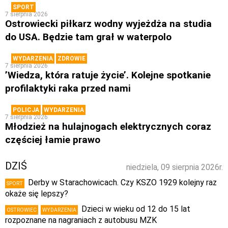
SPORT
7 sierpnia 2026
Ostrowiecki piłkarz wodny wyjeżdża na studia
do USA. Będzie tam grał w waterpolo
WYDARZENIA
ZDROWIE
7 sierpnia 2026
’Wiedza, która ratuje życie’. Kolejne spotkanie
profilaktyki raka przed nami
POLICJA
WYDARZENIA
7 sierpnia 2026
Młodzież na hulajnogach elektrycznych coraz
częściej łamie prawo
DZIŚ
niedziela, 09 sierpnia 2026r.
Derby w Starachowicach. Czy KSZO 1929 kolejny raz
SPORT
okaże się lepszy?
Dzieci w wieku od 12 do 15 lat
OSTROWIEC
WYDARZENIA
rozpoznane na nagraniach z autobusu MZK