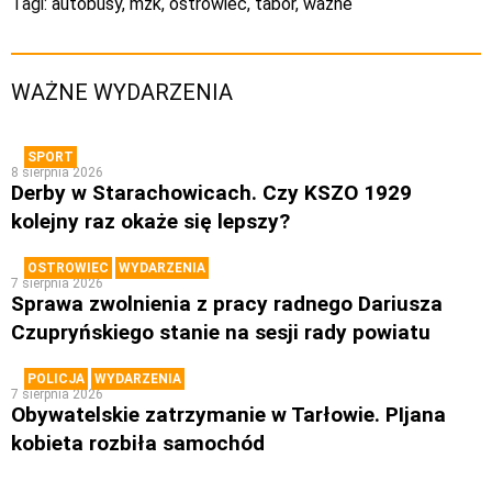
Tagi:
autobusy
,
mzk
,
ostrowiec
,
tabor
,
wazne
WAŻNE WYDARZENIA
SPORT
8 sierpnia 2026
Derby w Starachowicach. Czy KSZO 1929
kolejny raz okaże się lepszy?
OSTROWIEC
WYDARZENIA
7 sierpnia 2026
Sprawa zwolnienia z pracy radnego Dariusza
Czupryńskiego stanie na sesji rady powiatu
POLICJA
WYDARZENIA
7 sierpnia 2026
Obywatelskie zatrzymanie w Tarłowie. PIjana
kobieta rozbiła samochód