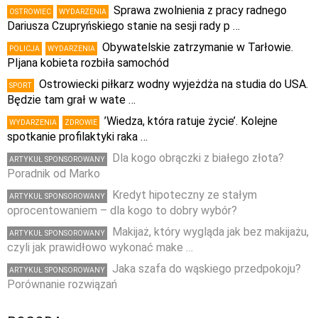
Sprawa zwolnienia z pracy radnego
OSTROWIEC
WYDARZENIA
Dariusza Czupryńskiego stanie na sesji rady p …
Obywatelskie zatrzymanie w Tarłowie.
POLICJA
WYDARZENIA
PIjana kobieta rozbiła samochód
Ostrowiecki piłkarz wodny wyjeżdża na studia do USA.
SPORT
Będzie tam grał w wate …
’Wiedza, która ratuje życie’. Kolejne
WYDARZENIA
ZDROWIE
spotkanie profilaktyki raka …
Dla kogo obrączki z białego złota?
ARTYKUŁ SPONSOROWANY
Poradnik od Marko
Kredyt hipoteczny ze stałym
ARTYKUŁ SPONSOROWANY
oprocentowaniem – dla kogo to dobry wybór?
Makijaż, który wygląda jak bez makijażu,
ARTYKUŁ SPONSOROWANY
czyli jak prawidłowo wykonać make …
Jaka szafa do wąskiego przedpokoju?
ARTYKUŁ SPONSOROWANY
Porównanie rozwiązań