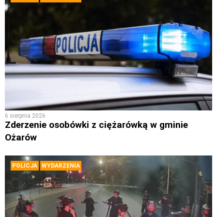
6 sierpnia 2026
Zderzenie osobówki z ciężarówką w gminie
Ożarów
POLICJA
WYDARZENIA