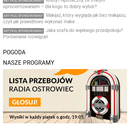
Kredyt hipoteczny ze stałym
ARTYKUŁ SPONSOROWANY
oprocentowaniem – dla kogo to dobry wybór?
Makijaż, który wygląda jak bez makijażu,
ARTYKUŁ SPONSOROWANY
czyli jak prawidłowo wykonać make …
Jaka szafa do wąskiego przedpokoju?
ARTYKUŁ SPONSOROWANY
Porównanie rozwiązań
POGODA
NASZE PROGRAMY