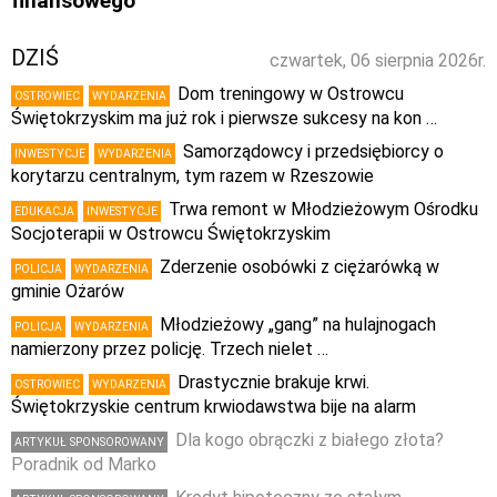
finansowego
DZIŚ
czwartek, 06 sierpnia 2026r.
Dom treningowy w Ostrowcu
OSTROWIEC
WYDARZENIA
Świętokrzyskim ma już rok i pierwsze sukcesy na kon …
Samorządowcy i przedsiębiorcy o
INWESTYCJE
WYDARZENIA
korytarzu centralnym, tym razem w Rzeszowie
Trwa remont w Młodzieżowym Ośrodku
EDUKACJA
INWESTYCJE
Socjoterapii w Ostrowcu Świętokrzyskim
Zderzenie osobówki z ciężarówką w
POLICJA
WYDARZENIA
gminie Ożarów
Młodzieżowy „gang” na hulajnogach
POLICJA
WYDARZENIA
namierzony przez policję. Trzech nielet …
Drastycznie brakuje krwi.
OSTROWIEC
WYDARZENIA
Świętokrzyskie centrum krwiodawstwa bije na alarm
Dla kogo obrączki z białego złota?
ARTYKUŁ SPONSOROWANY
Poradnik od Marko