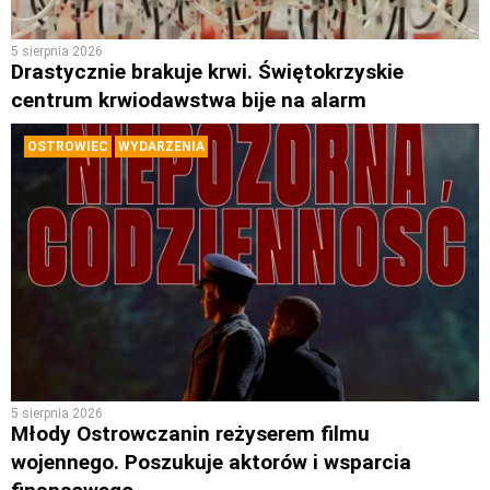
5 sierpnia 2026
Drastycznie brakuje krwi. Świętokrzyskie
centrum krwiodawstwa bije na alarm
OSTROWIEC
WYDARZENIA
5 sierpnia 2026
Młody Ostrowczanin reżyserem filmu
wojennego. Poszukuje aktorów i wsparcia