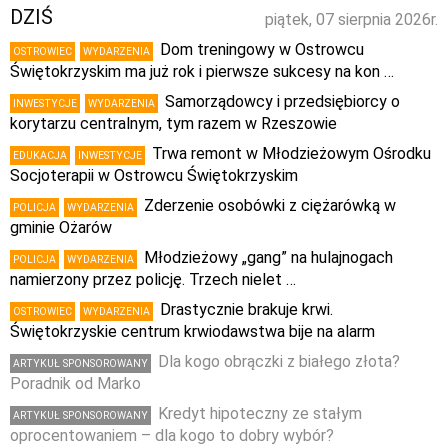
DZIŚ
piątek, 07 sierpnia 2026r.
Dom treningowy w Ostrowcu
OSTROWIEC
WYDARZENIA
Świętokrzyskim ma już rok i pierwsze sukcesy na kon …
Samorządowcy i przedsiębiorcy o
INWESTYCJE
WYDARZENIA
korytarzu centralnym, tym razem w Rzeszowie
Trwa remont w Młodzieżowym Ośrodku
EDUKACJA
INWESTYCJE
Socjoterapii w Ostrowcu Świętokrzyskim
Zderzenie osobówki z ciężarówką w
POLICJA
WYDARZENIA
gminie Ożarów
Młodzieżowy „gang” na hulajnogach
POLICJA
WYDARZENIA
namierzony przez policję. Trzech nielet …
Drastycznie brakuje krwi.
OSTROWIEC
WYDARZENIA
Świętokrzyskie centrum krwiodawstwa bije na alarm
Dla kogo obrączki z białego złota?
ARTYKUŁ SPONSOROWANY
Poradnik od Marko
Kredyt hipoteczny ze stałym
ARTYKUŁ SPONSOROWANY
oprocentowaniem – dla kogo to dobry wybór?