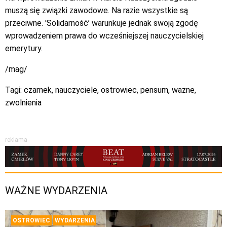
muszą się związki zawodowe. Na razie wszystkie są
przeciwne. 'Solidarność’ warunkuje jednak swoją zgodę
wprowadzeniem prawa do wcześniejszej nauczycielskiej
emerytury.
/mag/
Tagi:
czarnek
,
nauczyciele
,
ostrowiec
,
pensum
,
wazne
,
zwolnienia
reklama
WAŻNE WYDARZENIA
OSTROWIEC
WYDARZENIA