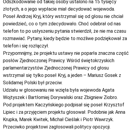
Odszkodowanie od takiej osoby ustalono na 15 tysięcy
złotych, a o jego wypłacie miał decydować wojewoda.
Poseł Andrzej Kryj, który wstrzymał się od głosu nie chciał
powiedzieć, co o tym zdecydowało. Choć odebrał od nas
telefon to po usłyszeniu pytania stwierdził, że nie ma czasu
rozmawiać. Pytany, kiedy będzie to możliwe podziękował za
telefon i się rozłączył.
Przypomnijmy, że projektu ustawy nie poparła znaczna część
posłów Zjednoczonej Prawicy. Wśród świętokrzyskich
parlamentarzystów Zjednoczonej Prawicy od głosu
wstrzymał się tylko poseł Kryj, a jeden – Mariusz Gosek z
Solidarnej Polski był przeciw.
Udziału w głosowaniu nie wzięła była wojewoda Agata
Wojtyszek i Bartłomiej Dorywalski oraz Zbigniew Ziobro.
Pod projektem Kaczyńskiego podpisał się poseł Krzysztof
Lipiec i za przyjęciem projektu głosował. Podobnie jak Anna
Krupka, Marek Kwitek, Michał Cieślak i Piotr Wawrzyk.
Przeciwko projektowi zagłosowali politycy opozycji.