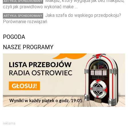
Makijaż, który wygląda jak bez makijażu,
ARTYKUŁ SPONSOROWANY
czyli jak prawidłowo wykonać make …
Jaka szafa do wąskiego przedpokoju?
ARTYKUŁ SPONSOROWANY
Porównanie rozwiązań
POGODA
NASZE PROGRAMY
reklama