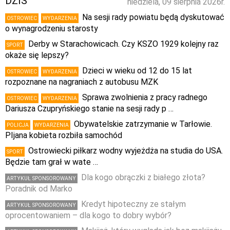
DZIŚ
niedziela, 09 sierpnia 2026r.
Na sesji rady powiatu będą dyskutować
OSTROWIEC
WYDARZENIA
o wynagrodzeniu starosty
Derby w Starachowicach. Czy KSZO 1929 kolejny raz
SPORT
okaże się lepszy?
Dzieci w wieku od 12 do 15 lat
OSTROWIEC
WYDARZENIA
rozpoznane na nagraniach z autobusu MZK
Sprawa zwolnienia z pracy radnego
OSTROWIEC
WYDARZENIA
Dariusza Czupryńskiego stanie na sesji rady p …
Obywatelskie zatrzymanie w Tarłowie.
POLICJA
WYDARZENIA
PIjana kobieta rozbiła samochód
Ostrowiecki piłkarz wodny wyjeżdża na studia do USA.
SPORT
Będzie tam grał w wate …
Dla kogo obrączki z białego złota?
ARTYKUŁ SPONSOROWANY
Poradnik od Marko
Kredyt hipoteczny ze stałym
ARTYKUŁ SPONSOROWANY
oprocentowaniem – dla kogo to dobry wybór?