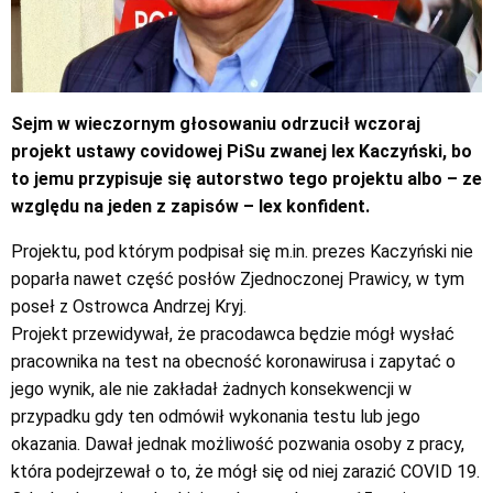
Sejm w wieczornym głosowaniu odrzucił wczoraj
projekt ustawy covidowej PiSu zwanej lex Kaczyński, bo
to jemu przypisuje się autorstwo tego projektu albo – ze
względu na jeden z zapisów – lex konfident.
Projektu, pod którym podpisał się m.in. prezes Kaczyński nie
poparła nawet część posłów Zjednoczonej Prawicy, w tym
poseł z Ostrowca Andrzej Kryj.
Projekt przewidywał, że pracodawca będzie mógł wysłać
pracownika na test na obecność koronawirusa i zapytać o
jego wynik, ale nie zakładał żadnych konsekwencji w
przypadku gdy ten odmówił wykonania testu lub jego
okazania. Dawał jednak możliwość pozwania osoby z pracy,
która podejrzewał o to, że mógł się od niej zarazić COVID 19.