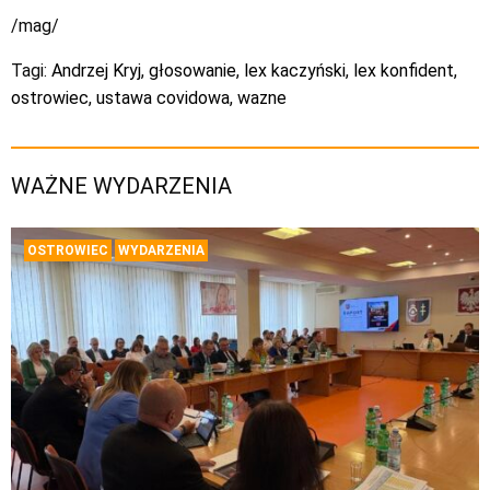
/mag/
Tagi:
Andrzej Kryj
,
głosowanie
,
lex kaczyński
,
lex konfident
,
ostrowiec
,
ustawa covidowa
,
wazne
WAŻNE WYDARZENIA
OSTROWIEC
WYDARZENIA