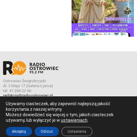
Ostrowiec Świętokrzyski
Al. 3 Maja 17 (Galeria Łysica)
tel. 41 266 22 66
redakcja@radioostrowiec.pl
Używamy ciasteczek, aby zapewnić najlepszą jakość
korzystania z naszej witryny.
Możesz dowiedzieć się więcej o tym, jakich ciasteczek
© Wszelkie prawa zastrzeżone. Radio Ostrowiec 2026 Radio
używamy, lub wyłączyć je w
ustawieniach
.
Ostrowiec.
Stworzone z
w
pogstudio.pl
Akceptuj
Odrzuć
Ustawienia