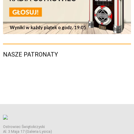
NASZE PATRONATY
Ostrowiec Świętokrzyski
Al. 3 Maja 17 (Galeria Łysica)