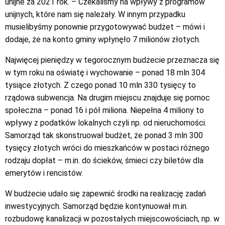
unijne za 2021 rok. – Czekaliśmy na wpływy z programów
unijnych, które nam się należały. W innym przypadku
musielibyśmy ponownie przygotowywać budżet – mówi i
dodaje, że na konto gminy wpłynęło 7 milionów złotych.
Najwięcej pieniędzy w tegorocznym budżecie przeznacza się
w tym roku na oświatę i wychowanie – ponad 18 mln 304
tysiące złotych. Z czego ponad 10 mln 330 tysięcy to
rządowa subwencja. Na drugim miejscu znajduje się pomoc
społeczna – ponad 16 i pół miliona. Niepełna 4 miliony to
wpływy z podatków lokalnych czyli np. od nieruchomości.
Samorząd tak skonstruował budżet, że ponad 3 mln 300
tysięcy złotych wróci do mieszkańców w postaci różnego
rodzaju dopłat – m.in. do ścieków, śmieci czy biletów dla
emerytów i rencistów.
W budżecie udało się zapewnić środki na realizację zadań
inwestycyjnych. Samorząd będzie kontynuował m.in.
rozbudowę kanalizacji w pozostałych miejscowościach, np. w