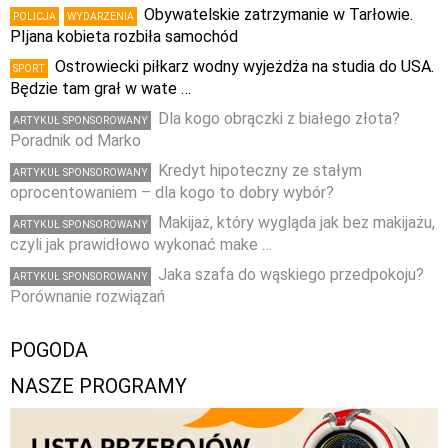
Obywatelskie zatrzymanie w Tarłowie.
POLICJA
WYDARZENIA
PIjana kobieta rozbiła samochód
Ostrowiecki piłkarz wodny wyjeżdża na studia do USA.
SPORT
Będzie tam grał w wate …
Dla kogo obrączki z białego złota?
ARTYKUŁ SPONSOROWANY
Poradnik od Marko
Kredyt hipoteczny ze stałym
ARTYKUŁ SPONSOROWANY
oprocentowaniem – dla kogo to dobry wybór?
Makijaż, który wygląda jak bez makijażu,
ARTYKUŁ SPONSOROWANY
czyli jak prawidłowo wykonać make …
Jaka szafa do wąskiego przedpokoju?
ARTYKUŁ SPONSOROWANY
Porównanie rozwiązań
POGODA
NASZE PROGRAMY