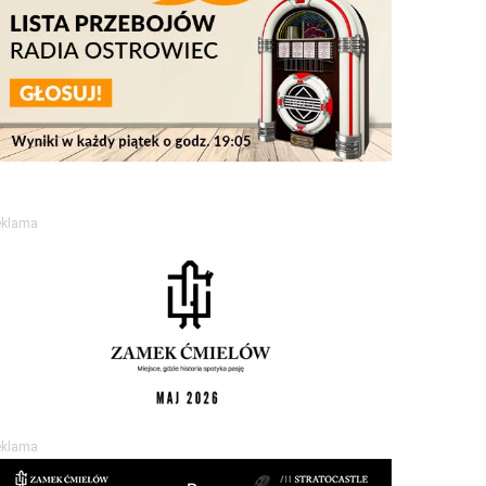
eklama
eklama