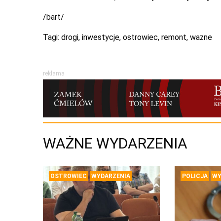
/bart/
Tagi:
drogi
,
inwestycje
,
ostrowiec
,
remont
,
wazne
reklama
WAŻNE WYDARZENIA
OSTROWIEC
WYDARZENIA
POLICJA
WY