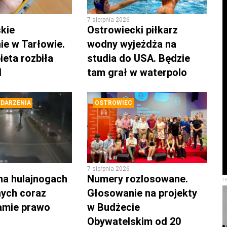
7 sierpnia 2026
kie
Ostrowiecki piłkarz
ie w Tarłowie.
wodny wyjeżdża na
ieta rozbiła
studia do USA. Będzie
d
tam grał w waterpolo
DARZENIA
OSTROWIEC
7 sierpnia 2026
na hulajnogach
Numery rozlosowane.
r
nych coraz
Głosowanie na projekty
łamie prawo
w Budżecie
Obywatelskim od 20