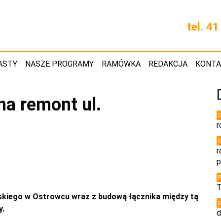
tel. 4
ASTY
NASZE PROGRAMY
RAMÓWKA
REDAKCJA
KONT
na remont ul.
r
r
p
T
skiego w Ostrowcu wraz z budową łącznika między tą
y.
d