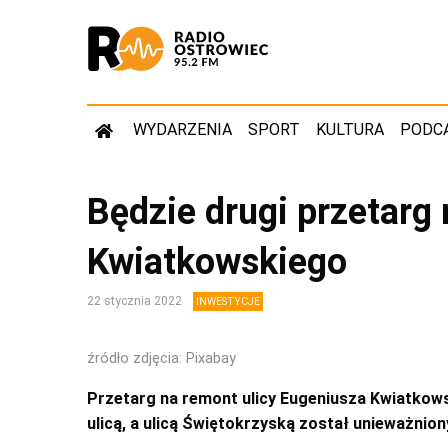
WYDARZENIA
SPORT
KULTURA
PODC
Będzie drugi przetarg 
Kwiatkowskiego
22 stycznia 2022
INWESTYCJE
źródło zdjęcia: Pixabay
Przetarg na remont ulicy Eugeniusza Kwiatkow
ulicą, a ulicą Świętokrzyską został unieważnion