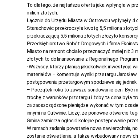
To dlatego, że najtańsza oferta jaka wpłynęła w p
milion złotych.
Łącznie do Urzędu Miasta w Ostrowcu wpłynęły 4 of
Starachowic przekroczyła kwotę 5,5 miliona złotych
przekraczającą 5,5 miliona złotych złożyło konsorc
Przedsiębiorstwo Robót Drogowych i firma Ekoinsta
Miasto na remont chciało przeznaczyć mniej niż 3 m
złotych to dofinansowanie z Regionalnego Progra
-Wszyscy, którzy planują jakiekolwiek inwestycje wi
materiałów – komentuje wyniki przetargu Jarosław 
postępowaniu przetargowym spodziewa się jednak 
– Początek roku to zawsze sondowanie cen. Być m
trochę z warunków przetargu i żeby ta cena była tr
za zaoszczędzone pieniądze wykonać w tym czasie 
innymi na Gutwinie. Liczę, że ponowne otwarcie te
Gmina zamierza ogłosić kolejne postępowanie prze
W ramach zadania powstanie nowa nawierzchnia, no
zostanie oświetlenie, a także wybudowany nowy ch