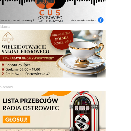
eklama
olecamy