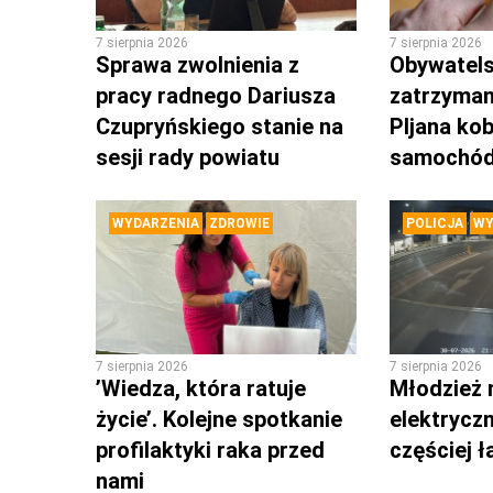
7 sierpnia 2026
7 sierpnia 2026
Sprawa zwolnienia z
Obywatels
pracy radnego Dariusza
zatrzyman
Czupryńskiego stanie na
PIjana kob
sesji rady powiatu
samochó
WYDARZENIA
ZDROWIE
POLICJA
WY
7 sierpnia 2026
7 sierpnia 2026
’Wiedza, która ratuje
Młodzież 
życie’. Kolejne spotkanie
elektrycz
profilaktyki raka przed
częściej 
nami