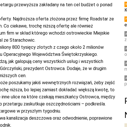
rzetargu przewyższa zakładany na ten cel budżet o ponad
K
erty. Najdroższa oferta złożona przez firmę Roadstar ze
e
. Co ciekawe, trochę niższą ofertę ale również
jum firm w skład którego wchodzi ostrowieckie Miejskie
z
l ze Starachowic.
iliony 800 tysięcy złotych z czego około 2 milionów
mu Operacyjnego Województwa Świętokrzyskiego.
o
dzą, jak galopują ceny wszystkich usług i wszystkich
Górczyński, prezydent Ostrowca. Dodaje, że w drugim
m
niższych cen.
oże poszukamy jakiś wewnętrznych rozwiązań, żeby zejść
p
ochę niższa, bo lepiej zamiast dokładać większą kwotę, to
inne ulice na które czekają mieszkańcy Ostrowca, między
go przetargu zaskutkuje oszczędnościami – podkreśla.
targowe w przyszłym tygodniu.
wa kanalizacja deszczowa oraz odwodnienie, poprawione
odnik.