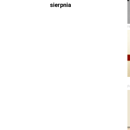
sierpnia
r
P