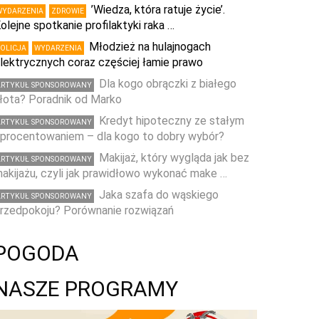
’Wiedza, która ratuje życie’.
WYDARZENIA
ZDROWIE
olejne spotkanie profilaktyki raka …
Młodzież na hulajnogach
POLICJA
WYDARZENIA
lektrycznych coraz częściej łamie prawo
Dla kogo obrączki z białego
ARTYKUŁ SPONSOROWANY
łota? Poradnik od Marko
Kredyt hipoteczny ze stałym
ARTYKUŁ SPONSOROWANY
procentowaniem – dla kogo to dobry wybór?
Makijaż, który wygląda jak bez
ARTYKUŁ SPONSOROWANY
akijażu, czyli jak prawidłowo wykonać make …
Jaka szafa do wąskiego
ARTYKUŁ SPONSOROWANY
rzedpokoju? Porównanie rozwiązań
POGODA
NASZE PROGRAMY