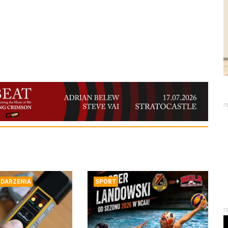
r
DARZENIA
SPORT
r