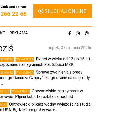
Zadzwoń do nas!
SŁUCHAJ ONLINE
1 266 22 66
AKT
REKLAMA
DZIŚ
piątek, 07 sierpnia 2026r.
Dzieci w wieku od 12 do 15 lat
OSTROWIEC
WYDARZENIA
ozpoznane na nagraniach z autobusu MZK
Sprawa zwolnienia z pracy
OSTROWIEC
WYDARZENIA
adnego Dariusza Czupryńskiego stanie na sesji rady
 …
Obywatelskie zatrzymanie w
POLICJA
WYDARZENIA
arłowie. PIjana kobieta rozbiła samochód
Ostrowiecki piłkarz wodny wyjeżdża na studia
SPORT
o USA. Będzie tam grał w wate …