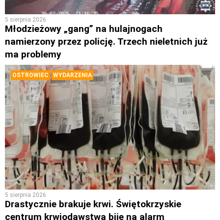
5 sierpnia 2026
Młodzieżowy „gang” na hulajnogach
namierzony przez policję. Trzech nieletnich już
ma problemy
OSTROWIEC
WYDARZENIA
5 sierpnia 2026
Drastycznie brakuje krwi. Świętokrzyskie
centrum krwiodawstwa bije na alarm