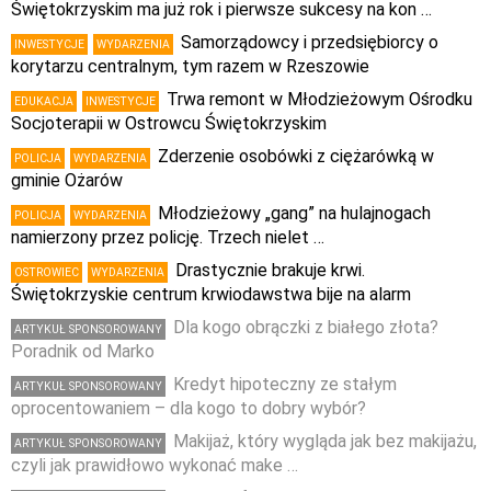
Świętokrzyskim ma już rok i pierwsze sukcesy na kon …
Samorządowcy i przedsiębiorcy o
INWESTYCJE
WYDARZENIA
korytarzu centralnym, tym razem w Rzeszowie
Trwa remont w Młodzieżowym Ośrodku
EDUKACJA
INWESTYCJE
Socjoterapii w Ostrowcu Świętokrzyskim
Zderzenie osobówki z ciężarówką w
POLICJA
WYDARZENIA
gminie Ożarów
Młodzieżowy „gang” na hulajnogach
POLICJA
WYDARZENIA
namierzony przez policję. Trzech nielet …
Drastycznie brakuje krwi.
OSTROWIEC
WYDARZENIA
Świętokrzyskie centrum krwiodawstwa bije na alarm
Dla kogo obrączki z białego złota?
ARTYKUŁ SPONSOROWANY
Poradnik od Marko
Kredyt hipoteczny ze stałym
ARTYKUŁ SPONSOROWANY
oprocentowaniem – dla kogo to dobry wybór?
Makijaż, który wygląda jak bez makijażu,
ARTYKUŁ SPONSOROWANY
czyli jak prawidłowo wykonać make …