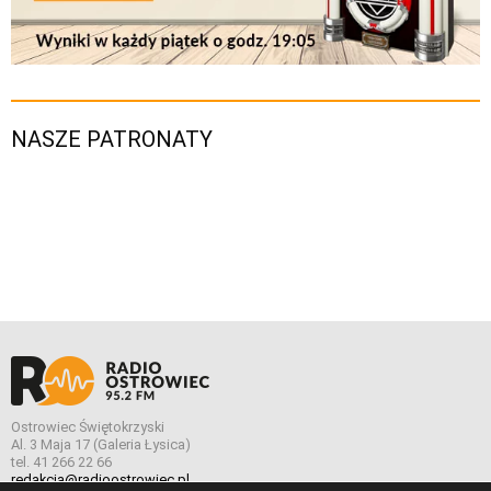
NASZE PATRONATY
Ostrowiec Świętokrzyski
Al. 3 Maja 17 (Galeria Łysica)
tel. 41 266 22 66
redakcja@radioostrowiec.pl