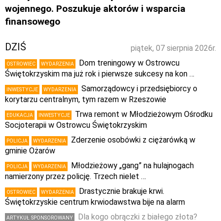
wojennego. Poszukuje aktorów i wsparcia
finansowego
DZIŚ
piątek, 07 sierpnia 2026r.
Dom treningowy w Ostrowcu
OSTROWIEC
WYDARZENIA
Świętokrzyskim ma już rok i pierwsze sukcesy na kon …
Samorządowcy i przedsiębiorcy o
INWESTYCJE
WYDARZENIA
korytarzu centralnym, tym razem w Rzeszowie
Trwa remont w Młodzieżowym Ośrodku
EDUKACJA
INWESTYCJE
Socjoterapii w Ostrowcu Świętokrzyskim
Zderzenie osobówki z ciężarówką w
POLICJA
WYDARZENIA
gminie Ożarów
Młodzieżowy „gang” na hulajnogach
POLICJA
WYDARZENIA
namierzony przez policję. Trzech nielet …
Drastycznie brakuje krwi.
OSTROWIEC
WYDARZENIA
Świętokrzyskie centrum krwiodawstwa bije na alarm
Dla kogo obrączki z białego złota?
ARTYKUŁ SPONSOROWANY