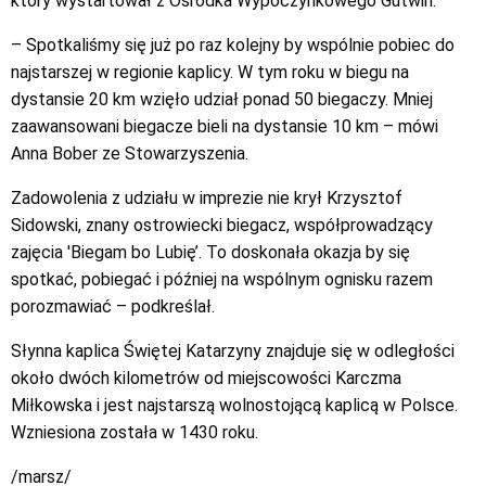
który wystartował z Ośrodka Wypoczynkowego Gutwin.
– Spotkaliśmy się już po raz kolejny by wspólnie pobiec do
najstarszej w regionie kaplicy. W tym roku w biegu na
dystansie 20 km wzięło udział ponad 50 biegaczy. Mniej
zaawansowani biegacze bieli na dystansie 10 km – mówi
Anna Bober ze Stowarzyszenia.
Zadowolenia z udziału w imprezie nie krył Krzysztof
Sidowski, znany ostrowiecki biegacz, współprowadzący
zajęcia 'Biegam bo Lubię’. To doskonała okazja by się
spotkać, pobiegać i później na wspólnym ognisku razem
porozmawiać – podkreślał.
Słynna kaplica Świętej Katarzyny znajduje się w odległości
około dwóch kilometrów od miejscowości Karczma
Miłkowska i jest najstarszą wolnostojącą kaplicą w Polsce.
Wzniesiona została w 1430 roku.
/marsz/