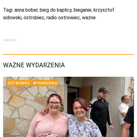
Tagi:
anna bober
,
bieg do kaplicy
,
bieganie
,
krzysztof
sidowski
,
ostrobiec
,
radio ostrowiec
,
wazne
reklama
WAŻNE WYDARZENIA
OSTROWIEC
WYDARZENIA