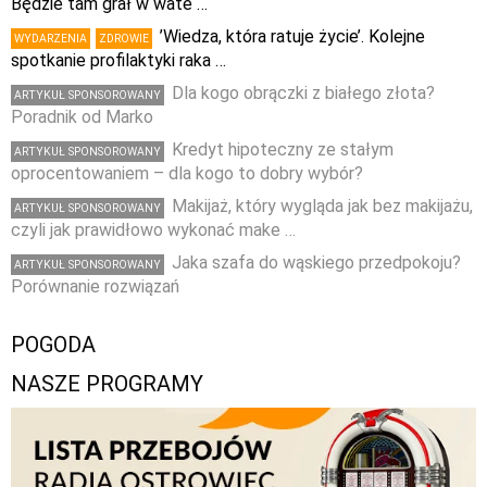
Będzie tam grał w wate …
’Wiedza, która ratuje życie’. Kolejne
WYDARZENIA
ZDROWIE
spotkanie profilaktyki raka …
Dla kogo obrączki z białego złota?
ARTYKUŁ SPONSOROWANY
Poradnik od Marko
Kredyt hipoteczny ze stałym
ARTYKUŁ SPONSOROWANY
oprocentowaniem – dla kogo to dobry wybór?
Makijaż, który wygląda jak bez makijażu,
ARTYKUŁ SPONSOROWANY
czyli jak prawidłowo wykonać make …
Jaka szafa do wąskiego przedpokoju?
ARTYKUŁ SPONSOROWANY
Porównanie rozwiązań
POGODA
NASZE PROGRAMY