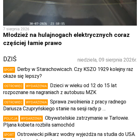
7 sierpnia 2026
Młodzież na hulajnogach elektrycznych coraz
częściej łamie prawo
DZIŚ
niedziela, 09 sierpnia 2026r.
Derby w Starachowicach. Czy KSZO 1929 kolejny raz
SPORT
okaże się lepszy?
Dzieci w wieku od 12 do 15 lat
OSTROWIEC
WYDARZENIA
rozpoznane na nagraniach z autobusu MZK
Sprawa zwolnienia z pracy radnego
OSTROWIEC
WYDARZENIA
Dariusza Czupryńskiego stanie na sesji rady p …
Obywatelskie zatrzymanie w Tarłowie.
POLICJA
WYDARZENIA
PIjana kobieta rozbiła samochód
Ostrowiecki piłkarz wodny wyjeżdża na studia do USA.
SPORT