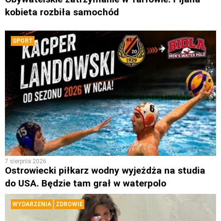
kobieta rozbiła samochód
SPORT
7 sierpnia 2026
Ostrowiecki piłkarz wodny wyjeżdża na studia
do USA. Będzie tam grał w waterpolo
WYDARZENIA
ZDROWIE