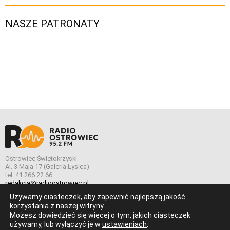
NASZE PATRONATY
Ostrowiec Świętokrzyski
Al. 3 Maja 17 (Galeria Łysica)
tel. 41 266 22 66
redakcja@radioostrowiec.pl
Używamy ciasteczek, aby zapewnić najlepszą jakość
korzystania z naszej witryny.
Możesz dowiedzieć się więcej o tym, jakich ciasteczek
© Wszelkie prawa zastrzeżone. Radio Ostrowiec 2026 Radio
używamy, lub wyłączyć je w
ustawieniach
.
Ostrowiec.
Stworzone z
w
pogstudio.pl