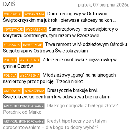
DZIŚ
piątek, 07 sierpnia 2026r.
Dom treningowy w Ostrowcu
OSTROWIEC
WYDARZENIA
Świętokrzyskim ma już rok i pierwsze sukcesy na kon …
Samorządowcy i przedsiębiorcy o
INWESTYCJE
WYDARZENIA
korytarzu centralnym, tym razem w Rzeszowie
Trwa remont w Młodzieżowym Ośrodku
EDUKACJA
INWESTYCJE
Socjoterapii w Ostrowcu Świętokrzyskim
Zderzenie osobówki z ciężarówką w
POLICJA
WYDARZENIA
gminie Ożarów
Młodzieżowy „gang” na hulajnogach
POLICJA
WYDARZENIA
namierzony przez policję. Trzech nielet …
Drastycznie brakuje krwi.
OSTROWIEC
WYDARZENIA
Świętokrzyskie centrum krwiodawstwa bije na alarm
Dla kogo obrączki z białego złota?
ARTYKUŁ SPONSOROWANY
Poradnik od Marko
Kredyt hipoteczny ze stałym
ARTYKUŁ SPONSOROWANY
oprocentowaniem – dla kogo to dobry wybór?