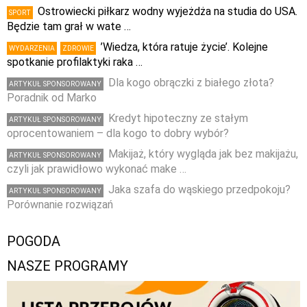
Ostrowiecki piłkarz wodny wyjeżdża na studia do USA.
SPORT
Będzie tam grał w wate …
’Wiedza, która ratuje życie’. Kolejne
WYDARZENIA
ZDROWIE
spotkanie profilaktyki raka …
Dla kogo obrączki z białego złota?
ARTYKUŁ SPONSOROWANY
Poradnik od Marko
Kredyt hipoteczny ze stałym
ARTYKUŁ SPONSOROWANY
oprocentowaniem – dla kogo to dobry wybór?
Makijaż, który wygląda jak bez makijażu,
ARTYKUŁ SPONSOROWANY
czyli jak prawidłowo wykonać make …
Jaka szafa do wąskiego przedpokoju?
ARTYKUŁ SPONSOROWANY
Porównanie rozwiązań
POGODA
NASZE PROGRAMY