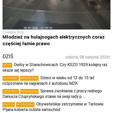
7 sierpnia 2026
Młodzież na hulajnogach elektrycznych coraz
częściej łamie prawo
DZIŚ
sobota, 08 sierpnia 2026r.
Derby w Starachowicach. Czy KSZO 1929 kolejny raz
SPORT
okaże się lepszy?
Dzieci w wieku od 12 do 15 lat
OSTROWIEC
WYDARZENIA
rozpoznane na nagraniach z autobusu MZK
Sprawa zwolnienia z pracy radnego
OSTROWIEC
WYDARZENIA
Dariusza Czupryńskiego stanie na sesji rady p …
Obywatelskie zatrzymanie w Tarłowie.
POLICJA
WYDARZENIA
PIjana kobieta rozbiła samochód