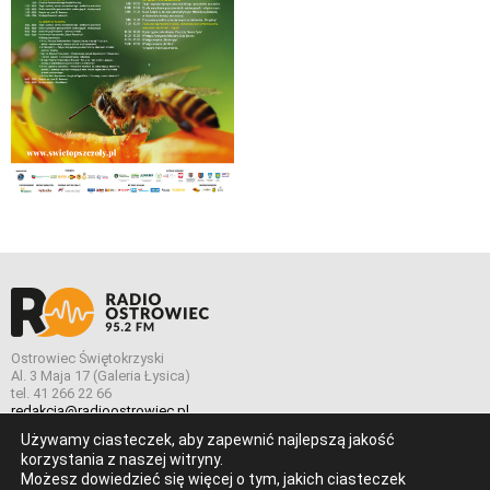
Ostrowiec Świętokrzyski
Al. 3 Maja 17 (Galeria Łysica)
tel. 41 266 22 66
redakcja@radioostrowiec.pl
Używamy ciasteczek, aby zapewnić najlepszą jakość
korzystania z naszej witryny.
Możesz dowiedzieć się więcej o tym, jakich ciasteczek
© Wszelkie prawa zastrzeżone. Radio Ostrowiec 2026 Radio