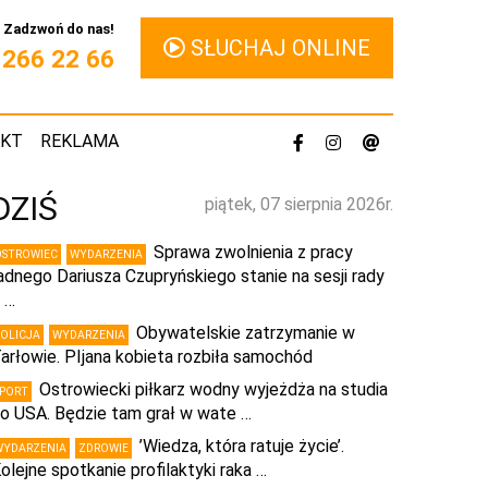
Zadzwoń do nas!
SŁUCHAJ ONLINE
1 266 22 66
AKT
REKLAMA
DZIŚ
piątek, 07 sierpnia 2026r.
Sprawa zwolnienia z pracy
OSTROWIEC
WYDARZENIA
adnego Dariusza Czupryńskiego stanie na sesji rady
 …
Obywatelskie zatrzymanie w
POLICJA
WYDARZENIA
arłowie. PIjana kobieta rozbiła samochód
Ostrowiecki piłkarz wodny wyjeżdża na studia
SPORT
o USA. Będzie tam grał w wate …
’Wiedza, która ratuje życie’.
WYDARZENIA
ZDROWIE
olejne spotkanie profilaktyki raka …