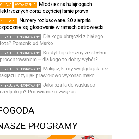
Młodzież na hulajnogach
POLICJA
WYDARZENIA
lektrycznych coraz częściej łamie prawo
Numery rozlosowane. 20 sierpnia
OSTROWIEC
ozpocznie się głosowanie w ramach ostrowiecki …
Dla kogo obrączki z białego
ARTYKUŁ SPONSOROWANY
łota? Poradnik od Marko
Kredyt hipoteczny ze stałym
ARTYKUŁ SPONSOROWANY
procentowaniem – dla kogo to dobry wybór?
Makijaż, który wygląda jak bez
ARTYKUŁ SPONSOROWANY
akijażu, czyli jak prawidłowo wykonać make …
Jaka szafa do wąskiego
ARTYKUŁ SPONSOROWANY
rzedpokoju? Porównanie rozwiązań
POGODA
NASZE PROGRAMY