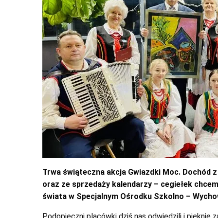
Trwa świąteczna akcja Gwiazdki Moc. Dochód z l
oraz ze sprzedaży kalendarzy – cegiełek chcem
świata w Specjalnym Ośrodku Szkolno – Wych
Podopieczni placówki dziś nas odwiedzili i pięknie za