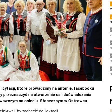
e
r
z
o
m
p
icytacji, które prowadzimy na antenie, facebooku
y przeznaczyć na utworzenie sali doświadczania
owawczym na osiedlu Słonecznym w Ostrowcu
.
śpiewali, by zachęcić do licytacji.