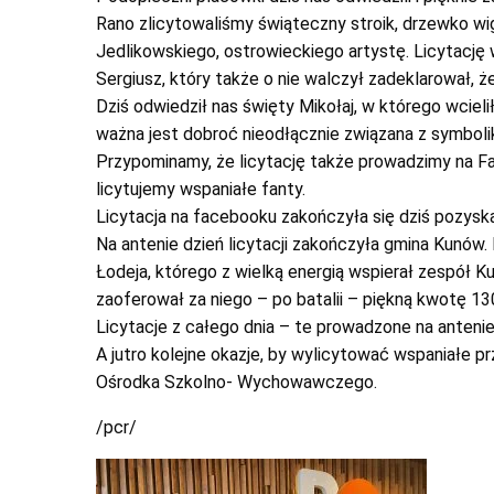
Rano zlicytowaliśmy świąteczny stroik, drzewko wi
Jedlikowskiego, ostrowieckiego artystę. Licytację 
Sergiusz, który także o nie walczył zadeklarował, że
Dziś odwiedził nas święty Mikołaj, w którego wcielił
ważna jest dobroć nieodłącznie związana z symbolik
Przypominamy, że licytację także prowadzimy na F
licytujemy wspaniałe fanty.
Licytacja na facebooku zakończyła się dziś pozys
Na antenie dzień licytacji zakończyła gmina Kunów
Łodeja, którego z wielką energią wspierał zespół Ku
zaoferował za niego – po batalii – piękną kwotę 13
Licytacje z całego dnia – te prowadzone na antenie
A jutro kolejne okazje, by wylicytować wspaniałe 
Ośrodka Szkolno- Wychowawczego.
/pcr/