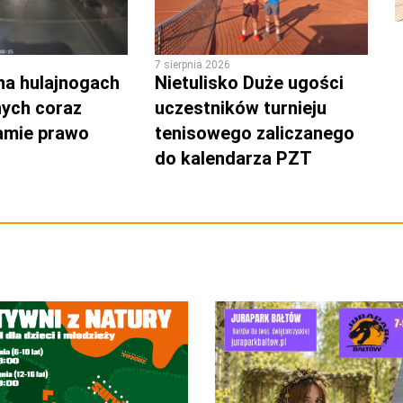
7 sierpnia 2026
na hulajnogach
Nietulisko Duże ugości
nych coraz
uczestników turnieju
łamie prawo
tenisowego zaliczanego
do kalendarza PZT