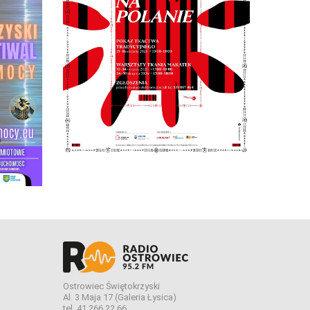
Ostrowiec Świętokrzyski
Al. 3 Maja 17 (Galeria Łysica)
tel. 41 266 22 66