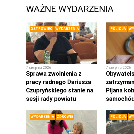
WAŻNE WYDARZENIA
OSTROWIEC
WYDARZENIA
POLICJA
WY
7 sierpnia 2026
7 sierpnia 2026
Sprawa zwolnienia z
Obywatels
pracy radnego Dariusza
zatrzyman
Czupryńskiego stanie na
PIjana kob
sesji rady powiatu
samochó
WYDARZENIA
ZDROWIE
POLICJA
WY