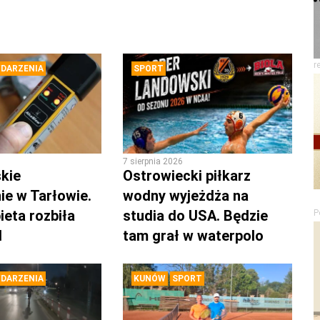
r
DARZENIA
SPORT
7 sierpnia 2026
kie
Ostrowiecki piłkarz
ie w Tarłowie.
wodny wyjeżdża na
ieta rozbiła
studia do USA. Będzie
P
d
tam grał w waterpolo
DARZENIA
KUNÓW
SPORT