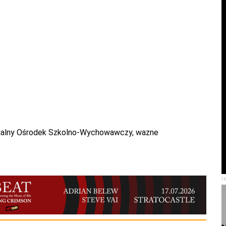
jalny Ośrodek Szkolno-Wychowawczy
,
wazne
r