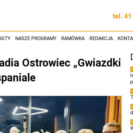
tel. 4
ASTY
NASZE PROGRAMY
RAMÓWKA
REDAKCJA
KONT
Radia Ostrowiec „Gwiazdki
paniale
r
p
T
d
K