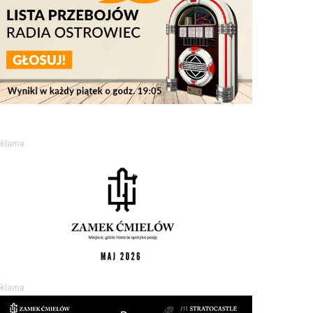
eklama
eklama