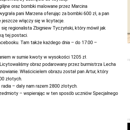
gilijne oraz bombki malowane przez Marcina
wygrała pani Marzena oferując za bombki 600 zł, a pan
 jeszcze włączy się w licytacje.
 się regionalista Zbigniew Tyczyński, który mówił jak
ą tej postaci.
acebooku. Tam także każdego dnia – do 17.00 –
kaniem w sumie kwoty w wysokości 1205 zł.
r
. Licytowaliśmy obraz podarowany przez burmistrza Lecha
nowianie. Właścicielem obrazu został pan Artur, który
00 złotych.
 radia – dały nam razem 2800 złotych.
przedmioty – wspierając w ten sposób uczniów Specjalnego
r