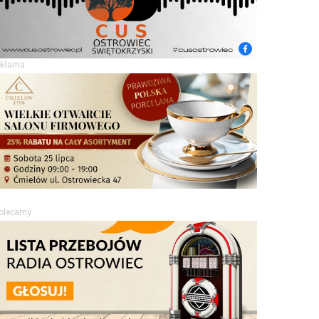
eklama
olecamy