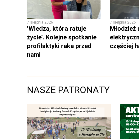
7 sierpnia 2026
7 sierpnia 2026
’Wiedza, która ratuje
Młodzież 
życie’. Kolejne spotkanie
elektrycz
profilaktyki raka przed
częściej 
nami
NASZE PATRONATY