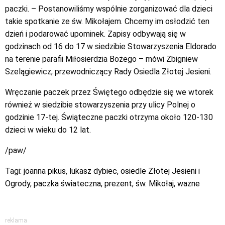
paczki. – Postanowiliśmy wspólnie zorganizować dla dzieci
takie spotkanie ze św. Mikołajem. Chcemy im osłodzić ten
dzień i podarować upominek. Zapisy odbywają się w
godzinach od 16 do 17 w siedzibie Stowarzyszenia Eldorado
na terenie parafii Miłosierdzia Bożego – mówi Zbigniew
Szelągiewicz, przewodniczący Rady Osiedla Złotej Jesieni.
Wręczanie paczek przez Świętego odbędzie się we wtorek
również w siedzibie stowarzyszenia przy ulicy Polnej o
godzinie 17-tej. Świąteczne paczki otrzyma około 120-130
dzieci w wieku do 12 lat.
/paw/
Tagi:
joanna pikus
,
lukasz dybiec
,
osiedle Złotej Jesieni i
Ogrody
,
paczka świateczna
,
prezent
,
św. Mikołaj
,
wazne
reklama