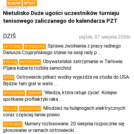
KUNÓW
SPORT
7 sierpnia 2026
Nietulisko Duże ugości uczestników turnieju
tenisowego zaliczanego do kalendarza PZT
DZIŚ
piątek, 07 sierpnia 2026r.
Sprawa zwolnienia z pracy radnego
OSTROWIEC
WYDARZENIA
Dariusza Czupryńskiego stanie na sesji rady p …
Obywatelskie zatrzymanie w Tarłowie.
POLICJA
WYDARZENIA
PIjana kobieta rozbiła samochód
Ostrowiecki piłkarz wodny wyjeżdża na studia do USA.
SPORT
Będzie tam grał w wate …
’Wiedza, która ratuje życie’. Kolejne
WYDARZENIA
ZDROWIE
spotkanie profilaktyki raka …
Młodzież na hulajnogach elektrycznych
POLICJA
WYDARZENIA
coraz częściej łamie prawo
Numery rozlosowane. 20 sierpnia rozpocznie się
OSTROWIEC
głosowanie w ramach ostrowiecki …