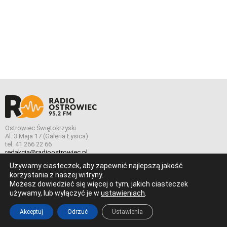
Ostrowiec Świętokrzyski
Al. 3 Maja 17 (Galeria Łysica)
tel. 41 266 22 66
redakcja@radioostrowiec.pl
Używamy ciasteczek, aby zapewnić najlepszą jakość
korzystania z naszej witryny.
Możesz dowiedzieć się więcej o tym, jakich ciasteczek
© Wszelkie prawa zastrzeżone. Radio Ostrowiec 2026 Radio
używamy, lub wyłączyć je w
ustawieniach
.
Ostrowiec.
Stworzone z
w
pogstudio.pl
Akceptuj
Odrzuć
Ustawienia