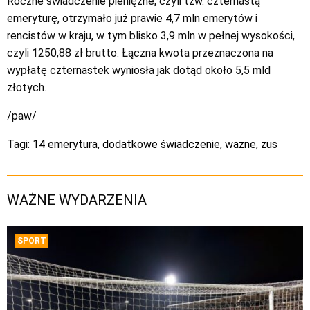
Roczne świadczenie pieniężne, czyli tzw. czternastą
emeryturę, otrzymało już prawie 4,7 mln emerytów i
rencistów w kraju, w tym blisko 3,9 mln w pełnej wysokości,
czyli 1250,88 zł brutto. Łączna kwota przeznaczona na
wypłatę czternastek wyniosła jak dotąd około 5,5 mld
złotych.
/paw/
Tagi:
14 emerytura
,
dodatkowe świadczenie
,
wazne
,
zus
WAŻNE WYDARZENIA
SPORT