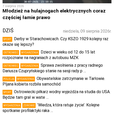
7 sierpnia 2026
Młodzież na hulajnogach elektrycznych coraz
częściej łamie prawo
DZIŚ
niedziela, 09 sierpnia 2026r.
Derby w Starachowicach. Czy KSZO 1929 kolejny raz
SPORT
okaże się lepszy?
Dzieci w wieku od 12 do 15 lat
OSTROWIEC
WYDARZENIA
rozpoznane na nagraniach z autobusu MZK
Sprawa zwolnienia z pracy radnego
OSTROWIEC
WYDARZENIA
Dariusza Czupryńskiego stanie na sesji rady p …
Obywatelskie zatrzymanie w Tarłowie.
POLICJA
WYDARZENIA
PIjana kobieta rozbiła samochód
Ostrowiecki piłkarz wodny wyjeżdża na studia do USA.
SPORT
Będzie tam grał w wate …
’Wiedza, która ratuje życie’. Kolejne
WYDARZENIA
ZDROWIE
spotkanie profilaktyki raka …