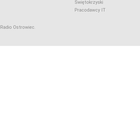
Świętokrzyski
Pracodawcy IT
6 Radio Ostrowiec.