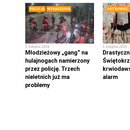
POLICJA
WYDARZENIA
OSTROWIEC
5 sierpnia 2026
5 sierpnia 2026
Młodzieżowy „gang” na
Drastyczni
hulajnogach namierzony
Świętokrz
przez policję. Trzech
krwiodaws
nieletnich już ma
alarm
problemy