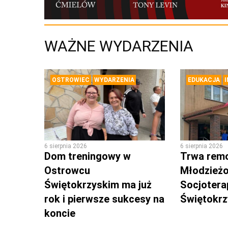
WAŻNE WYDARZENIA
OSTROWIEC
WYDARZENIA
EDUKACJA
6 sierpnia 2026
6 sierpnia 2026
Dom treningowy w
Trwa rem
Ostrowcu
Młodzież
Świętokrzyskim ma już
Socjotera
rok i pierwsze sukcesy na
Świętokr
koncie