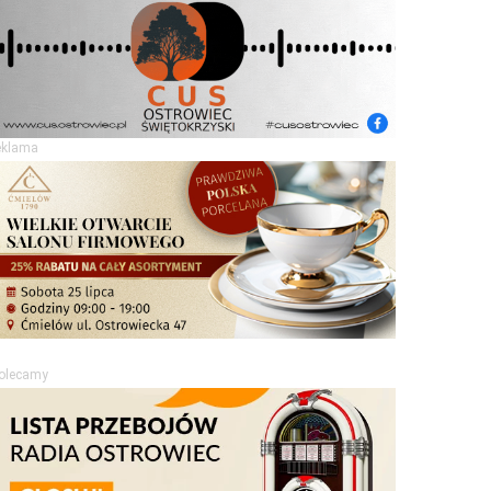
eklama
olecamy