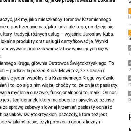
 temat lokalnej marki, jakie przeprowadziła Lokalna
w
h
baczyć, jak my, jako mieszkańcy terenów Krzemiennego
 o postrzeganie nas, jako ludzi, ale tego, co dzieje się
kultury, tradycji, różnych usług – wyjaśnia Jarosław Kuba,
Ś
kalne produkty oraz usługi i certyfikować je. Wyniki
ypracowywane podczas warsztatów wpisujących się w
z
.
iennego Kręgu, głównie Ostrowca Świętokrzyskiego. To
o
h – podkreśla prezes Kuba. Mówi też, że z badań i
ja się jeden wspólny dla Krzemiennego Kręgu wyróżnik,
m
ń i to, co się z nim wiąże, choćby to, że on jest pasiasty.
a myślenia o nazwie, funkcjonalności tej marki. On nosi
p
 to jest ten kierunek, który ma obecnie największe szanse
 że za sprawą zabawy słownej krzemień pasiasty odnieść
h pasiaków świętokrzyskich, pszczoły, która też jest
jsce w jakimś pasie, czyli położeniu geograficznym.