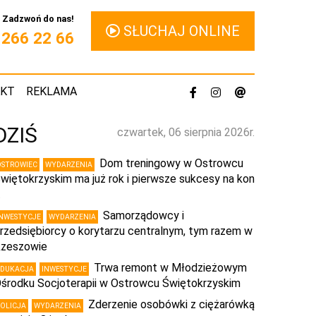
Zadzwoń do nas!
SŁUCHAJ ONLINE
1 266 22 66
AKT
REKLAMA
DZIŚ
czwartek, 06 sierpnia 2026r.
Dom treningowy w Ostrowcu
OSTROWIEC
WYDARZENIA
więtokrzyskim ma już rok i pierwsze sukcesy na kon
…
Samorządowcy i
INWESTYCJE
WYDARZENIA
rzedsiębiorcy o korytarzu centralnym, tym razem w
zeszowie
Trwa remont w Młodzieżowym
EDUKACJA
INWESTYCJE
środku Socjoterapii w Ostrowcu Świętokrzyskim
Zderzenie osobówki z ciężarówką
POLICJA
WYDARZENIA