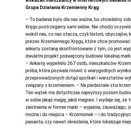
wskazali mieszkańcy w internetowym badaniu na
Grupa Działania Krzemienny Krąg
.
– To badanie było dla nas ważne, bo chcieliśmy zo
Kręgu postrzegamy sami siebie. Nie chodzi oczywiście
wokół nas, co nas otacza, czyli historii, obyczajów, 
prezes Krzemiennego Kręgu, które chce promować lo
ankiety zostaną skonfrontowane z tym, co jest w
dwuletni projekt poświęcony budowie lokalnej marki
– Ankietę wypełniło 267 osób, mieszkańców Krzem
próba, która pozwala mówić o wiarygodnych wynikac
przeprowadzonych dotąd spotkań i warsztatów wybi
związany z krzemieniem. – Na piedestale stoi krzemie
Ten wątek ma dotychczas najwyższy poziom budowani
w sobie jakąś magię, jakiś magnes. I wydaje się, że
zaistnienia w formie marki – wyjaśnia, zauważając,
można i do miejsca – Krzemionek – i do tradycyjnyc
pasiasta, czy nawet określenia, które lokalizuje mie