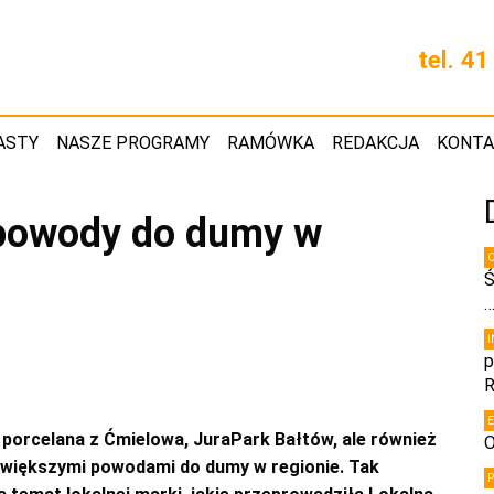
tel. 4
ASTY
NASZE PROGRAMY
RAMÓWKA
REDAKCJA
KONT
 powody do dumy w
Ś
p
R
porcelana z Ćmielowa, JuraPark Bałtów, ale również
O
jwiększymi powodami do dumy w regionie. Tak