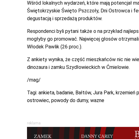
Wśród lokalnych wydarzeń, które mają potencjał ma
Świętokrzyskie Święto Pszczoły, Dni Ostrowca i fes
degustacją i sprzedażą produktów.
Respondenci byli pytani także o na przykład najleps
mogłyby go promować. Najwięcej głosów otrzymali 
Włodek Pawlik (26 proc.).
Z ankiety wynika, że część mieszkańców nic nie wie
dinozaura i zamku Szydłowieckich w Ćmielowie.
/mag/
Tagi:
ankieta
,
badanie
,
Bałtów
,
Jura Park
,
krzemień p
ostrowiec
,
powody do dumy
,
wazne
reklama