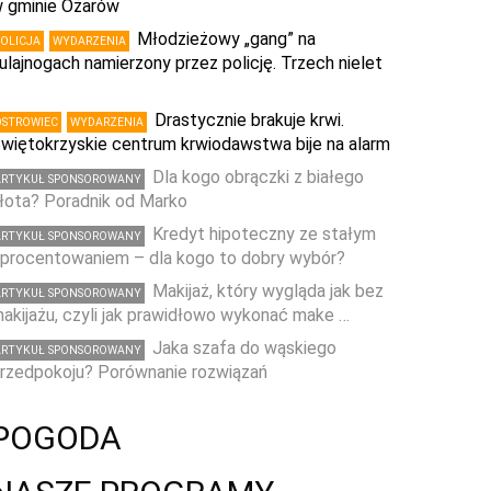
 gminie Ożarów
Młodzieżowy „gang” na
POLICJA
WYDARZENIA
ulajnogach namierzony przez policję. Trzech nielet
…
Drastycznie brakuje krwi.
OSTROWIEC
WYDARZENIA
więtokrzyskie centrum krwiodawstwa bije na alarm
Dla kogo obrączki z białego
ARTYKUŁ SPONSOROWANY
łota? Poradnik od Marko
Kredyt hipoteczny ze stałym
ARTYKUŁ SPONSOROWANY
procentowaniem – dla kogo to dobry wybór?
Makijaż, który wygląda jak bez
ARTYKUŁ SPONSOROWANY
akijażu, czyli jak prawidłowo wykonać make …
Jaka szafa do wąskiego
ARTYKUŁ SPONSOROWANY
rzedpokoju? Porównanie rozwiązań
POGODA