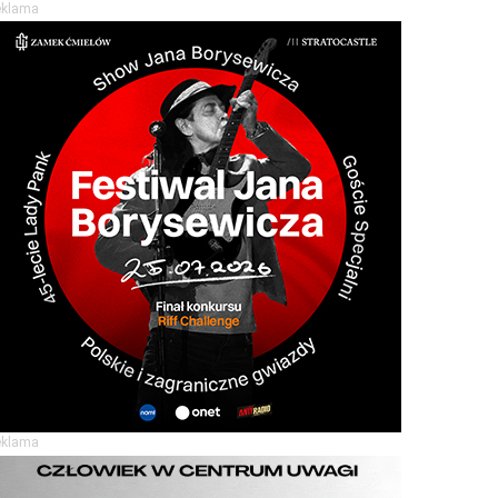
eklama
eklama