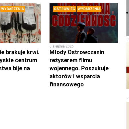
WYDARZENIA
OSTROWIEC
WYDARZENIA
r
5 sierpnia 2026
e brakuje krwi.
Młody Ostrowczanin
yskie centrum
reżyserem filmu
twa bije na
wojennego. Poszukuje
aktorów i wsparcia
finansowego
P