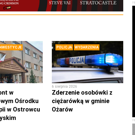
r
INWESTYCJE
POLICJA
WYDARZENIA
6 sierpnia 2026
ont w
Zderzenie osobówki z
owym Ośrodku
ciężarówką w gminie
pii w Ostrowcu
Ożarów
zyskim
r