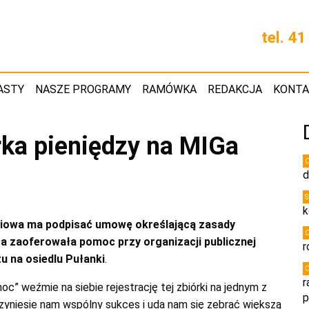
tel. 4
ASTY
NASZE PROGRAMY
RAMÓWKA
REDAKCJA
KONT
rka pieniędzy na MIGa
d
k
niowa ma podpisać umowę określającą zasady
ra zaoferowała pomoc przy organizacji publicznej
r
u na osiedlu Pułanki
.
r
” weźmie na siebie rejestrację tej zbiórki na jednym z
p
rzyniesie nam wspólny sukces i uda nam się zebrać większą