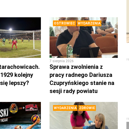
OSTROWIEC
WYDARZENIA
r
7 sierpnia 2026
tarachowicach.
Sprawa zwolnienia z
1929 kolejny
pracy radnego Dariusza
się lepszy?
Czupryńskiego stanie na
sesji rady powiatu
WYDARZENIA
ZDROWIE
r