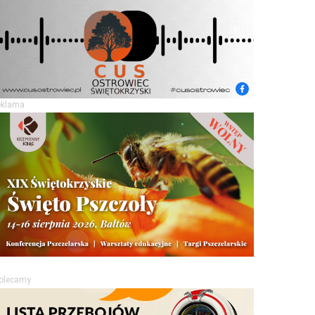
eklama
olecamy