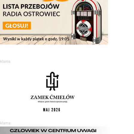
eklama
eklama