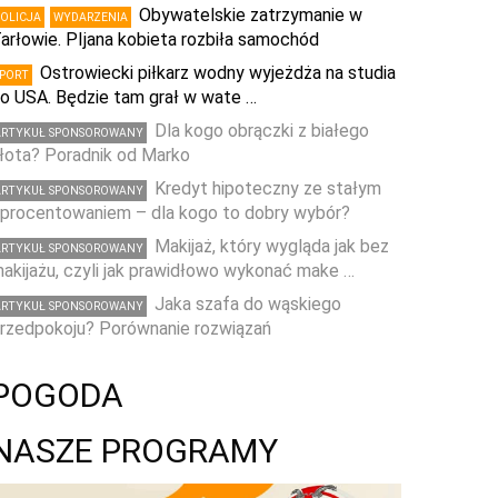
Obywatelskie zatrzymanie w
POLICJA
WYDARZENIA
arłowie. PIjana kobieta rozbiła samochód
Ostrowiecki piłkarz wodny wyjeżdża na studia
SPORT
o USA. Będzie tam grał w wate …
Dla kogo obrączki z białego
ARTYKUŁ SPONSOROWANY
łota? Poradnik od Marko
Kredyt hipoteczny ze stałym
ARTYKUŁ SPONSOROWANY
procentowaniem – dla kogo to dobry wybór?
Makijaż, który wygląda jak bez
ARTYKUŁ SPONSOROWANY
akijażu, czyli jak prawidłowo wykonać make …
Jaka szafa do wąskiego
ARTYKUŁ SPONSOROWANY
rzedpokoju? Porównanie rozwiązań
POGODA
NASZE PROGRAMY