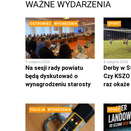
WAŻNE WYDARZENIA
OSTROWIEC
WYDARZENIA
SPORT
9 sierpnia 2026
8 sierpnia 2026
Na sesji rady powiatu
Derby w S
będą dyskutować o
Czy KSZO 
wynagrodzeniu starosty
raz okaże 
POLICJA
WYDARZENIA
SPORT