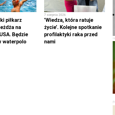
7 sierpnia 2026
i piłkarz
’Wiedza, która ratuje
eżdża na
życie’. Kolejne spotkanie
 USA. Będzie
profilaktyki raka przed
r
w waterpolo
nami
P