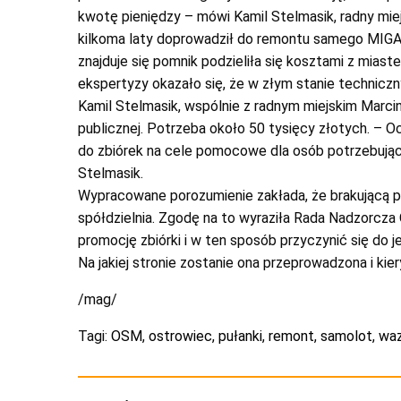
kwotę pieniędzy – mówi Kamil Stelmasik, radny miej
kilkoma laty doprowadził do remontu samego MIGA. 
znajduje się pomnik podzieliła się kosztami z mia
ekspertyzy okazało się, że w złym stanie technicz
Kamil Stelmasik, wspólnie z radnym miejskim Marc
publicznej. Potrzeba około 50 tysięcy złotych. – O
do zbiórek na cele pomocowe dla osób potrzebujący
Stelmasik.
Wypracowane porozumienie zakłada, że brakującą p
spółdzielnia. Zgodę na to wyraziła Rada Nadzorcza
promocję zbiórki i w ten sposób przyczynić się do j
Na jakiej stronie zostanie ona przeprowadzona i kier
/mag/
Tagi:
OSM
,
ostrowiec
,
pułanki
,
remont
,
samolot
,
wa