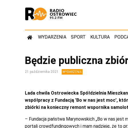
WYDARZENIA
SPORT
KULTURA
PODC
Będzie publiczna zbió
21 października 2021
WYDARZENIA
Lada chwila Ostrowiecka Spółdzielnia Mieszka
współpracy z Fundacją 'Bo w nas jest moc’, któ
zbiórki na konieczny remont wspornika samolot
– Fundacja państwa Marynowskich „Bo w nas jest moc
portali crowdfundingowych i mam nadzieję, że to p