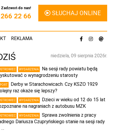
Zadzwoń do nas!
SŁUCHAJ ONLINE
1 266 22 66
AKT
REKLAMA
DZIŚ
niedziela, 09 sierpnia 2026r.
Na sesji rady powiatu będą
OSTROWIEC
WYDARZENIA
yskutować o wynagrodzeniu starosty
Derby w Starachowicach. Czy KSZO 1929
SPORT
olejny raz okaże się lepszy?
Dzieci w wieku od 12 do 15 lat
OSTROWIEC
WYDARZENIA
ozpoznane na nagraniach z autobusu MZK
Sprawa zwolnienia z pracy
OSTROWIEC
WYDARZENIA
adnego Dariusza Czupryńskiego stanie na sesji rady
 …