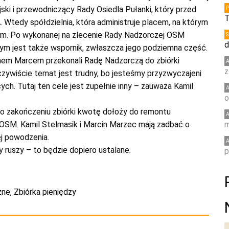
ski i przewodniczący Rady Osiedla Pułanki, który przed
T
Wtedy spółdzielnia, która administruje placem, na którym
stem. Po wykonanej na zlecenie Rady Nadzorczej OSM
d
nym jest także wspornik, zwłaszcza jego podziemna część.
inem Marcem przekonali Radę Nadzorczą do zbiórki
z
czywiście temat jest trudny, bo jesteśmy przyzwyczajeni
ch. Tutaj ten cele jest zupełnie inny – zauważa Kamil
o
o zakończeniu zbiórki kwotę dołoży do remontu
 OSM. Kamil Stelmasik i Marcin Marzec mają zadbać o
m
ej powodzenia.
y ruszy – to będzie dopiero ustalane.
p
zne
,
Zbiórka pieniędzy