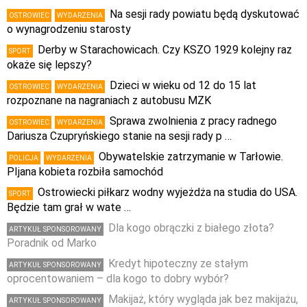
Na sesji rady powiatu będą dyskutować
OSTROWIEC
WYDARZENIA
o wynagrodzeniu starosty
Derby w Starachowicach. Czy KSZO 1929 kolejny raz
SPORT
okaże się lepszy?
Dzieci w wieku od 12 do 15 lat
OSTROWIEC
WYDARZENIA
rozpoznane na nagraniach z autobusu MZK
Sprawa zwolnienia z pracy radnego
OSTROWIEC
WYDARZENIA
Dariusza Czupryńskiego stanie na sesji rady p …
Obywatelskie zatrzymanie w Tarłowie.
POLICJA
WYDARZENIA
PIjana kobieta rozbiła samochód
Ostrowiecki piłkarz wodny wyjeżdża na studia do USA.
SPORT
Będzie tam grał w wate …
Dla kogo obrączki z białego złota?
ARTYKUŁ SPONSOROWANY
Poradnik od Marko
Kredyt hipoteczny ze stałym
ARTYKUŁ SPONSOROWANY
oprocentowaniem – dla kogo to dobry wybór?
Makijaż, który wygląda jak bez makijażu,
ARTYKUŁ SPONSOROWANY