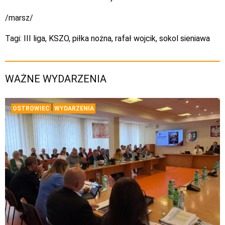
/marsz/
Tagi:
III liga
,
KSZO
,
piłka nożna
,
rafał wojcik
,
sokol sieniawa
WAŻNE WYDARZENIA
OSTROWIEC
WYDARZENIA