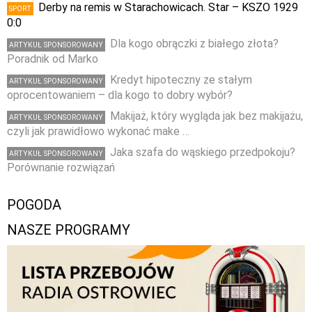
Derby na remis w Starachowicach. Star – KSZO 1929
SPORT
0:0
Dla kogo obrączki z białego złota?
ARTYKUŁ SPONSOROWANY
Poradnik od Marko
Kredyt hipoteczny ze stałym
ARTYKUŁ SPONSOROWANY
oprocentowaniem – dla kogo to dobry wybór?
Makijaż, który wygląda jak bez makijażu,
ARTYKUŁ SPONSOROWANY
czyli jak prawidłowo wykonać make …
Jaka szafa do wąskiego przedpokoju?
ARTYKUŁ SPONSOROWANY
Porównanie rozwiązań
POGODA
NASZE PROGRAMY