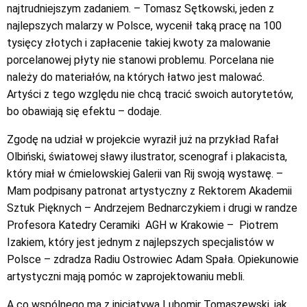
najtrudniejszym zadaniem. – Tomasz Sętkowski, jeden z
najlepszych malarzy w Polsce, wycenił taką pracę na 100
tysięcy złotych i zapłacenie takiej kwoty za malowanie
porcelanowej płyty nie stanowi problemu. Porcelana nie
należy do materiałów, na których łatwo jest malować.
Artyści z tego względu nie chcą tracić swoich autorytetów,
bo obawiają się efektu – dodaje.
Zgodę na udział w projekcie wyraził już na przykład Rafał
Olbiński, światowej sławy ilustrator, scenograf i plakacista,
który miał w ćmielowskiej Galerii van Rij swoją wystawę. –
Mam podpisany patronat artystyczny z Rektorem Akademii
Sztuk Pięknych – Andrzejem Bednarczykiem i drugi w randze
Profesora Katedry Ceramiki AGH w Krakowie – Piotrem
Izakiem, który jest jednym z najlepszych specjalistów w
Polsce – zdradza Radiu Ostrowiec Adam Spała. Opiekunowie
artystyczni mają pomóc w zaprojektowaniu mebli.
A co wspólnego ma z inicjatywą Lubomir Tomaszewski, jak