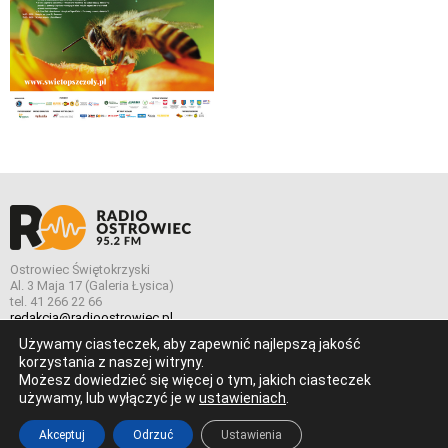
Ostrowiec Świętokrzyski
Al. 3 Maja 17 (Galeria Łysica)
tel. 41 266 22 66
redakcja@radioostrowiec.pl
Używamy ciasteczek, aby zapewnić najlepszą jakość
korzystania z naszej witryny.
Możesz dowiedzieć się więcej o tym, jakich ciasteczek
© Wszelkie prawa zastrzeżone. Radio Ostrowiec 2026 Radio
używamy, lub wyłączyć je w
ustawieniach
.
Ostrowiec.
Stworzone z
w
pogstudio.pl
Akceptuj
Odrzuć
Ustawienia