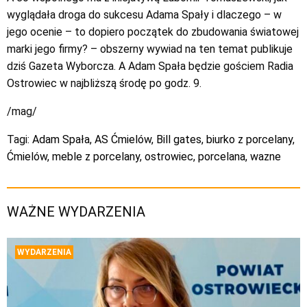
wyglądała droga do sukcesu Adama Spały i dlaczego – w
jego ocenie – to dopiero początek do zbudowania światowej
marki jego firmy? – obszerny wywiad na ten temat publikuje
dziś Gazeta Wyborcza. A Adam Spała będzie gościem Radia
Ostrowiec w najbliższą środę po godz. 9.
/mag/
Tagi:
Adam Spała
,
AS Ćmielów
,
Bill gates
,
biurko z porcelany
,
Ćmielów
,
meble z porcelany
,
ostrowiec
,
porcelana
,
wazne
WAŻNE WYDARZENIA
WYDARZENIA