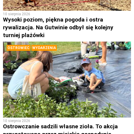
10 sierpnia 2026
Wysoki poziom, piękna pogoda i ostra
rywalizacja. Na Gutwinie odbył się kolejny
turniej plażówki
OSTROWIEC
WYDARZENIA
10 sierpnia 2026
Ostrowczanie sadzili własne zioła. To akcja