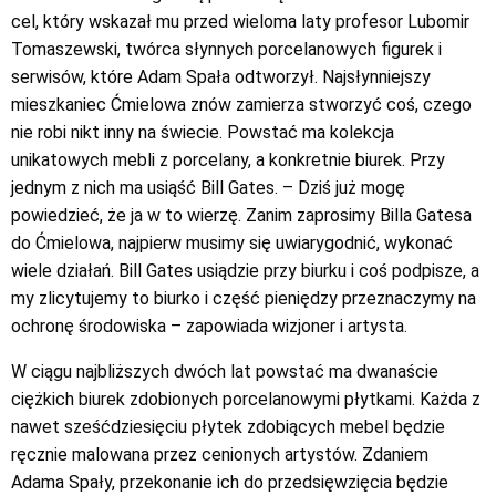
cel, który wskazał mu przed wieloma laty profesor Lubomir
Tomaszewski, twórca słynnych porcelanowych figurek i
serwisów, które Adam Spała odtworzył. Najsłynniejszy
mieszkaniec Ćmielowa znów zamierza stworzyć coś, czego
nie robi nikt inny na świecie. Powstać ma kolekcja
unikatowych mebli z porcelany, a konkretnie biurek. Przy
jednym z nich ma usiąść Bill Gates. – Dziś już mogę
powiedzieć, że ja w to wierzę. Zanim zaprosimy Billa Gatesa
do Ćmielowa, najpierw musimy się uwiarygodnić, wykonać
wiele działań. Bill Gates usiądzie przy biurku i coś podpisze, a
my zlicytujemy to biurko i część pieniędzy przeznaczymy na
ochronę środowiska – zapowiada wizjoner i artysta.
W ciągu najbliższych dwóch lat powstać ma dwanaście
ciężkich biurek zdobionych porcelanowymi płytkami. Każda z
nawet sześćdziesięciu płytek zdobiących mebel będzie
ręcznie malowana przez cenionych artystów. Zdaniem
Adama Spały, przekonanie ich do przedsięwzięcia będzie