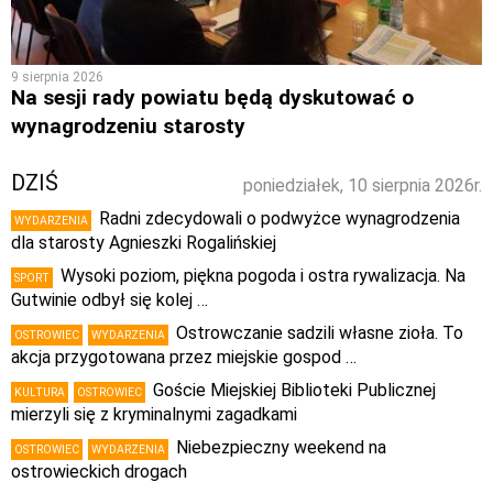
9 sierpnia 2026
Na sesji rady powiatu będą dyskutować o
wynagrodzeniu starosty
DZIŚ
poniedziałek, 10 sierpnia 2026r.
Radni zdecydowali o podwyżce wynagrodzenia
WYDARZENIA
dla starosty Agnieszki Rogalińskiej
Wysoki poziom, piękna pogoda i ostra rywalizacja. Na
SPORT
Gutwinie odbył się kolej …
Ostrowczanie sadzili własne zioła. To
OSTROWIEC
WYDARZENIA
akcja przygotowana przez miejskie gospod …
Goście Miejskiej Biblioteki Publicznej
KULTURA
OSTROWIEC
mierzyli się z kryminalnymi zagadkami
Niebezpieczny weekend na
OSTROWIEC
WYDARZENIA
ostrowieckich drogach