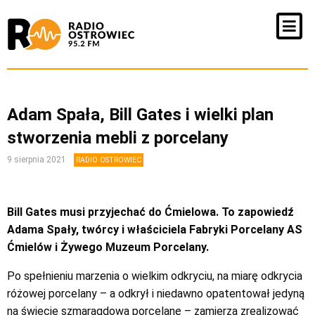
Adam Spała, Bill Gates i wielki plan
stworzenia mebli z porcelany
9 sierpnia 2021
RADIO OSTROWIEC
Bill Gates musi przyjechać do Ćmielowa. To zapowiedź
Adama Spały, twórcy i właściciela Fabryki Porcelany AS
Ćmielów i Żywego Muzeum Porcelany.
Po spełnieniu marzenia o wielkim odkryciu, na miarę odkrycia
różowej porcelany – a odkrył i niedawno opatentował jedyną
na świecie szmaragdową porcelanę – zamierza zrealizować