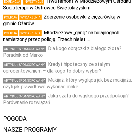
Trwa remont w Młodzieżowym Ośrodku
EDUKACJA
INWESTYCJE
Socjoterapii w Ostrowcu Świętokrzyskim
Zderzenie osobówki z ciężarówką w
POLICJA
WYDARZENIA
gminie Ożarów
Młodzieżowy „gang” na hulajnogach
POLICJA
WYDARZENIA
namierzony przez policję. Trzech nielet …
Dla kogo obrączki z białego złota?
ARTYKUŁ SPONSOROWANY
Poradnik od Marko
Kredyt hipoteczny ze stałym
ARTYKUŁ SPONSOROWANY
oprocentowaniem – dla kogo to dobry wybór?
Makijaż, który wygląda jak bez makijażu,
ARTYKUŁ SPONSOROWANY
czyli jak prawidłowo wykonać make …
Jaka szafa do wąskiego przedpokoju?
ARTYKUŁ SPONSOROWANY
Porównanie rozwiązań
POGODA
NASZE PROGRAMY