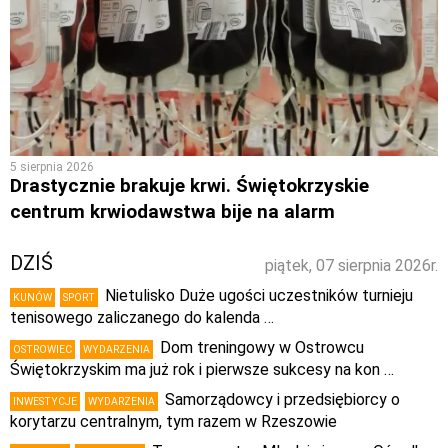
5 sierpnia 2026
Drastycznie brakuje krwi. Świętokrzyskie
centrum krwiodawstwa bije na alarm
DZIŚ
piątek, 07 sierpnia 2026r.
Nietulisko Duże ugości uczestników turnieju
KUNÓW
SPORT
tenisowego zaliczanego do kalenda …
Dom treningowy w Ostrowcu
OSTROWIEC
WYDARZENIA
Świętokrzyskim ma już rok i pierwsze sukcesy na kon …
Samorządowcy i przedsiębiorcy o
INWESTYCJE
WYDARZENIA
korytarzu centralnym, tym razem w Rzeszowie