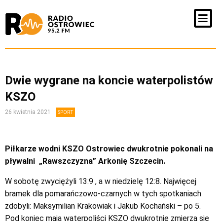
Dwie wygrane na koncie waterpolistów
KSZO
26 kwietnia 2021
SPORT
Piłkarze wodni KSZO Ostrowiec dwukrotnie pokonali na
pływalni „Rawszczyzna” Arkonię Szczecin.
W sobotę zwyciężyli 13:9 , a w niedzielę 12:8. Najwięcej
bramek dla pomarańczowo-czarnych w tych spotkaniach
zdobyli: Maksymilian Krakowiak i Jakub Kochański – po 5.
Pod koniec maja waterpoliści KSZO dwukrotnie zmierzą się