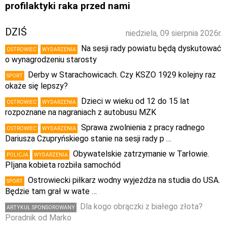
profilaktyki raka przed nami
DZIŚ
niedziela, 09 sierpnia 2026r.
Na sesji rady powiatu będą dyskutować
OSTROWIEC
WYDARZENIA
o wynagrodzeniu starosty
Derby w Starachowicach. Czy KSZO 1929 kolejny raz
SPORT
okaże się lepszy?
Dzieci w wieku od 12 do 15 lat
OSTROWIEC
WYDARZENIA
rozpoznane na nagraniach z autobusu MZK
Sprawa zwolnienia z pracy radnego
OSTROWIEC
WYDARZENIA
Dariusza Czupryńskiego stanie na sesji rady p …
Obywatelskie zatrzymanie w Tarłowie.
POLICJA
WYDARZENIA
PIjana kobieta rozbiła samochód
Ostrowiecki piłkarz wodny wyjeżdża na studia do USA.
SPORT
Będzie tam grał w wate …
Dla kogo obrączki z białego złota?
ARTYKUŁ SPONSOROWANY
Poradnik od Marko