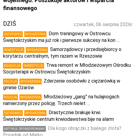
wojennego. Poszukuje aktorów i wsparcia
finansowego
DZIŚ
czwartek, 06 sierpnia 2026r.
Dom treningowy w Ostrowcu
OSTROWIEC
WYDARZENIA
Świętokrzyskim ma już rok i pierwsze sukcesy na kon …
Samorządowcy i przedsiębiorcy o
INWESTYCJE
WYDARZENIA
korytarzu centralnym, tym razem w Rzeszowie
Trwa remont w Młodzieżowym Ośrodku
EDUKACJA
INWESTYCJE
Socjoterapii w Ostrowcu Świętokrzyskim
Zderzenie osobówki z ciężarówką w
POLICJA
WYDARZENIA
gminie Ożarów
Młodzieżowy „gang” na hulajnogach
POLICJA
WYDARZENIA
namierzony przez policję. Trzech nielet …
Drastycznie brakuje krwi.
OSTROWIEC
WYDARZENIA
Świętokrzyskie centrum krwiodawstwa bije na alarm
Dla kogo obrączki z białego złota?
ARTYKUŁ SPONSOROWANY
Poradnik od Marko