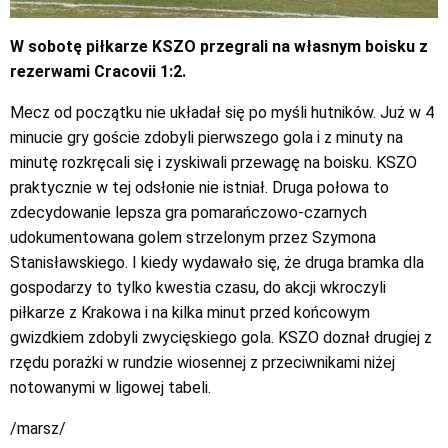
W sobotę piłkarze KSZO przegrali na własnym boisku z
rezerwami Cracovii 1:2.
Mecz od początku nie układał się po myśli hutników. Już w 4
minucie gry goście zdobyli pierwszego gola i z minuty na
minutę rozkręcali się i zyskiwali przewagę na boisku. KSZO
praktycznie w tej odsłonie nie istniał. Druga połowa to
zdecydowanie lepsza gra pomarańczowo-czarnych
udokumentowana golem strzelonym przez Szymona
Stanisławskiego. I kiedy wydawało się, że druga bramka dla
gospodarzy to tylko kwestia czasu, do akcji wkroczyli
piłkarze z Krakowa i na kilka minut przed końcowym
gwizdkiem zdobyli zwycięskiego gola. KSZO doznał drugiej z
rzędu porażki w rundzie wiosennej z przeciwnikami niżej
notowanymi w ligowej tabeli.
/marsz/