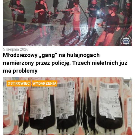
5 sierpnia 2026
Młodzieżowy „gang” na hulajnogach
namierzony przez policję. Trzech nieletnich już
ma problemy
OSTROWIEC
WYDARZENIA