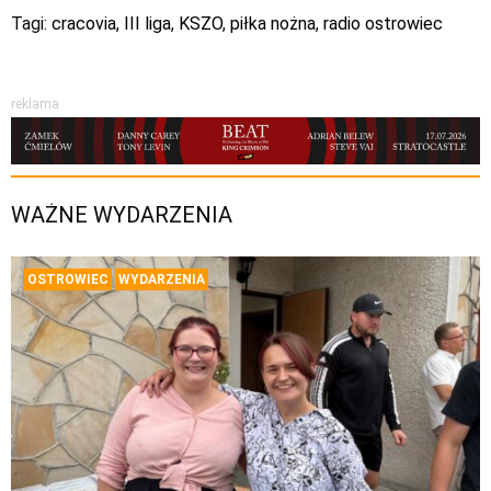
Tagi:
cracovia
,
III liga
,
KSZO
,
piłka nożna
,
radio ostrowiec
reklama
WAŻNE WYDARZENIA
OSTROWIEC
WYDARZENIA