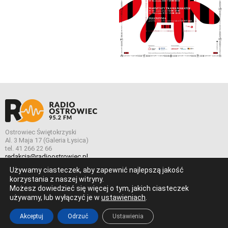
Ostrowiec Świętokrzyski
Al. 3 Maja 17 (Galeria Łysica)
tel. 41 266 22 66
redakcja@radioostrowiec.pl
Używamy ciasteczek, aby zapewnić najlepszą jakość
korzystania z naszej witryny.
Możesz dowiedzieć się więcej o tym, jakich ciasteczek
© Wszelkie prawa zastrzeżone. Radio Ostrowiec 2026 Radio
używamy, lub wyłączyć je w
ustawieniach
.
Ostrowiec.
Stworzone z
w
pogstudio.pl
Akceptuj
Odrzuć
Ustawienia