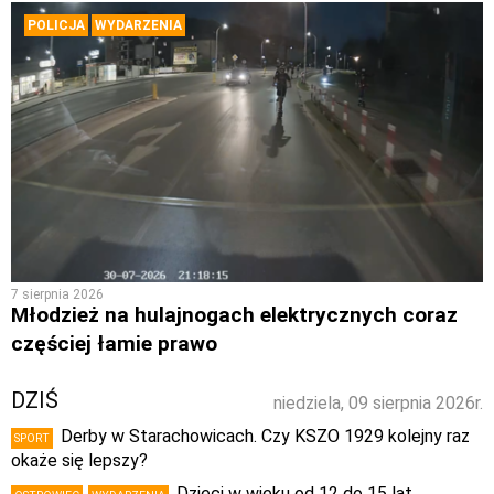
POLICJA
WYDARZENIA
7 sierpnia 2026
Młodzież na hulajnogach elektrycznych coraz
częściej łamie prawo
DZIŚ
niedziela, 09 sierpnia 2026r.
Derby w Starachowicach. Czy KSZO 1929 kolejny raz
SPORT
okaże się lepszy?
Dzieci w wieku od 12 do 15 lat