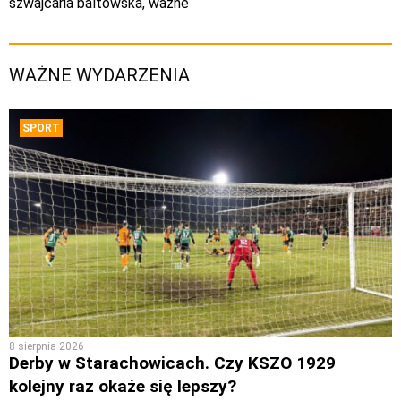
szwajcaria baltowska
,
wazne
WAŻNE WYDARZENIA
SPORT
8 sierpnia 2026
Derby w Starachowicach. Czy KSZO 1929
kolejny raz okaże się lepszy?