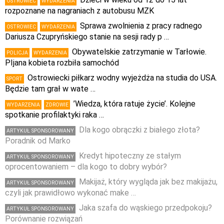
OSTROWIEC
WYDARZENIA
rozpoznane na nagraniach z autobusu MZK
Sprawa zwolnienia z pracy radnego
OSTROWIEC
WYDARZENIA
Dariusza Czupryńskiego stanie na sesji rady p …
Obywatelskie zatrzymanie w Tarłowie.
POLICJA
WYDARZENIA
PIjana kobieta rozbiła samochód
Ostrowiecki piłkarz wodny wyjeżdża na studia do USA.
SPORT
Będzie tam grał w wate …
’Wiedza, która ratuje życie’. Kolejne
WYDARZENIA
ZDROWIE
spotkanie profilaktyki raka …
Dla kogo obrączki z białego złota?
ARTYKUŁ SPONSOROWANY
Poradnik od Marko
Kredyt hipoteczny ze stałym
ARTYKUŁ SPONSOROWANY
oprocentowaniem – dla kogo to dobry wybór?
Makijaż, który wygląda jak bez makijażu,
ARTYKUŁ SPONSOROWANY
czyli jak prawidłowo wykonać make …
Jaka szafa do wąskiego przedpokoju?
ARTYKUŁ SPONSOROWANY
Porównanie rozwiązań