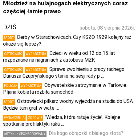
Młodzież na hulajnogach elektrycznych coraz
częściej łamie prawo
DZIŚ
sobota, 08 sierpnia 2026r.
Derby w Starachowicach. Czy KSZO 1929 kolejny raz
SPORT
okaże się lepszy?
Dzieci w wieku od 12 do 15 lat
OSTROWIEC
WYDARZENIA
rozpoznane na nagraniach z autobusu MZK
Sprawa zwolnienia z pracy radnego
OSTROWIEC
WYDARZENIA
Dariusza Czupryńskiego stanie na sesji rady p …
Obywatelskie zatrzymanie w Tarłowie.
POLICJA
WYDARZENIA
PIjana kobieta rozbiła samochód
Ostrowiecki piłkarz wodny wyjeżdża na studia do USA.
SPORT
Będzie tam grał w wate …
’Wiedza, która ratuje życie’. Kolejne
WYDARZENIA
ZDROWIE
spotkanie profilaktyki raka …
Dla kogo obrączki z białego złota?
ARTYKUŁ SPONSOROWANY