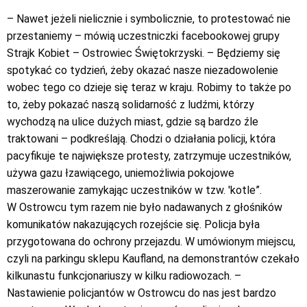
– Nawet jeżeli nielicznie i symbolicznie, to protestować nie
przestaniemy – mówią uczestniczki facebookowej grupy
Strajk Kobiet – Ostrowiec Świętokrzyski. – Będziemy się
spotykać co tydzień, żeby okazać nasze niezadowolenie
wobec tego co dzieje się teraz w kraju. Robimy to także po
to, żeby pokazać naszą solidarność z ludźmi, którzy
wychodzą na ulice dużych miast, gdzie są bardzo źle
traktowani – podkreślają. Chodzi o działania policji, która
pacyfikuje te największe protesty, zatrzymuje uczestników,
używa gazu łzawiącego, uniemożliwia pokojowe
maszerowanie zamykając uczestników w tzw. 'kotle”.
W Ostrowcu tym razem nie było nadawanych z głośników
komunikatów nakazujących rozejście się. Policja była
przygotowana do ochrony przejazdu. W umówionym miejscu,
czyli na parkingu sklepu Kaufland, na demonstrantów czekało
kilkunastu funkcjonariuszy w kilku radiowozach. –
Nastawienie policjantów w Ostrowcu do nas jest bardzo