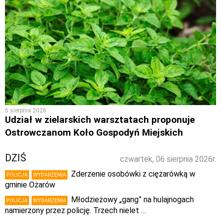
5 sierpnia 2026
Udział w zielarskich warsztatach proponuje
Ostrowczanom Koło Gospodyń Miejskich
DZIŚ
czwartek, 06 sierpnia 2026r.
Zderzenie osobówki z ciężarówką w
POLICJA
WYDARZENIA
gminie Ożarów
Młodzieżowy „gang” na hulajnogach
POLICJA
WYDARZENIA
namierzony przez policję. Trzech nielet …