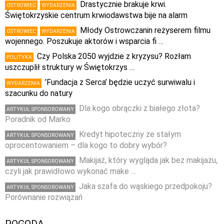
Drastycznie brakuje krwi.
OSTROWIEC
WYDARZENIA
Świętokrzyskie centrum krwiodawstwa bije na alarm
Młody Ostrowczanin reżyserem filmu
OSTROWIEC
WYDARZENIA
wojennego. Poszukuje aktorów i wsparcia fi …
Czy Polska 2050 wyjdzie z kryzysu? Rozłam
POLITYKA
uszczuplił struktury w Świętokrzys …
’Fundacja z Serca’ będzie uczyć surwiwalu i
WYDARZENIA
szacunku do natury
Dla kogo obrączki z białego złota?
ARTYKUŁ SPONSOROWANY
Poradnik od Marko
Kredyt hipoteczny ze stałym
ARTYKUŁ SPONSOROWANY
oprocentowaniem – dla kogo to dobry wybór?
Makijaż, który wygląda jak bez makijażu,
ARTYKUŁ SPONSOROWANY
czyli jak prawidłowo wykonać make …
Jaka szafa do wąskiego przedpokoju?
ARTYKUŁ SPONSOROWANY
Porównanie rozwiązań