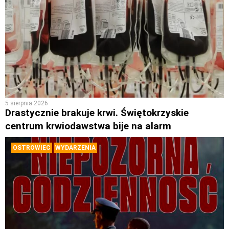
5 sierpnia 2026
Drastycznie brakuje krwi. Świętokrzyskie
centrum krwiodawstwa bije na alarm
OSTROWIEC
WYDARZENIA