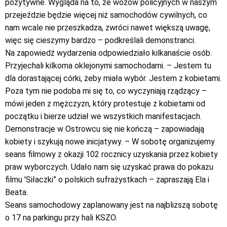
pozytywne. Wygląda na to, że wozów policyjnych w naszym
przejeździe będzie więcej niż samochodów cywilnych, co
nam wcale nie przeszkadza, zwróci nawet większą uwagę,
więc się cieszymy bardzo – podkreślali demonstranci.
Na zapowiedź wydarzenia odpowiedziało kilkanaście osób.
Przyjechali kilkoma oklejonymi samochodami. – Jestem tu
dla dorastającej córki, żeby miała wybór. Jestem z kobietami.
Poza tym nie podoba mi się to, co wyczyniają rządzący –
mówi jeden z mężczyzn, który protestuje z kobietami od
początku i bierze udział we wszystkich manifestacjach.
Demonstracje w Ostrowcu się nie kończą – zapowiadają
kobiety i szykują nowe inicjatywy. – W sobotę organizujemy
seans filmowy z okazji 102 rocznicy uzyskania przez kobiety
praw wyborczych. Udało nam się uzyskać prawa do pokazu
filmu 'Siłaczki” o polskich sufrażystkach – zapraszają Ela i
Beata.
Seans samochodowy zaplanowany jest na najbliższą sobotę
o 17 na parkingu przy hali KSZO.