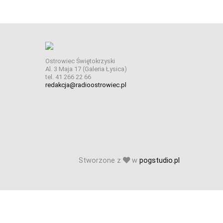
Ostrowiec Świętokrzyski
Al. 3 Maja 17 (Galeria Łysica)
tel. 41 266 22 66
redakcja@radioostrowiec.pl
Stworzone z
w
pogstudio.pl