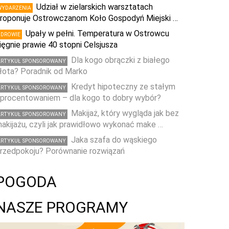
Udział w zielarskich warsztatach
WYDARZENIA
roponuje Ostrowczanom Koło Gospodyń Miejski …
Upały w pełni. Temperatura w Ostrowcu
ZDROWIE
ięgnie prawie 40 stopni Celsjusza
Dla kogo obrączki z białego
ARTYKUŁ SPONSOROWANY
łota? Poradnik od Marko
Kredyt hipoteczny ze stałym
ARTYKUŁ SPONSOROWANY
procentowaniem – dla kogo to dobry wybór?
Makijaż, który wygląda jak bez
ARTYKUŁ SPONSOROWANY
akijażu, czyli jak prawidłowo wykonać make …
Jaka szafa do wąskiego
ARTYKUŁ SPONSOROWANY
rzedpokoju? Porównanie rozwiązań
POGODA
NASZE PROGRAMY