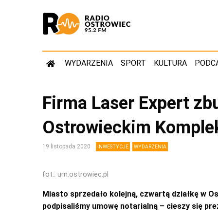
WYDARZENIA
SPORT
KULTURA
PODC
Firma Laser Expert zb
Ostrowieckim Komple
19 listopada 2020
INWESTYCJE
WYDARZENIA
fot.: um.ostrowiec.pl
Miasto sprzedało kolejną, czwartą działkę w O
podpisaliśmy umowę notarialną – cieszy się pr