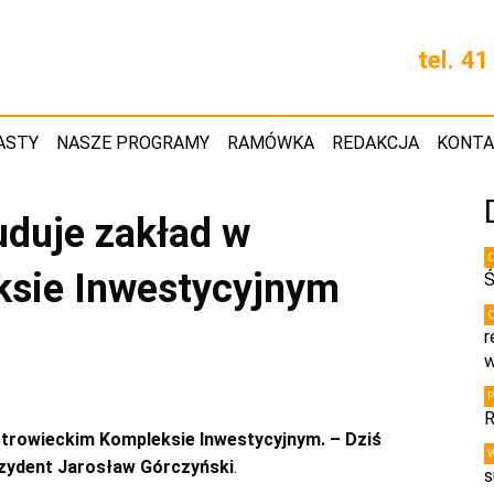
tel. 4
ASTY
NASZE PROGRAMY
RAMÓWKA
REDAKCJA
KONT
uduje zakład w
ksie Inwestycyjnym
Ś
r
w
R
strowieckim Kompleksie Inwestycyjnym. – Dziś
ezydent Jarosław Górczyński
.
s