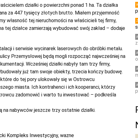
łaścicielem działki o powierzchni ponad 1 ha. Ta działka
p
ana za 447 tysięcy złotych brutto. Miałem przyjemność
my własność tej nieruchomości na właścicieli tej firmy,
s
a tej działce zamierzają wybudować swój zakład – dodaje
z
talacji i serwisie wycinarek laserowych do obróbki metalu.
ulicy Przemysłowej będą mogli rozpocząć najwcześniej na
o
umentacji. Wcześniej działki nabyły tam trzy firmy,
wybudowały już tam swoje obiekty, trzecia kończy budowę.
m
które do tej pory ulokowały się w Ostrowcu
ego miasta. Ich kontrahenci i ich kooperanci, którzy
p
strowcu zadomowić i warto tu inwestować – podkreśla
na nabywców jeszcze trzy ostatnie działki.
cki Kompleks Inwestycyjny
,
wazne