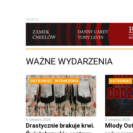
reklama
WAŻNE WYDARZENIA
OSTROWIEC
WYDARZENIA
OSTROWIEC
5 sierpnia 2026
5 sierpnia 2026
Drastycznie brakuje krwi.
Młody Os