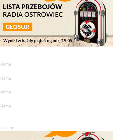
eklama
eklama
eklama
eklama
olecamy