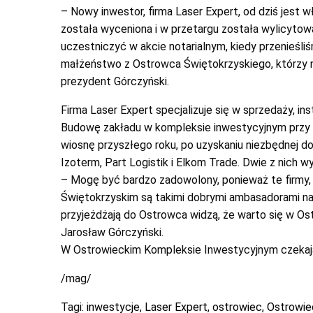
– Nowy inwestor, firma Laser Expert, od dziś jest w
została wyceniona i w przetargu została wylicytow
uczestniczyć w akcie notarialnym, kiedy przenieśliś
małżeństwo z Ostrowca Świętokrzyskiego, którzy n
prezydent Górczyński.
Firma Laser Expert specjalizuje się w sprzedaży, ins
Budowę zakładu w kompleksie inwestycyjnym przy 
wiosnę przyszłego roku, po uzyskaniu niezbędnej dok
Izoterm, Part Logistik i Elkom Trade. Dwie z nich 
– Mogę być bardzo zadowolony, ponieważ te firmy, 
Świętokrzyskim są takimi dobrymi ambasadorami nasz
przyjeżdżają do Ostrowca widzą, że warto się w O
Jarosław Górczyński.
W Ostrowieckim Kompleksie Inwestycyjnym czekają 
/mag/
Tagi:
inwestycje
,
Laser Expert
,
ostrowiec
,
Ostrowie