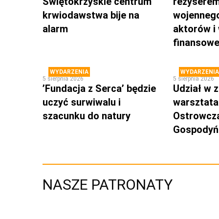
Świętokrzyskie centrum
reżyserem
krwiodawstwa bije na
wojennego
alarm
aktorów i
finansow
WYDARZENIA
WYDARZENIA
5 sierpnia 2026
5 sierpnia 2026
’Fundacja z Serca’ będzie
Udział w z
uczyć surwiwalu i
warsztata
szacunku do natury
Ostrowcz
Gospodyń 
NASZE PATRONATY