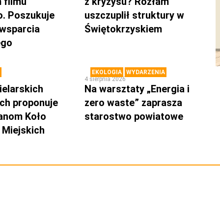
 filmu
z kryzysu? Rozłam
. Poszukuje
uszczuplił struktury w
 wsparcia
Świętokrzyskiem
ego
EKOLOGIA
WYDARZENIA
4 sierpnia 2026
ielarskich
Na warsztaty „Energia i
ch proponuje
zero waste” zaprasza
anom Koło
starostwo powiatowe
Miejskich