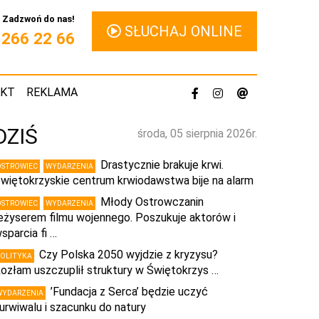
Zadzwoń do nas!
SŁUCHAJ ONLINE
1 266 22 66
AKT
REKLAMA
DZIŚ
środa, 05 sierpnia 2026r.
Drastycznie brakuje krwi.
OSTROWIEC
WYDARZENIA
więtokrzyskie centrum krwiodawstwa bije na alarm
Młody Ostrowczanin
OSTROWIEC
WYDARZENIA
eżyserem filmu wojennego. Poszukuje aktorów i
sparcia fi …
Czy Polska 2050 wyjdzie z kryzysu?
POLITYKA
ozłam uszczuplił struktury w Świętokrzys …
’Fundacja z Serca’ będzie uczyć
WYDARZENIA
urwiwalu i szacunku do natury