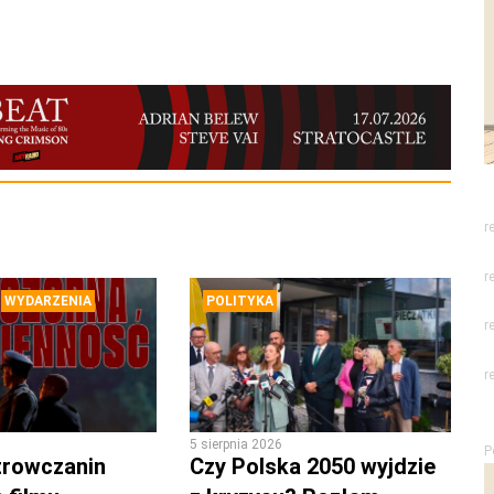
r
r
WYDARZENIA
POLITYKA
r
r
5 sierpnia 2026
P
trowczanin
Czy Polska 2050 wyjdzie