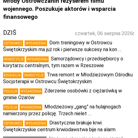
Młody Ostrowczanin reżyserem filmu
wojennego. Poszukuje aktorów i wsparcia
finansowego
DZIŚ
czwartek, 06 sierpnia 2026r.
Dom treningowy w Ostrowcu
OSTROWIEC
WYDARZENIA
Świętokrzyskim ma już rok i pierwsze sukcesy na kon …
Samorządowcy i przedsiębiorcy o
INWESTYCJE
WYDARZENIA
korytarzu centralnym, tym razem w Rzeszowie
Trwa remont w Młodzieżowym Ośrodku
EDUKACJA
INWESTYCJE
Socjoterapii w Ostrowcu Świętokrzyskim
Zderzenie osobówki z ciężarówką w
POLICJA
WYDARZENIA
gminie Ożarów
Młodzieżowy „gang” na hulajnogach
POLICJA
WYDARZENIA
namierzony przez policję. Trzech nielet …
Drastycznie brakuje krwi.
OSTROWIEC
WYDARZENIA
Świętokrzyskie centrum krwiodawstwa bije na alarm