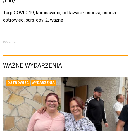
/bart/
Tagi:
COVID 19
,
koronawirus
,
oddawanie osocza
,
osocze
,
ostrowiec
,
sars-cov-2
,
wazne
reklama
WAŻNE WYDARZENIA
OSTROWIEC
WYDARZENIA