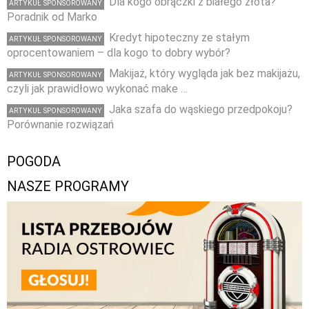
Dla kogo obrączki z białego złota?
ARTYKUŁ SPONSOROWANY
Poradnik od Marko
Kredyt hipoteczny ze stałym
ARTYKUŁ SPONSOROWANY
oprocentowaniem – dla kogo to dobry wybór?
Makijaż, który wygląda jak bez makijażu,
ARTYKUŁ SPONSOROWANY
czyli jak prawidłowo wykonać make …
Jaka szafa do wąskiego przedpokoju?
ARTYKUŁ SPONSOROWANY
Porównanie rozwiązań
POGODA
NASZE PROGRAMY