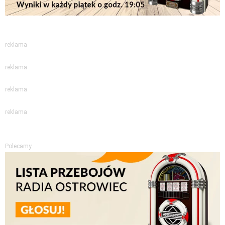
reklama
reklama
reklama
reklama
Polecamy