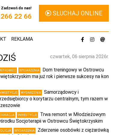
Zadzwoń do nas!
SŁUCHAJ ONLINE
1 266 22 66
AKT
REKLAMA
DZIŚ
czwartek, 06 sierpnia 2026r.
Dom treningowy w Ostrowcu
OSTROWIEC
WYDARZENIA
więtokrzyskim ma już rok i pierwsze sukcesy na kon
…
Samorządowcy i
INWESTYCJE
WYDARZENIA
rzedsiębiorcy o korytarzu centralnym, tym razem w
zeszowie
Trwa remont w Młodzieżowym
EDUKACJA
INWESTYCJE
środku Socjoterapii w Ostrowcu Świętokrzyskim
Zderzenie osobówki z ciężarówką
POLICJA
WYDARZENIA