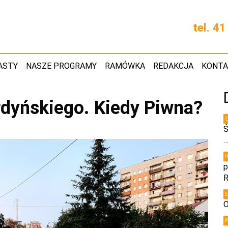
tel. 4
ASTY
NASZE PROGRAMY
RAMÓWKA
REDAKCJA
KONT
rdyńskiego. Kiedy Piwna?
Ś
p
R
O