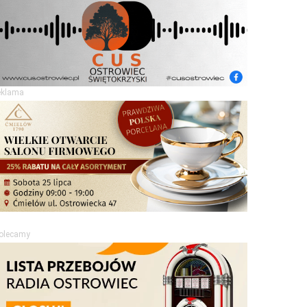
eklama
olecamy