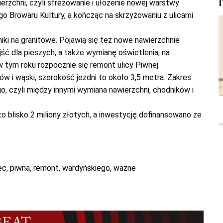
rzchni, czyli sfrezowanie i ułożenie nowej warstwy
o Browaru Kultury, a kończąc na skrzyżowaniu z ulicami
ki na granitowe. Pojawią się też nowe nawierzchnie
jść dla pieszych, a także wymianę oświetlenia, na
 tym roku rozpocznie się remont ulicy Piwnej.
ów i wąski, szerokość jezdni to około 3,5 metra. Zakres
, czyli między innymi wymiana nawierzchni, chodników i
blisko 2 miliony złotych, a inwestycję dofinansowano ze
r
ec
,
piwna
,
remont
,
wardyńskiego
,
wazne