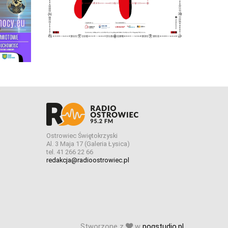
Ostrowiec Świętokrzyski
Al. 3 Maja 17 (Galeria Łysica)
tel. 41 266 22 66
redakcja@radioostrowiec.pl
Stworzone z
w
pogstudio.pl