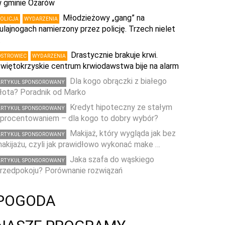
 gminie Ożarów
Młodzieżowy „gang” na
POLICJA
WYDARZENIA
ulajnogach namierzony przez policję. Trzech nielet
…
Drastycznie brakuje krwi.
OSTROWIEC
WYDARZENIA
więtokrzyskie centrum krwiodawstwa bije na alarm
Dla kogo obrączki z białego
ARTYKUŁ SPONSOROWANY
łota? Poradnik od Marko
Kredyt hipoteczny ze stałym
ARTYKUŁ SPONSOROWANY
procentowaniem – dla kogo to dobry wybór?
Makijaż, który wygląda jak bez
ARTYKUŁ SPONSOROWANY
akijażu, czyli jak prawidłowo wykonać make …
Jaka szafa do wąskiego
ARTYKUŁ SPONSOROWANY
rzedpokoju? Porównanie rozwiązań
POGODA