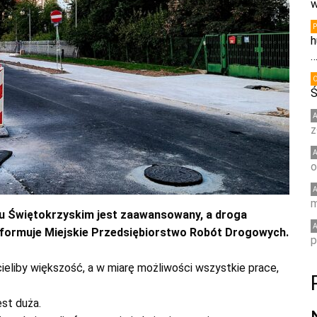
w
h
Ś
z
o
m
u Świętokrzyskim jest zaawansowany, a droga
nformuje Miejskie Przedsiębiorstwo Robót Drogowych.
p
cieliby większość, a w miarę możliwości wszystkie prace,
est duża.