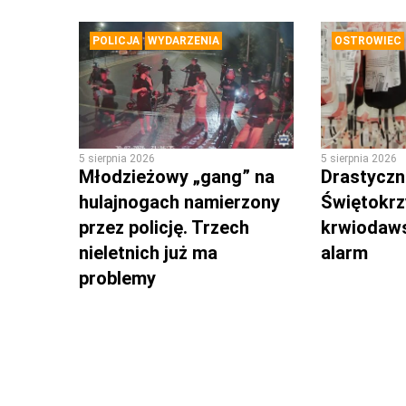
POLICJA
WYDARZENIA
OSTROWIEC
5 sierpnia 2026
5 sierpnia 2026
Młodzieżowy „gang” na
Drastyczni
hulajnogach namierzony
Świętokrz
przez policję. Trzech
krwiodaws
nieletnich już ma
alarm
problemy