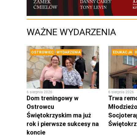
WAŻNE WYDARZENIA
OSTROWIEC
WYDARZENIA
EDUKACJA
6 sierpnia 2026
6 sierpnia 2026
Dom treningowy w
Trwa rem
Ostrowcu
Młodzież
Świętokrzyskim ma już
Socjotera
rok i pierwsze sukcesy na
Świętokr
koncie