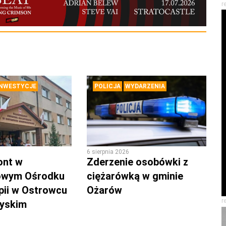
r
INWESTYCJE
POLICJA
WYDARZENIA
6 sierpnia 2026
ont w
Zderzenie osobówki z
owym Ośrodku
ciężarówką w gminie
pii w Ostrowcu
Ożarów
r
zyskim