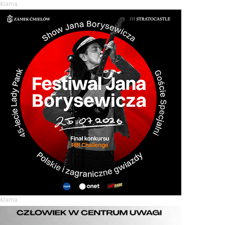
eklama
eklama