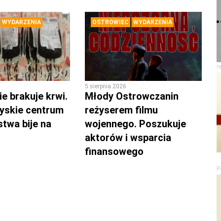
WYDARZENIA
OSTROWIEC
WYDARZENIA
r
5 sierpnia 2026
e brakuje krwi.
Młody Ostrowczanin
yskie centrum
reżyserem filmu
twa bije na
wojennego. Poszukuje
aktorów i wsparcia
finansowego
P