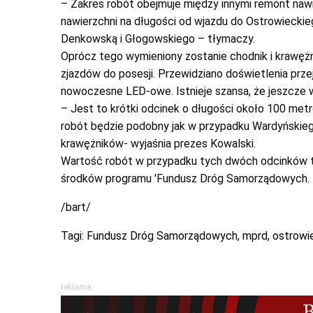
– Zakres robót obejmuje między innymi remont nawie
nawierzchni na długości od wjazdu do Ostrowieckieg
Denkowską i Głogowskiego – tłymaczy.
Oprócz tego wymieniony zostanie chodnik i krawężni
zjazdów do posesji. Przewidziano doświetlenia prze
nowoczesne LED-owe. Istnieje szansa, że jeszcze w
– Jest to krótki odcinek o długości około 100 metr
robót będzie podobny jak w przypadku Wardyńskiego
krawężników- wyjaśnia prezes Kowalski.
Wartość robót w przypadku tych dwóch odcinków to 
środków programu 'Fundusz Dróg Samorządowych.
/bart/
Tagi:
Fundusz Dróg Samorządowych
,
mprd
,
ostrowi
reklama