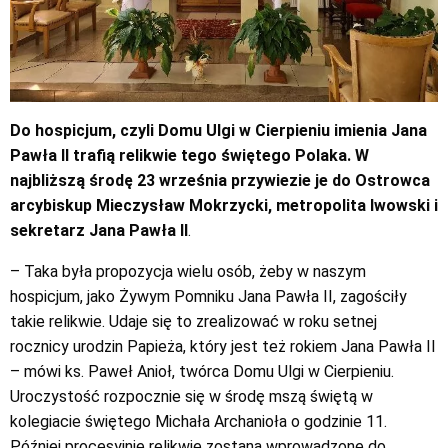
Do hospicjum, czyli Domu Ulgi w Cierpieniu imienia Jana
Pawła II trafią relikwie tego świętego Polaka. W
najbliższą środę 23 września przywiezie je do Ostrowca
arcybiskup Mieczysław Mokrzycki, metropolita lwowski i
sekretarz Jana Pawła II
.
– Taka była propozycja wielu osób, żeby w naszym
hospicjum, jako Żywym Pomniku Jana Pawła II, zagościły
takie relikwie. Udaje się to zrealizować w roku setnej
rocznicy urodzin Papieża, który jest też rokiem Jana Pawła II
– mówi ks. Paweł Anioł, twórca Domu Ulgi w Cierpieniu.
Uroczystość rozpocznie się w środę mszą świętą w
kolegiacie świętego Michała Archanioła o godzinie 11.
Później procesyjnie relikwie zostaną wprowadzone do