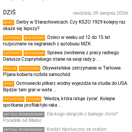
DZIŚ
niedziela, 09 sierpnia 2026r.
Derby w Starachowicach. Czy KSZO 1929 kolejny raz
SPORT
okaże się lepszy?
Dzieci w wieku od 12 do 15 lat
OSTROWIEC
WYDARZENIA
rozpoznane na nagraniach z autobusu MZK
Sprawa zwolnienia z pracy radnego
OSTROWIEC
WYDARZENIA
Dariusza Czupryńskiego stanie na sesji rady p …
Obywatelskie zatrzymanie w Tarłowie.
POLICJA
WYDARZENIA
PIjana kobieta rozbiła samochód
Ostrowiecki piłkarz wodny wyjeżdża na studia do USA.
SPORT
Będzie tam grał w wate …
’Wiedza, która ratuje życie’. Kolejne
WYDARZENIA
ZDROWIE
spotkanie profilaktyki raka …
Dla kogo obrączki z białego złota?
ARTYKUŁ SPONSOROWANY
Poradnik od Marko
Kredyt hipoteczny ze stałym
ARTYKUŁ SPONSOROWANY