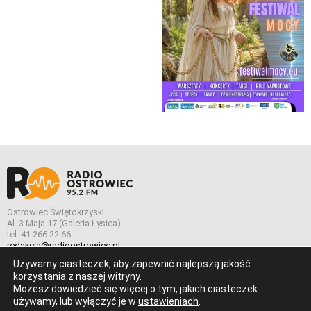
Ostrowiec Świętokrzyski
Al. 3 Maja 17 (Galeria Łysica)
tel. 41 266 22 66
redakcja@radioostrowiec.pl
Używamy ciasteczek, aby zapewnić najlepszą jakość
korzystania z naszej witryny.
Możesz dowiedzieć się więcej o tym, jakich ciasteczek
© Wszelkie prawa zastrzeżone. Radio Ostrowiec 2026 Radio
używamy, lub wyłączyć je w
ustawieniach
.
Ostrowiec.
Stworzone z
w
pogstudio.pl