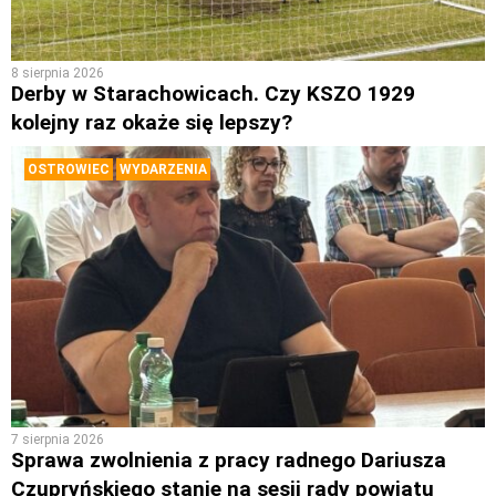
8 sierpnia 2026
Derby w Starachowicach. Czy KSZO 1929
kolejny raz okaże się lepszy?
OSTROWIEC
WYDARZENIA
7 sierpnia 2026
Sprawa zwolnienia z pracy radnego Dariusza
Czupryńskiego stanie na sesji rady powiatu