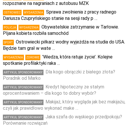
rozpoznane na nagraniach z autobusu MZK
Sprawa zwolnienia z pracy radnego
OSTROWIEC
WYDARZENIA
Dariusza Czupryńskiego stanie na sesji rady p …
Obywatelskie zatrzymanie w Tarłowie.
POLICJA
WYDARZENIA
PIjana kobieta rozbiła samochód
Ostrowiecki piłkarz wodny wyjeżdża na studia do USA.
SPORT
Będzie tam grał w wate …
’Wiedza, która ratuje życie’. Kolejne
WYDARZENIA
ZDROWIE
spotkanie profilaktyki raka …
Dla kogo obrączki z białego złota?
ARTYKUŁ SPONSOROWANY
Poradnik od Marko
Kredyt hipoteczny ze stałym
ARTYKUŁ SPONSOROWANY
oprocentowaniem – dla kogo to dobry wybór?
Makijaż, który wygląda jak bez makijażu,
ARTYKUŁ SPONSOROWANY
czyli jak prawidłowo wykonać make …
Jaka szafa do wąskiego przedpokoju?
ARTYKUŁ SPONSOROWANY
Porównanie rozwiązań