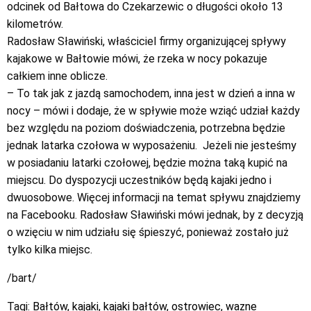
odcinek od Bałtowa do Czekarzewic o długości około 13
kilometrów.
Radosław Sławiński, właściciel firmy organizującej spływy
kajakowe w Bałtowie mówi, że rzeka w nocy pokazuje
całkiem inne oblicze.
– To tak jak z jazdą samochodem, inna jest w dzień a inna w
nocy – mówi i dodaje, że w spływie może wziąć udział każdy
bez względu na poziom doświadczenia, potrzebna będzie
jednak latarka czołowa w wyposażeniu. Jeżeli nie jesteśmy
w posiadaniu latarki czołowej, będzie można taką kupić na
miejscu. Do dyspozycji uczestników będą kajaki jedno i
dwuosobowe. Więcej informacji na temat spływu znajdziemy
na Facebooku. Radosław Sławiński mówi jednak, by z decyzją
o wzięciu w nim udziału się śpieszyć, ponieważ zostało już
tylko kilka miejsc.
/bart/
Tagi:
Bałtów
,
kajaki
,
kajaki bałtów
,
ostrowiec
,
wazne