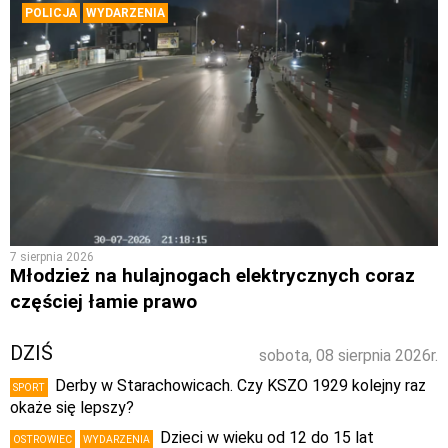
POLICJA
WYDARZENIA
7 sierpnia 2026
Młodzież na hulajnogach elektrycznych coraz
częściej łamie prawo
DZIŚ
sobota, 08 sierpnia 2026r.
Derby w Starachowicach. Czy KSZO 1929 kolejny raz
SPORT
okaże się lepszy?
Dzieci w wieku od 12 do 15 lat
OSTROWIEC
WYDARZENIA