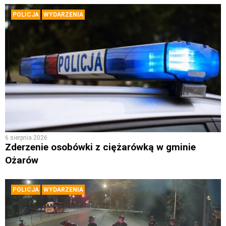
POLICJA
WYDARZENIA
6 sierpnia 2026
Zderzenie osobówki z ciężarówką w gminie
Ożarów
POLICJA
WYDARZENIA