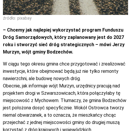
źródło: pixabay
– Chcemy jak najlepiej wykorzystać program Funduszu
Dróg Samorządowych, który zaplanowany jest do 2027
roku i stworzyć sieć dróg strategicznych – mówi Jerzy
Murzyn, wójt gminy Bodzechów.
W ciągu tego okresu gmina chce przygotować i zrealizować
inwestycje, które obejmować będą już nie tylko remonty
nawierzchni, ale budowę nowych dróg.
Obecnie, jak informuje wójt Murzyn, urzędnicy pracują nad
projektem drogi w Szwarszowicach, która połączyłaby tę
miejscowość z Mychowem. Tłumaczy, że gmina Bodzechów
jest położona dosyć specyficznie. Wokół Ostrowca tworzy
niemal obwarzanek, a to oznacza, że mieszkańcy chcąc
przejechać z jednej miejscowości gminy do drugiej muszą
korzystać z dróg krajowych i wojewódzkich.