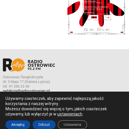
Ostrowiec Świętokrzyski
Al. 3 Maja 17 (Galeria Łysica)
tel. 41 266 22 66
redakcja@radioostrowiec.pl
Używamy ciasteczek, aby zapewnić najlepszą jakość
korzystania z naszej witryny.
Możesz dowiedzieć się więcej o tym, jakich ciasteczek
© Wszelkie prawa zastrzeżone. Radio Ostrowiec 2026 Radio
używamy, lub wyłączyć je w
ustawieniach
.
Ostrowiec.
Stworzone z
w
pogstudio.pl
Akceptuj
Odrzuć
Ustawienia