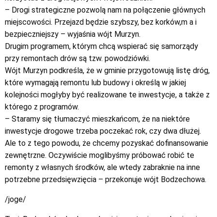
– Drogi strategiczne pozwolą nam na połączenie głównych
miejscowości. Przejazd będzie szybszy, bez korków,m a i
bezpieczniejszy – wyjaśnia wójt Murzyn.
Drugim programem, którym chcą wspierać się samorządy
przy remontach drów są tzw. powodziówki.
Wójt Murzyn podkreśla, że w gminie przygotowują listę dróg,
które wymagają remontu lub budowy i określą w jakiej
kolejności mogłyby być realizowane te inwestycje, a także z
którego z programów.
– Staramy się tłumaczyć mieszkańcom, że na niektóre
inwestycje drogowe trzeba poczekać rok, czy dwa dłużej.
Ale to z tego powodu, że chcemy pozyskać dofinansowanie
zewnętrzne. Oczywiście moglibyśmy próbować robić te
remonty z własnych środków, ale wtedy zabraknie na inne
potrzebne przedsięwzięcia – przekonuje wójt Bodzechowa.
/joge/