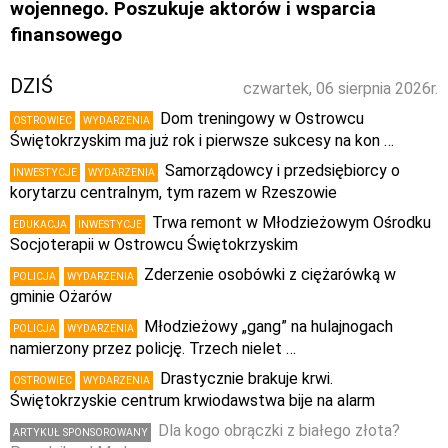
wojennego. Poszukuje aktorów i wsparcia
finansowego
DZIŚ
czwartek, 06 sierpnia 2026r.
Dom treningowy w Ostrowcu
OSTROWIEC
WYDARZENIA
Świętokrzyskim ma już rok i pierwsze sukcesy na kon …
Samorządowcy i przedsiębiorcy o
INWESTYCJE
WYDARZENIA
korytarzu centralnym, tym razem w Rzeszowie
Trwa remont w Młodzieżowym Ośrodku
EDUKACJA
INWESTYCJE
Socjoterapii w Ostrowcu Świętokrzyskim
Zderzenie osobówki z ciężarówką w
POLICJA
WYDARZENIA
gminie Ożarów
Młodzieżowy „gang” na hulajnogach
POLICJA
WYDARZENIA
namierzony przez policję. Trzech nielet …
Drastycznie brakuje krwi.
OSTROWIEC
WYDARZENIA
Świętokrzyskie centrum krwiodawstwa bije na alarm
Dla kogo obrączki z białego złota?
ARTYKUŁ SPONSOROWANY