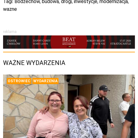
Tagi:
Bodzechów
,
budowa
,
drogi
,
inwestycje
,
modernizacja
,
wazne
reklama
WAŻNE WYDARZENIA
OSTROWIEC
WYDARZENIA