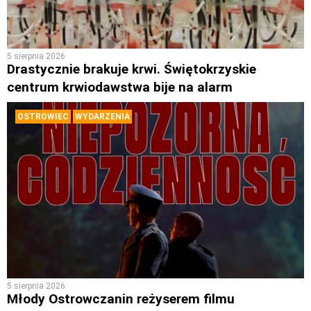
5 sierpnia 2026
Drastycznie brakuje krwi. Świętokrzyskie
centrum krwiodawstwa bije na alarm
OSTROWIEC
WYDARZENIA
5 sierpnia 2026
Młody Ostrowczanin reżyserem filmu