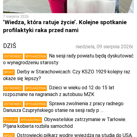
7 sierpnia 2026
’Wiedza, która ratuje życie’. Kolejne spotkanie
profilaktyki raka przed nami
DZIŚ
niedziela, 09 sierpnia 2026r.
Na sesji rady powiatu będą dyskutować
OSTROWIEC
WYDARZENIA
o wynagrodzeniu starosty
Derby w Starachowicach. Czy KSZO 1929 kolejny raz
SPORT
okaże się lepszy?
Dzieci w wieku od 12 do 15 lat
OSTROWIEC
WYDARZENIA
rozpoznane na nagraniach z autobusu MZK
Sprawa zwolnienia z pracy radnego
OSTROWIEC
WYDARZENIA
Dariusza Czupryńskiego stanie na sesji rady p …
Obywatelskie zatrzymanie w Tarłowie.
POLICJA
WYDARZENIA
PIjana kobieta rozbiła samochód
Ostrowiecki piłkarz wodny wyjeżdża na studia do USA.
SPORT