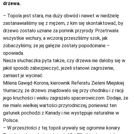
drzewa.
– Topola jest stara, ma duży obwód i nawet w niedzielę
zastanawialiśmy się z mężem, z kim się skontaktować, by
drzewo zostało uznane za pomnik przyrody. Przetrwała
wszystkie wichury, a wczoraj przeszliśmy szok, jak
zobaczyliśmy, że jej gałęzie zostały popodcinane –
opowiada.
Nasza słuchaczka pyta także, czy drzewa nie dałoby się w
jakiś sposób zabezpieczyć, jeżeli stanowi zagrożenie,
zamiast je wycinać.
Milena Gawąd-Korona, kierownik Referatu Zieleni Miejskiej
tłumaczy, że drzewo znajdowało się przy chodniku i z racji
jego kruchości i wieku zagrażało spacerowiczom. Dodaje, że
nie miało wielkiej wartości przyrodniczej, ponieważ ten
gatunek pochodzi z Kanady i nie występuje naturalnie w
Polsce.
– W przeszłości z tej topoli urywały się ogromne konary.