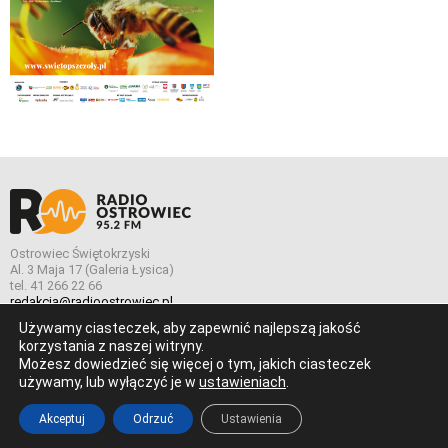
Ostrowiec Świętokrzyski
Al. 3 Maja 17 (Galeria Łysica)
tel. 41 266 22 66
redakcja@radioostrowiec.pl
Używamy ciasteczek, aby zapewnić najlepszą jakość
korzystania z naszej witryny.
Możesz dowiedzieć się więcej o tym, jakich ciasteczek
© Wszelkie prawa zastrzeżone. Radio Ostrowiec 2026 Radio
używamy, lub wyłączyć je w
ustawieniach
.
Ostrowiec.
Stworzone z
w
pogstudio.pl
Akceptuj
Odrzuć
Ustawienia