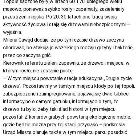
Topole sadzone były w latach 60. i 70. ubiegłego wieku
masowo, ponieważ szybko rosły i zapełniały, zazieleniały
przestrzeń miejską. Po 20, 30 latach one tracą swoją
aktywność życiową i stają się drzewami niebezpiecznymi –
wyjaśnia.
Milena Gawąd dodaje, że po tym czasie drzewo zaczyna
chorować, bo atakują je wszelkiego rodzaju grzyby i bakterie,
przez co zaczyna gnić.
Kierownik referatu zieleni zapewnia, że drzewo i miejsce, w
którym rosło, nie zostanie puste.
– W tym miejscu powstanie stacja edukacyjna „Drugie życie
drzewa”. Pozostawimy w tamtym miejscu kłody po tej topoli,
zabezpieczone i zaimpregnowane, pojawią się dwie tablice
informacyjne o samym gatunku, informujące o tym, że
drzewo tu było, żeby taki ślad historii w tym miejscu
pozostał. Z konarów grubych powstaną ekologiczne meble,
gdzie będzie można przy tej stacji przysiąść – podkreśla.
Urząd Miasta planuje także w tym miejscu parku posadzić