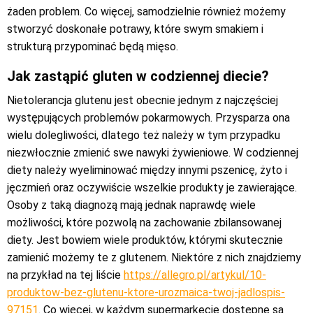
żaden problem. Co więcej, samodzielnie również możemy
stworzyć doskonałe potrawy, które swym smakiem i
strukturą przypominać będą mięso.
Jak zastąpić gluten w codziennej diecie?
Nietolerancja glutenu jest obecnie jednym z najczęściej
występujących problemów pokarmowych. Przysparza ona
wielu dolegliwości, dlatego też należy w tym przypadku
niezwłocznie zmienić swe nawyki żywieniowe. W codziennej
diety należy wyeliminować między innymi pszenicę, żyto i
jęczmień oraz oczywiście wszelkie produkty je zawierające.
Osoby z taką diagnozą mają jednak naprawdę wiele
możliwości, które pozwolą na zachowanie zbilansowanej
diety. Jest bowiem wiele produktów, którymi skutecznie
zamienić możemy te z glutenem. Niektóre z nich znajdziemy
na przykład na tej liście
https://allegro.pl/artykul/10-
produktow-bez-glutenu-ktore-urozmaica-twoj-jadlospis-
97151
. Co więcej, w każdym supermarkecie dostępne są