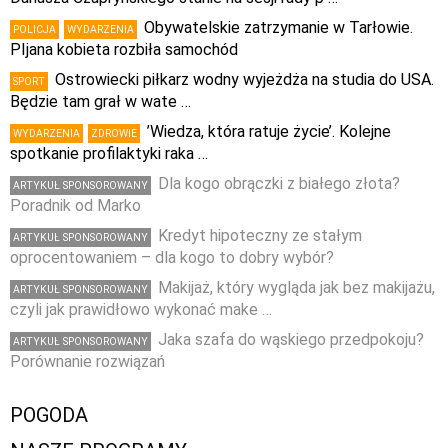
Obywatelskie zatrzymanie w Tarłowie.
POLICJA
WYDARZENIA
PIjana kobieta rozbiła samochód
Ostrowiecki piłkarz wodny wyjeżdża na studia do USA.
SPORT
Będzie tam grał w wate …
’Wiedza, która ratuje życie’. Kolejne
WYDARZENIA
ZDROWIE
spotkanie profilaktyki raka …
Dla kogo obrączki z białego złota?
ARTYKUŁ SPONSOROWANY
Poradnik od Marko
Kredyt hipoteczny ze stałym
ARTYKUŁ SPONSOROWANY
oprocentowaniem – dla kogo to dobry wybór?
Makijaż, który wygląda jak bez makijażu,
ARTYKUŁ SPONSOROWANY
czyli jak prawidłowo wykonać make …
Jaka szafa do wąskiego przedpokoju?
ARTYKUŁ SPONSOROWANY
Porównanie rozwiązań
POGODA