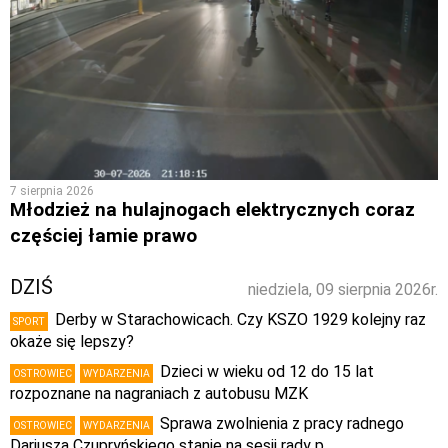
7 sierpnia 2026
Młodzież na hulajnogach elektrycznych coraz
częściej łamie prawo
DZIŚ
niedziela, 09 sierpnia 2026r.
Derby w Starachowicach. Czy KSZO 1929 kolejny raz
SPORT
okaże się lepszy?
Dzieci w wieku od 12 do 15 lat
OSTROWIEC
WYDARZENIA
rozpoznane na nagraniach z autobusu MZK
Sprawa zwolnienia z pracy radnego
OSTROWIEC
WYDARZENIA
Dariusza Czupryńskiego stanie na sesji rady p …