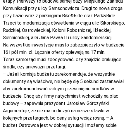
etapy. Pierwszy to budowa samej bazy Miejskiego Zakładu
Komunikacji przy ulicy Samsonowicza. Drugi to nowa droga
przy bazie wraz z parkingami Bike&Ride oraz Park&Ride.
Trzeci to modernizacja oświetlenia w ciągu ulic Sikorskiego,
Rudzkiej, Ostrowieckiej, Kolonii Robotniczej, Iłżeckiej,
Siennieńskiej, alei Jana Pawła II i ulicy Sandomierskiej.
Na wszystkie inwestycje miasto zabezpieczyło w budżecie
16 i pół mln. zł. Łącznie oferty opiewają na 17 mln.
Teraz samorząd musi zdecydować, czy znajdzie brakujące
środki, czy unieważni przetargi.
– Jeżeli komisja budżetu zarekomenduje, że wszystkie
dokumenty są właściwe, nie będę się 5 sekund zastanawiał
aby zarekomendować radnym przesunięcie środków w
budżecie. Chcę aby firmy natychmiast wchodziły na plac
budowy – zapewnia prezydent Jarosław Górczyński.
Argumentuje, że nie ma co liczyć na niższe stawki w
kolejnych przetargach, bo ceny usług wciąż rosną. – A
budżet Ostrowca jest w dobrej sytuacji i możemy sobie