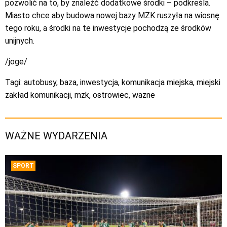
pozwolić na to, by znaleźć dodatkowe środki – podkreśla.
Miasto chce aby budowa nowej bazy MZK ruszyła na wiosnę
tego roku, a środki na te inwestycje pochodzą ze środków
unijnych.
/joge/
Tagi:
autobusy
,
baza
,
inwestycja
,
komunikacja miejska
,
miejski
zakład komunikacji
,
mzk
,
ostrowiec
,
wazne
WAŻNE WYDARZENIA
SPORT