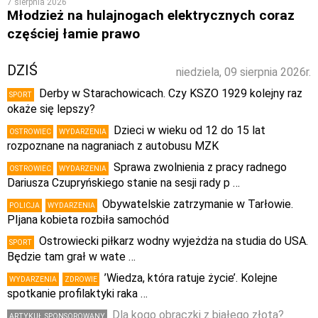
7 sierpnia 2026
Młodzież na hulajnogach elektrycznych coraz
częściej łamie prawo
DZIŚ
niedziela, 09 sierpnia 2026r.
Derby w Starachowicach. Czy KSZO 1929 kolejny raz
SPORT
okaże się lepszy?
Dzieci w wieku od 12 do 15 lat
OSTROWIEC
WYDARZENIA
rozpoznane na nagraniach z autobusu MZK
Sprawa zwolnienia z pracy radnego
OSTROWIEC
WYDARZENIA
Dariusza Czupryńskiego stanie na sesji rady p …
Obywatelskie zatrzymanie w Tarłowie.
POLICJA
WYDARZENIA
PIjana kobieta rozbiła samochód
Ostrowiecki piłkarz wodny wyjeżdża na studia do USA.
SPORT
Będzie tam grał w wate …
’Wiedza, która ratuje życie’. Kolejne
WYDARZENIA
ZDROWIE
spotkanie profilaktyki raka …
Dla kogo obrączki z białego złota?
ARTYKUŁ SPONSOROWANY